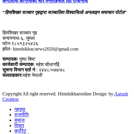
कर्णालीमा कांग्रेसका चार मन्त्रीहरूले दिए राजीनामा
“हिमशिखर सञ्चार गृहद्वारा सञ्चालित विश्वासिलो अनलाइन समाचार पोर्टल”
हिमशिखर सञ्चार गृह
चन्दननाथ-६, जुम्ला
फोनः९८५१३२५४२६
इमेलः himshikhar.news2020@gmail.com
सम्पादकः
पुष्पा बिष्ट
कार्यकारी सम्पादक
: महेश चौलागाँई
सुचना विभाग दर्ता नं
: २४४८/०७७/७८
सल्लाहकार
:महेश नेपाली
Copyright All right reserved. Himshikharonline Design: by
Aarush
Creation
गृहपृष्ठ
राजनीति
समाज
विचार
कर्पोरेट