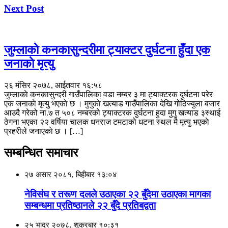
Next Post
जुम्लाकाे कनकासुन्दरीमा ट्याक्टर दुर्घटना हुँदा एक
जनाकाे मृत्यु
२६ मंसिर २०७८, आईतवार १६:५८
जुम्लाकाे कनकासुन्दरी गाउँपालिका वडा नम्बर ३ मा ट्याक्टरक दुर्घटना परेर
एक जनाकाे मृत्युु भएकाे छ । मुगुकाे खत्याड गाउँपालिका देखि गोठिज्युला बजार
आउदै गरेको ना.७ त ५०८ नम्बरको ट्याक्टरक दुर्घटना हुदा मुगु खत्याड ३स्थाई
ठेगना भएका २२ वर्षिया चालक धनराज टमटाको धटना स्थल मै मृत्यु भएकाे
प्रहरीले जनाएकाे छ । […]
सम्बन्धित समाचार
२७ असार २०८१, बिहीबार १३:०४
नेविसंघ र तरूण दलले उठाएका २२ बुँदेमा उठाएका मागका
सम्बन्धमा प्रतिष्ठानले २२ बुँदे प्रतिबद्वता
२५ भाद्र २०७८, शुक्रबार १०:३१