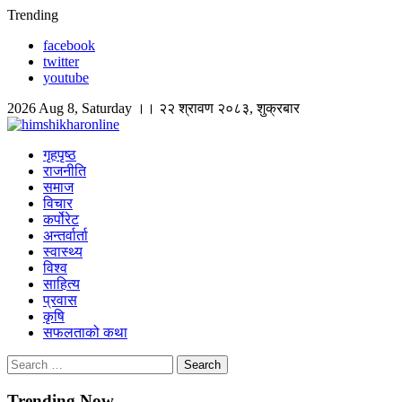
Skip
Trending
to
facebook
content
twitter
youtube
2026 Aug 8, Saturday ।। २२ श्रावण २०८३, शुक्रबार
himshikharonline
Himshikhar Online
गृहपृष्ठ
राजनीति
समाज
विचार
कर्पोरेट
अन्तर्वार्ता
स्वास्थ्य
विश्व
साहित्य
प्रवास
कृषि
सफलताको कथा
Search
for:
Trending Now