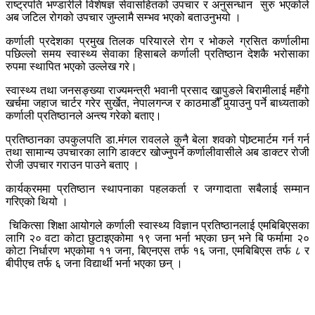
राष्ट्रपति भण्डारीले विशेषज्ञ सेवासहितको उपचार र अनुसन्धान सुरु भएकोले
अब जटिल रोगको उपचार जुम्लामै सम्भव भएको बताउनुभयो ।
कर्णाली प्रदेशका प्रमुख तिलक परियारले रोग र भोकले ग्रसित कर्णालीमा
पछिल्लो समय स्वास्थ्य सेवाका हिसाबले कर्णाली प्रतिष्ठान देशकै भरोसाका
रुपमा स्थापित भएको उल्लेख गरे।
स्वास्थ्य तथा जनसङ्ख्या राज्यमन्त्री भवानी प्रसाद खापुङले बिरामीलाई महँगो
खर्चमा जहाज चार्टर गरेर सुर्खेत, नेपालगन्ज र काठमाडौँ पुर्‍याउनु पर्ने बाध्यताको
कर्णाली प्रतिष्ठानले अन्त्य गरेको बताए।
प्रतिष्ठानका उपकुलपति डा.मंगल रावलले कुनै बेला शवको पोष्र्टमार्टम गर्न गर्न
तथा सामान्य उपचारका लागि डाक्टर खोज्नुपर्ने कर्णालीवासीले अब डाक्टर रोजी
रोजी उपचार गराउन पाउने बताए ।
कार्यक्रममा प्रतिष्ठान स्थापनाका पहलकर्ता र जग्गादाता सबैलाई सम्मान
गरिएको थियो ।
चिकित्सा शिक्षा आयोगले कर्णाली स्वास्थ्य विज्ञान प्रतिष्ठानलाई एमबिबिएसका
लागि २० वटा कोटा छुटाइएकोमा १९ जना भर्ना भएका छन् भने बि फर्मामा २०
कोटा निर्धारण भएकोमा ११ जना, बिएनएस तर्फ १६ जना, एमबिबिएस तर्फ ८ र
बीपीएच तर्फ ६ जना विद्यार्थी भर्ना भएका छन् ।