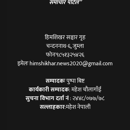
समाचार पोर्टल”
हिमशिखर सञ्चार गृह
चन्दननाथ-६, जुम्ला
फोनः९८५१३२५४२६
इमेलः himshikhar.news2020@gmail.com
सम्पादकः
पुष्पा बिष्ट
कार्यकारी सम्पादक
: महेश चौलागाँई
सुचना विभाग दर्ता नं
: २४४८/०७७/७८
सल्लाहकार
:महेश नेपाली