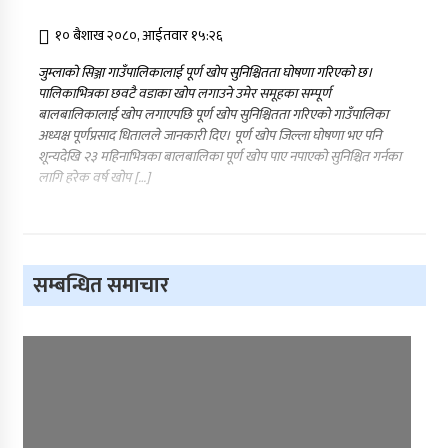
आरोपमा एक पक्राउ
१० बैशाख २०८०, आईतवार १५:२६
नेपाली कांग्रेस जुम्लाका कोषाध्यक्ष पाण्डेको निधन
जुम्लाको सिञ्जा गाउँपालिकालाई पूर्ण खोप सुनिश्चितता घोषणा गरिएको छ।
डाेल्पाकाे जगदुल्लाबाट जुम्ला आउँदै गरेकाे जिप
पालिकाभित्रका छवटै वडाका खोप लगाउने उमेर समूहका सम्पूर्ण
दुर्घटना, एकको मृत्यु
बालबालिकालाई खोप लगाएपछि पूर्ण खोप सुनिश्चितता गरिएको गाउँपालिका
अध्यक्ष पूर्णप्रसाद धितालले जानकारी दिए। पूर्ण खोप जिल्ला घोषणा भए पनि
डाेल्पाकाे जगदुल्लाबाट जुम्ला आउँदै गरेकाे जिप
शून्यदेखि २३ महिनाभित्रका बालबालिका पूर्ण खोप पाए नपाएको सुनिश्चित गर्नका
दुर्घटना, एकको मृत्यु
लागि हरेक वर्ष खोप […]
सम्बन्धित समाचार