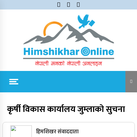
Skip
to
content
Himshikhar Online
Trending Now
कृर्षी विकास कार्यालय जुम्लाको सुचना
जुम्लाबाट सुर्खेत र नेपालगञ्जतर्फ लैजाँदै गरिएको १८०
कार्टुन स्याउ प्रहरीले नियन्त्रणमा
हिमशिखर संवाददाता