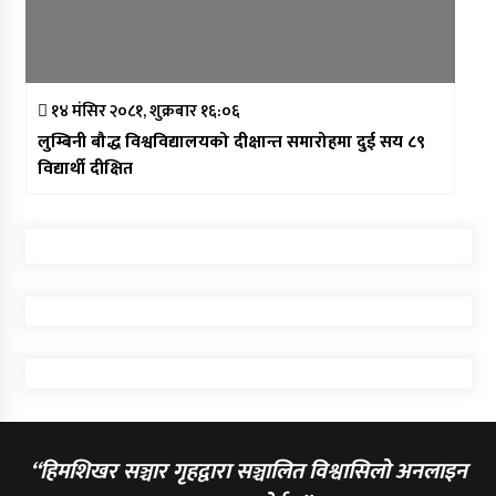
१४ मंसिर २०८१, शुक्रबार १६:०६
लुम्बिनी बौद्ध विश्वविद्यालयको दीक्षान्त समारोहमा दुई सय ८९
विद्यार्थी दीक्षित
“हिमशिखर सञ्चार गृहद्वारा सञ्चालित विश्वासिलो अनलाइन