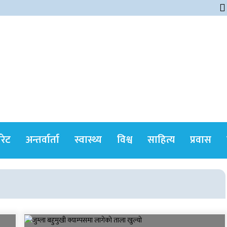
himshikharonline
ोरेट
अन्तर्वार्ता
स्वास्थ्य
विश्व
साहित्य
प्रवास
सर्वोच्चले खारेज गर्‍यो
दानबहादुर बुढाको रिट,