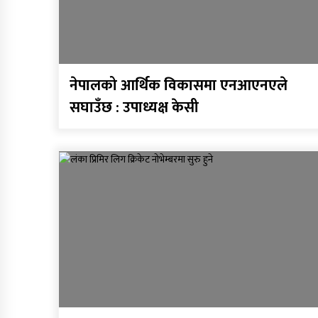
नेपालको आर्थिक विकासमा एनआएनएले
सघाउँछ : उपाध्यक्ष केसी