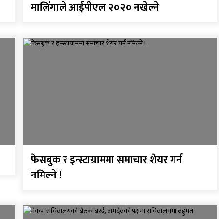
मालिंगाले आईपीएल २०२० नखेल्ने
फेसबुक र इन्स्टाग्राममा समाचार शेयर गर्न
नमिल्ने !