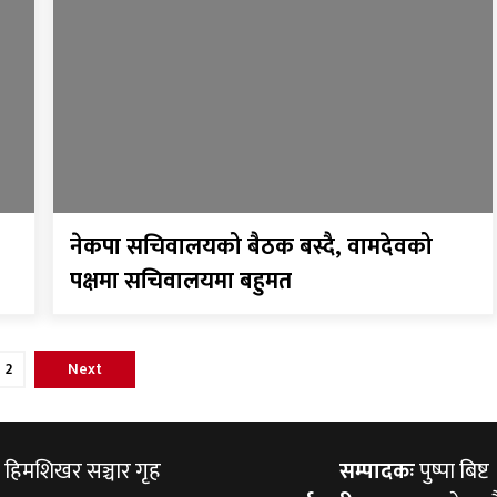
नेकपा सचिवालयको बैठक बस्दै, वामदेवको
पक्षमा सचिवालयमा बहुमत
2
Next
हिमशिखर सञ्चार गृह
सम्पादकः
पुष्पा बिष्ट