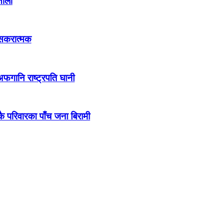
ताला
र सकरात्मक
अफगानि राष्ट्रपति घानी
कै परिवारका पाँच जना बिरामी