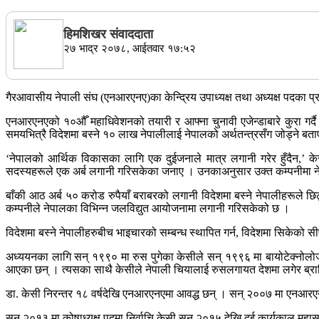
हिमशिखर संवाददाता
२७ भाद्र २०७८, आईतवार १७:५२
गैरआवासीय नेपाली संघ (एनआरएनए)का केन्द्रिय उपाध्यक्ष तथा अध्यक्ष पदका
एनआरएनएको १०औँ महाधिवेशनको तयारी र आफ्ना चुनावी एजेन्डाबारे कुरा गर्द
समयभित्रै विदेशमा बस्ने १० लाख नेपालीलाई नेपालको अर्थतन्त्रसँग जोड्ने बत
‘नेपालको आर्थिक विकासका लागि एक दुईजनाले मात्र लगानी गरेर हुँदैन,’ के
सदस्यहरूले एक अर्ब लगानी गरिसकेका जनाए । उनकाअनुसार उक्त कम्पनीमा 
बाँकी आठ अर्ब ५० करोड रुपैयाँ बराबरको लगानी विदेशमा बस्ने नेपालीहरूले 
कम्पनीले नेपालका विभिन्न जलविद्युत आयोजनामा लगानी गरिसकेको छ ।
विदेशमा बस्ने नेपालीहरुबीच भाइचारको सम्बन्ध स्थापित गर्न, विदेशमा सिकेको
अध्ययनका लागि सन् १९९० मा रुस पुगेका केसीले सन् १९९६ मा बायोटेक्नोलोजी वि
आएका छन् । त्यसका साथै केसीले नेपाली चियालाई रुसलगायत देशमा लगेर ब्रान
डा. केसी निरन्तर १८ वर्षदेखि एनआरएनएमा आवद्ध छन् । सन् २००७ मा एनआरएन 
सन् २०१३ मा कोषाध्यक्ष पदमा निर्वाचि केसी सन् २०१५ देखि दुई कार्यकाल मह