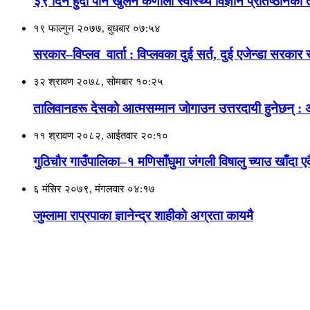
३९ दिन हुदाँ पनि खुलेन कर्णाली स्वास्थ्य विज्ञान प्रतिष्ठानकाे 
१९ फाल्गुन २०७७, बुधबार ०७:५४
सरकार–विप्लव वार्ता : विप्लवका दुई सर्त, दुई एजेन्डा सरका
३२ श्रावण २०७८, सोमबार १०:२५
तालिवानहरू देसकाे आत्मसम्मान जाेगाउन उत्तरदायी हुनेछन् : 
११ श्रावण २०८२, आईतवार २०:१०
गुठिचौर गाउँपालिका–१ मणिसाँघुमा जंगली विषालु च्याउ खाँदा ए
६ मंसिर २०७९, मंगलवार ०४:१७
जुम्लामा राप्रपाका ज्ञानेन्द्र शाहीकाे अग्रता कायमै