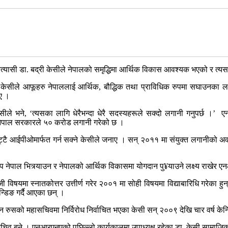
 प्रत्यासी डा. बद्री केसीले नेपालको समृद्धिमा आर्थिक विकास आवश्यक भएको र
ै केसीले आफूहरु नेपाललाई आर्थिक, बौद्धिक तथा प्राविधिक रुपमा सघाउनका ल
ाए ।
सीले भने, ‘त्यसका लागि धेरैभन्दा धेरै सदस्यहरूले सक्दो लगानी गनुपर्छ ।’
नेपाल सरकारले ५० करोड लगानी गरेको छ ।
छिट्टै आईपीओमार्फत गर्न सक्ने केसीले जनाए । सन् २०११ मा संयुक्त लगानीको
 सीप नेपाल भित्र्याउन र नेपालको आर्थिक विकासमा योगदान पु¥याउने लक्ष्य राखे
षयमा स्नातकोत्तर उत्तीर्ण गरेर २००१ मा सोही विषयमा विद्याबारिधि गरेका हुन्
्डिङ गर्दै आएका छन् ।
रुसको महासचिवमा निर्विरोध निर्वाचित भएका केसी सन् २००९ देखि चार वर्ष केन
ासचिव बने । एनआरएनएको पछिल्लो कार्यकालमा उपाध्यक्ष रहेका डा. केसी सामाजि