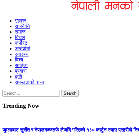
Himshikhar Online
गृहपृष्ठ
राजनीति
समाज
विचार
कर्पोरेट
अन्तर्वार्ता
स्वास्थ्य
विश्व
साहित्य
प्रवास
कृषि
सफलताको कथा
Search
for:
Trending Now
जुम्लाबाट सुर्खेत र नेपालगञ्जतर्फ लैजाँदै गरिएको १८० कार्टुन स्याउ प्रहरीले नि