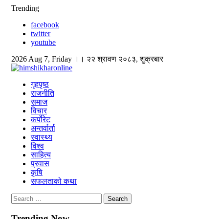
Skip
Trending
to
facebook
content
twitter
youtube
2026 Aug 7, Friday ।। २२ श्रावण २०८३, शुक्रबार
himshikharonline
Himshikhar Online
गृहपृष्ठ
राजनीति
समाज
विचार
कर्पोरेट
अन्तर्वार्ता
स्वास्थ्य
विश्व
साहित्य
प्रवास
कृषि
सफलताको कथा
Search
for:
Trending Now