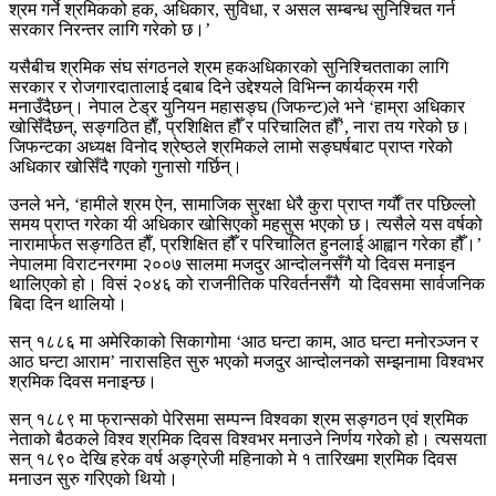
श्रम गर्ने श्रमिकको हक, अधिकार, सुविधा, र असल सम्बन्ध सुनिश्चित गर्न
सरकार निरन्तर लागि गरेको छ।’
यसैबीच श्रमिक संघ संगठनले श्रम हकअधिकारको सुनिश्चितताका लागि
सरकार र रोजगारदातालाई दबाब दिने उद्देश्यले विभिन्न कार्यक्रम गरी
मनाउँदैछन्। नेपाल टेड्र युनियन महासङ्घ (जिफन्ट)ले भने ‘हाम्रा अधिकार
खोसिँदैछन्, सङ्गठित हाैँ, प्रशिक्षित हौँ र परिचालित हौँ’, नारा तय गरेको छ।
जिफन्टका अध्यक्ष विनोद श्रेष्ठले श्रमिकले लामो सङ्घर्षबाट प्राप्त गरेको
अधिकार खोसिँदै गएको गुनासो गर्छिन्।
उनले भने, ‘हामीले श्रम ऐन, सामाजिक सुरक्षा धेरै कुरा प्राप्त गर्याैँ तर पछिल्लो
समय प्राप्त गरेका यी अधिकार खोसिएको महसुस भएको छ। त्यसैले यस वर्षको
नारामार्फत सङ्गठित हाैँ, प्रशिक्षित हौँ र परिचालित हुनलाई आह्वान गरेका हौँ।’
नेपालमा विराटनरगमा २००७ सालमा मजदुर आन्दोलनसँगै यो दिवस मनाइन
थालिएको हो। विसं २०४६ को राजनीतिक परिवर्तनसँगै यो दिवसमा सार्वजनिक
बिदा दिन थालियो।
सन् १८८६ मा अमेरिकाको सिकागोमा ‘आठ घन्टा काम, आठ घन्टा मनोरञ्जन र
आठ घन्टा आराम’ नारासहित सुरु भएको मजदुर आन्दोलनको सम्झनामा विश्वभर
श्रमिक दिवस मनाइन्छ।
सन् १८८९ मा फ्रान्सको पेरिसमा सम्पन्न विश्वका श्रम सङ्गठन एवं श्रमिक
नेताको बैठकले विश्व श्रमिक दिवस विश्वभर मनाउने निर्णय गरेको हो। त्यसयता
सन् १८९० देखि हरेक वर्ष अङ्ग्रेजी महिनाको मे १ तारिखमा श्रमिक दिवस
मनाउन सुरु गरिएको थियो।