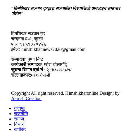
“हिमशिखर सञ्चार गृहद्वारा सञ्चालित विश्वासिलो अनलाइन समाचार
पोर्टल”
हिमशिखर सञ्चार गृह
चन्दननाथ-६, जुम्ला
फोनः९८५१३२५४२६
इमेलः himshikhar.news2020@gmail.com
सम्पादकः
पुष्पा बिष्ट
कार्यकारी सम्पादक
: महेश चौलागाँई
सुचना विभाग दर्ता नं
: २४४८/०७७/७८
सल्लाहकार
:महेश नेपाली
Copyright All right reserved. Himshikharonline Design: by
Aarush Creation
गृहपृष्ठ
राजनीति
समाज
विचार
कर्पोरेट