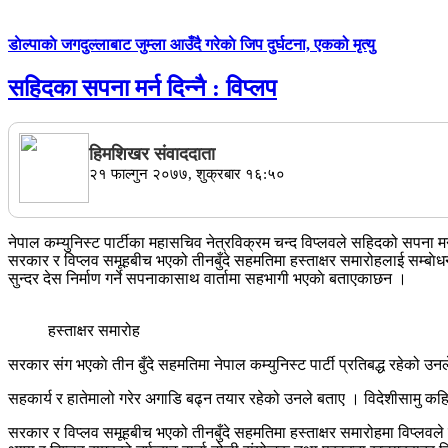
डाेल्पाकाे जगदुल्लाबाट जुम्ला आउँदै गरेकाे जिप दुर्घटना, एकको मृत्यु
सहिदका सपना मर्न दिन्नै : विप्लप
हिमशिखर संवाददाता
२१ फाल्गुन २०७७, शुक्रबार १६:५०
नेपाल कम्युनिस्ट पार्टीका महासचिव नेत्रविक्रम चन्द विप्लवले सहिदको सपना म
सरकार र विप्लव समूहबीच भएको तीनबुँदे सहमतिमा हस्ताक्षर समारोहलाई सम्बाेधन
सुन्दर देस निर्माण गर्ने सपनाकासाथ वार्तामा सहभागी भएकाे बताएकाछन ।
हस्ताक्षर समारोह
सरकार संग भएकाे तीन बुँदे सहमतिमा नेपाल कम्युनिस्ट पार्टी प्रतिबद्ध रहेको
सहकार्य र हातेमालो गरेर अगाडि बढ्न तयार रहेको उनले बताए । विदेशीसामु कहिल
सरकार र विप्लव समूहबीच भएको तीनबुँदे सहमतिमा हस्ताक्षर समारोहमा विप्लवले कम