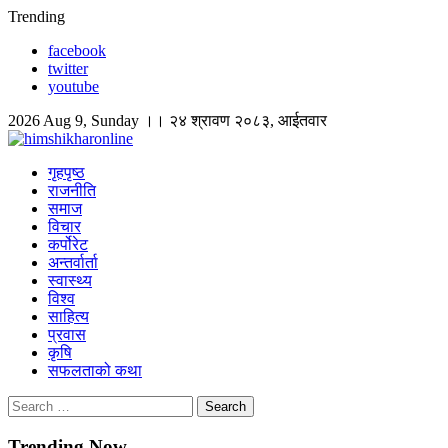
Skip
Trending
to
facebook
content
twitter
youtube
2026 Aug 9, Sunday ।। २४ श्रावण २०८३, आईतवार
himshikharonline
Himshikhar Online
गृहपृष्ठ
राजनीति
समाज
विचार
कर्पोरेट
अन्तर्वार्ता
स्वास्थ्य
विश्व
साहित्य
प्रवास
कृषि
सफलताको कथा
Search
for:
Trending Now