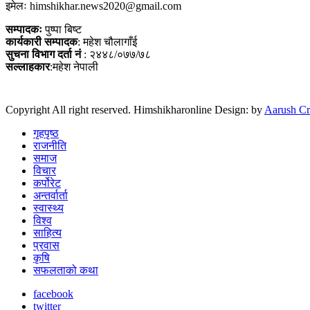
इमेलः himshikhar.news2020@gmail.com
सम्पादकः
पुष्पा बिष्ट
कार्यकारी सम्पादक
: महेश चौलागाँई
सुचना विभाग दर्ता नं
: २४४८/०७७/७८
सल्लाहकार
:महेश नेपाली
Copyright All right reserved. Himshikharonline Design: by
Aarush Cr
गृहपृष्ठ
राजनीति
समाज
विचार
कर्पोरेट
अन्तर्वार्ता
स्वास्थ्य
विश्व
साहित्य
प्रवास
कृषि
सफलताको कथा
facebook
twitter