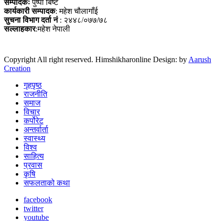
सम्पादकः
पुष्पा बिष्ट
कार्यकारी सम्पादक
: महेश चौलागाँई
सुचना विभाग दर्ता नं
: २४४८/०७७/७८
सल्लाहकार
:महेश नेपाली
Copyright All right reserved. Himshikharonline Design: by
Aarush
Creation
गृहपृष्ठ
राजनीति
समाज
विचार
कर्पोरेट
अन्तर्वार्ता
स्वास्थ्य
विश्व
साहित्य
प्रवास
कृषि
सफलताको कथा
facebook
twitter
youtube