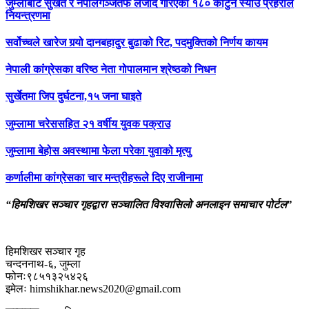
जुम्लाबाट सुर्खेत र नेपालगञ्जतर्फ लैजाँदै गरिएको १८० कार्टुन स्याउ प्रहरीले
नियन्त्रणमा
सर्वोच्चले खारेज गर्‍यो दानबहादुर बुढाको रिट, पदमुक्तिको निर्णय कायम
नेपाली कांग्रेसका वरिष्ठ नेता गोपालमान श्रेष्ठको निधन
सुर्खेतमा जिप दुर्घटना,१५ जना घाइते
जुम्लामा चरेससहित २१ वर्षीय युवक पक्राउ
जुम्लामा बेहोस अवस्थामा फेला परेका युवाको मृत्यु
कर्णालीमा कांग्रेसका चार मन्त्रीहरूले दिए राजीनामा
“हिमशिखर सञ्चार गृहद्वारा सञ्चालित विश्वासिलो अनलाइन समाचार पोर्टल”
हिमशिखर सञ्चार गृह
चन्दननाथ-६, जुम्ला
फोनः९८५१३२५४२६
इमेलः himshikhar.news2020@gmail.com