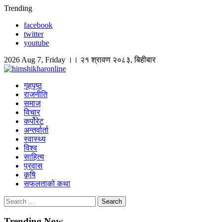
Skip
Trending
to
facebook
content
twitter
youtube
2026 Aug 7, Friday ।। २१ श्रावण २०८३, बिहीबार
himshikharonline
Himshikhar Online
गृहपृष्ठ
राजनीति
समाज
विचार
कर्पोरेट
अन्तर्वार्ता
स्वास्थ्य
विश्व
साहित्य
प्रवास
कृषि
सफलताको कथा
Search
for:
Trending Now