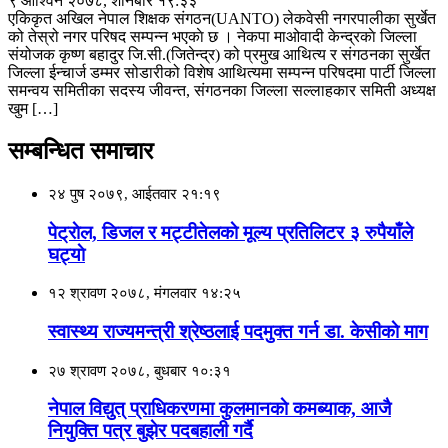
९ आश्विन २०७८, शनिबार १९:३३
एकिकृत अखिल नेपाल शिक्षक संगठन(UANTO) लेकवेसी नगरपालीका सुर्खेत
को तेस्रो नगर परिषद सम्पन्न भएकाे छ । नेकपा माओवादी केन्द्रकाे जिल्ला
संयोजक कृष्ण बहादुर जि.सी.(जितेन्द्र) को प्रमुख आथित्य र संगठनका सुर्खेत
जिल्ला ईन्चार्ज डम्मर सोडारीको विशेष आथित्यमा सम्पन्न परिषदमा पार्टी जिल्ला
समन्वय समितीका सदस्य जीवन्त, संगठनका जिल्ला सल्लाहकार समिती अध्यक्ष
खुम […]
सम्बन्धित समाचार
२४ पुष २०७९, आईतवार २१:१९
पेट्राेल, डिजल र मट्टीतेलकाे मूल्य प्रतिलिटर ३ रुपैयाँले
घट्याे
१२ श्रावण २०७८, मंगलवार १४:२५
स्वास्थ्य राज्यमन्त्री श्रेष्ठलाई पदमुक्त गर्न डा. केसीकाे माग
२७ श्रावण २०७८, बुधबार १०:३१
नेपाल विद्युत् प्राधिकरणमा कुलमानकाे कमब्याक, आजै
नियुक्ति पत्र बुझेर पदबहाली गर्दै