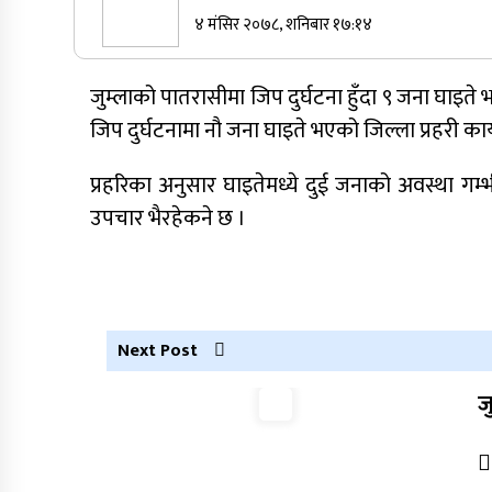
४ मंसिर २०७८, शनिबार १७:१४
सुर्खेतमा जिप दुर्घटना,१५ जना घाइते
जुम्लाको पातरासीमा जिप दुर्घटना हुँदा ९ जना घाइ
जिप दुर्घटनामा नौ जना घाइते भएको जिल्ला प्रहरी का
कर्णालीमा कांग्रेसका चार मन्त्रीहरूले दिए
प्रहरिका अनुसार घाइतेमध्ये दुई जनाको अवस्था गम्भीर
राजीनामा
उपचार भैरहेकने छ ।
नेपाली कांग्रेस जुम्लाका कोषाध्यक्ष पाण्डेको
निधन
Next Post
ज