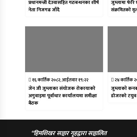
प्रधानमन्त्री देउवासहित गठबन्धनका शीर्ष
जुम्लामा फेरि
नेता निजगढ जाँदै
संक्रमितकाे मृत्
१६ कार्तिक २०८२, आईतवार १९:२२
२४ कार्तिक 
जेन जी जुम्लाका संयोजक रोकायाको
जुम्लाकाे कन
अगुवाइमा पूर्वाधार कार्यालयमा समीक्षा
डोजरको टयुव प
बैठक
“हिमशिखर सञ्चार गृहद्वारा सञ्चालित