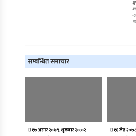
जु
बड
-७
भए
सम्बन्धित समाचार
१७ असार २०७९, शुक्रबार २०:०२
१६ जेष्ठ २०