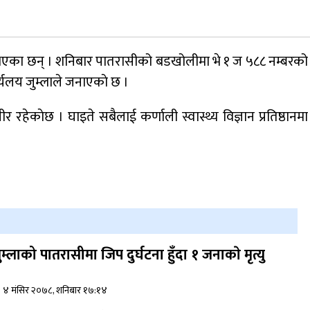
जुम्लामा चरेससहित २१ वर्षीय युवक पक्राउ
ते भएका छन् । शनिबार पातरासीको बडखोलीमा भे १ ज ५८८ नम्बरको
र्यलय जुम्लाले जनाएकाे छ ।
नृपध्वज निरौलाको इजलासले उक्त निर्णय
 रहेकाेछ । घाइते सबैलाई कर्णाली स्वास्थ्य विज्ञान प्रतिष्ठानमा
खारेजको आदेश गरेको हो ।
डाेल्पाकाे जगदुल्लाबाट जुम्ला आउँदै गरेकाे जिप
दुर्घटना, एकको मृत्यु
ुम्लाको पातरासीमा जिप दुर्घटना हुँदा १ जनाकाे मृत्यु
४ मंसिर २०७८, शनिबार १७:१४