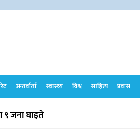
himshikharonline
ोरेट
अन्तर्वार्ता
स्वास्थ्य
विश्व
साहित्य
प्रवास
दा ९ जना घाइते
सर्वोच्चले खारेज गर्‍यो दानबहादुर बुढाको रिट,
पदमुक्तिको निर्णय कायम