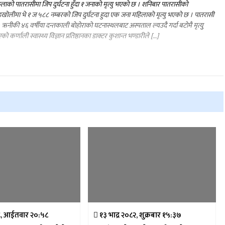
म्लाको पातरासीमा जिप दुर्घटना हुँदा १ जनाकाे मृत्यु भएकाे छ । शनिबार पातरासीको
खोलीमा भे १ ज ५८८ नम्बरको जिप दुर्घटना हुदा एक जना महिलाकाे मृत्यु भएकाे छ । पातरासी
 ऋनीकी ४६ वर्षीया दन्तकाली बाेहाेराकाे घटनास्थलबाट अस्पताल ल्यउदै गर्दा बटाेमै मृत्युु
काे कर्णाली स्वास्थ्य विज्ञान प्रतिष्ठानका डाक्टर कुशान्त भण्डारीले […]
७८, आईतवार २०:५८
१३ भाद्र २०८२, शुक्रबार १५:३७