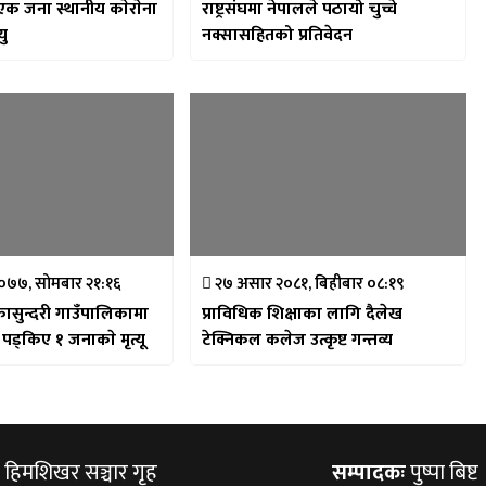
 एक जना स्थानीय काेराेना
राष्ट्रसंघमा नेपालले पठायो चुच्चे
यु
नक्सासहितको प्रतिवेदन
२०७७, सोमबार २१:१६
२७ असार २०८१, बिहीबार ०८:१९
कासुन्दरी गाउँपालिकामा
प्राविधिक शिक्षाका लागि दैलेख
ड्किए १ जनाकाे मृत्यू
टेक्निकल कलेज उत्कृष्ट गन्तव्य
हिमशिखर सञ्चार गृह
सम्पादकः
पुष्पा बिष्ट