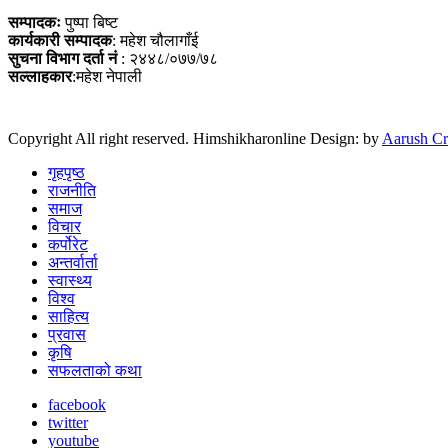
सम्पादकः
पुष्पा बिष्ट
कार्यकारी सम्पादक
: महेश चौलागाँई
सुचना विभाग दर्ता नं
: २४४८/०७७/७८
सल्लाहकार
:महेश नेपाली
Copyright All right reserved. Himshikharonline Design: by
Aarush Cr
गृहपृष्ठ
राजनीति
समाज
विचार
कर्पोरेट
अन्तर्वार्ता
स्वास्थ्य
विश्व
साहित्य
प्रवास
कृषि
सफलताको कथा
facebook
twitter
youtube