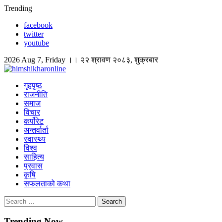
Skip
Trending
to
facebook
content
twitter
youtube
2026 Aug 7, Friday ।। २२ श्रावण २०८३, शुक्रबार
himshikharonline
Himshikhar Online
गृहपृष्ठ
राजनीति
समाज
विचार
कर्पोरेट
अन्तर्वार्ता
स्वास्थ्य
विश्व
साहित्य
प्रवास
कृषि
सफलताको कथा
Search
for:
Trending Now