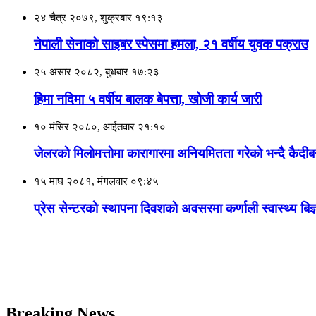
२४ चैत्र २०७९, शुक्रबार १९:१३
नेपाली सेनाको साइबर स्पेसमा हमला, २१ वर्षीय युवक पक्राउ
२५ असार २०८२, बुधबार १७:२३
हिमा नदिमा ५ वर्षीय बालक बेपत्ता, खोजी कार्य जारी
१० मंसिर २०८०, आईतवार २१:१०
जेलरकाे मिलाेमत्ताेमा कारागारमा अनियमितता गरेकाे भन्दै कैदीबन
१५ माघ २०८१, मंगलवार ०९:४५
प्रेस सेन्टरकाे स्थापना दिवशकाे अवसरमा कर्णाली स्वास्थ्य ब
Breaking News