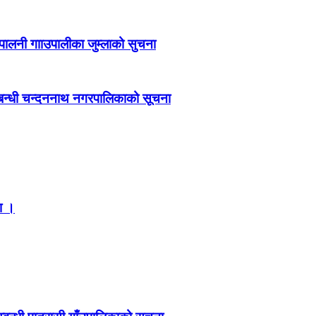
पालनी गााउपालीका जुम्लाको सुचना
न्धी चन्दननाथ नगरपालिकाको सूचना
ा ।