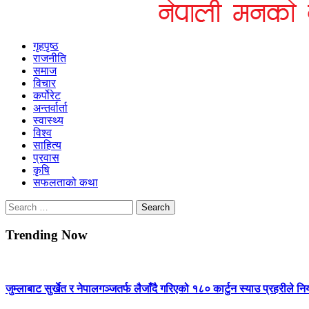
Himshikhar Online
गृहपृष्ठ
राजनीति
समाज
विचार
कर्पोरेट
अन्तर्वार्ता
स्वास्थ्य
विश्व
साहित्य
प्रवास
कृषि
सफलताको कथा
Search
for:
Trending Now
जुम्लाबाट सुर्खेत र नेपालगञ्जतर्फ लैजाँदै गरिएको १८० कार्टुन स्याउ प्रहरीले नि