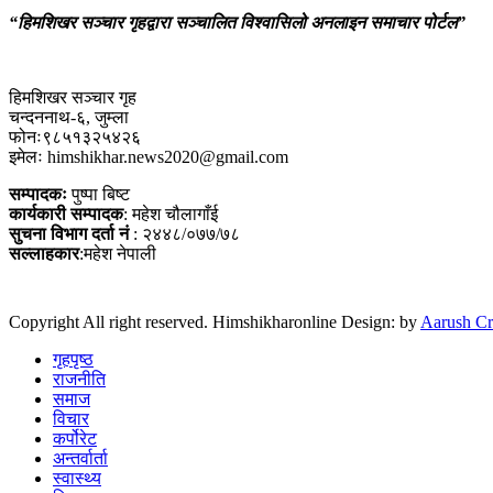
“हिमशिखर सञ्चार गृहद्वारा सञ्चालित विश्वासिलो अनलाइन समाचार पोर्टल”
हिमशिखर सञ्चार गृह
चन्दननाथ-६, जुम्ला
फोनः९८५१३२५४२६
इमेलः himshikhar.news2020@gmail.com
सम्पादकः
पुष्पा बिष्ट
कार्यकारी सम्पादक
: महेश चौलागाँई
सुचना विभाग दर्ता नं
: २४४८/०७७/७८
सल्लाहकार
:महेश नेपाली
Copyright All right reserved. Himshikharonline Design: by
Aarush Cr
गृहपृष्ठ
राजनीति
समाज
विचार
कर्पोरेट
अन्तर्वार्ता
स्वास्थ्य