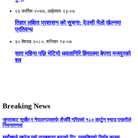
२३ कार्तिक २०७७, आईतवार २३:०७
तिहार लक्षित प्रशासन काे सुचना: देउसी भैलाे खेल्नमा
प्रतिवन्ध
३० बैशाख २०८०, शनिबार १४:०७
सात महिना पछि भेटियाे धवलागिरि हिमालमा बेपत्ता मजदुरको
शव
Breaking News
जुम्लाबाट सुर्खेत र नेपालगञ्जतर्फ लैजाँदै गरिएको १८० कार्टुन स्याउ प्रहरीले
नियन्त्रणमा
सर्वोच्चले खारेज गर्‍यो दानबहादुर बुढाको रिट, पदमुक्तिको निर्णय कायम