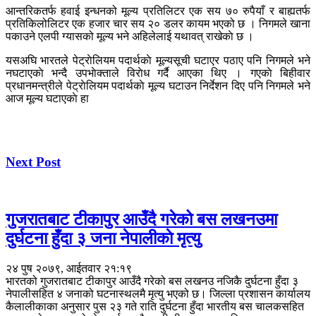
आन्तरिकतर्फ हवाई इन्धनको मूल्य प्रतिलिटर एक सय ७० रुपैयाँ र बाह्यतर्फ
प्रतिकिलोलिटर एक हजार चार सय २० डलर कायम भएको छ । निगमले खाना
पकाउने एलपी ग्यासको मूल्य भने अहिलेलाई यथावत् राखेकाे छ ।
यसअघि भारतले पेट्राेलियम पदार्थकाे मूल्यसूची घटाएर पठाए पनि निगमले भने
नघटाएकाे भन्दै उपभाेक्ताले विराेध गर्दै आएका थिए । गएकाे बिहीवार
प्रधानमन्त्रीले पेट्राेलियम पदार्थकाे मूल्य घटाउन निर्देशन दिए पनि निगमले भने
आज मूल्य घटाएकाे हा
Next Post
गुजरातबाट टीकापुर आउँदै गरेको बस लखनउमा
दुर्घटना हुँदा ३ जना नेपालीकाे मृत्यु
२४ पुष २०७९, आईतवार २१:१९
भारतको गुजरातबाट टीकापुर आउँदै गरेको बस लखनउ नजिकै दुर्घटना हुँदा ३
नेपालीसहित ४ जनाको घटनास्थलमै मृत्यु भएको छ। जिल्ला प्रशासन कार्यालय
कैलालीकाका अनुसार पुस २३ गते राति दुर्घटना हुँदा भारतीय बस चालकसहित