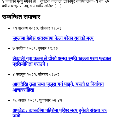
४ जनाको मृत्यु भएको हो। दुर्घटना कैलाली टीकापुर नगरपालिका- १ का ५५
वर्षीय चन्द्र साउद, ४५ वर्षीय ललित […]
सम्बन्धित समाचार
११ श्रावण २०८३, सोमबार १६:०३
जुम्लामा बेहोस अवस्थामा फेला परेका युवाको मृत्यु
७ कार्तिक २०८१, बुधबार १९:२३
लेकाली युवा कलब ले दाेसाे अमृत स्मृति खुल्ला पुरुष फुटबल
प्रतियाेगिता गराउने।
४ फाल्गुन २०८२, सोमबार ०८:०२
आजदेखि ठूला सभा-जुलुस गर्न पाइने, यस्तो छ निर्वाचन
आचारसंहिता
२८ असार २०८१, शुक्रबार ०७:४२
अपडेट : कास्कीमा पहिरोमा पुरिएर मृत्यु हुनेको संख्या ११
पुग्यो