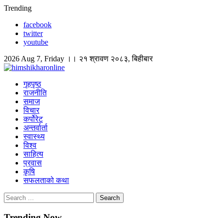
Skip
Trending
to
facebook
content
twitter
youtube
2026 Aug 7, Friday ।। २१ श्रावण २०८३, बिहीबार
himshikharonline
Himshikhar Online
गृहपृष्ठ
राजनीति
समाज
विचार
कर्पोरेट
अन्तर्वार्ता
स्वास्थ्य
विश्व
साहित्य
प्रवास
कृषि
सफलताको कथा
Search
for:
Trending Now