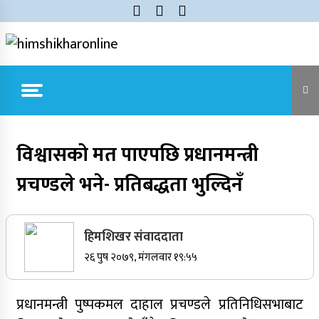
Skip
to
content
himshikharonline
Himshikhar Online
Trending Now
विश्वासको मत पाएपछि प्रधानमन्त्री
प्रचण्डले भने- प्रतिबद्धता भुल्दिनँ
जुम्लाबाट सुर्खेत र नेपालगञ्जतर्फ लैजाँदै गरिएको १८०
कार्टुन स्याउ प्रहरीले नियन्त्रणमा
सर्वोच्चले खारेज गर्‍यो दानबहादुर बुढाको रिट,
हिमशिखर संवाददाता
पदमुक्तिको निर्णय कायम
२६ पुष २०७९, मंगलवार १९:५५
नेपाली कांग्रेसका वरिष्ठ नेता गोपालमान श्रेष्ठको निधन
प्रधानमन्त्री पुष्पकमल दाहाल प्रचण्डले प्रतिनिधिसभाबाट
सुर्खेतमा जिप दुर्घटना,१५ जना घाइते