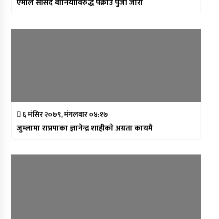
एमाले सांसद बानियाँविरुद्ध पक्राउ पुर्जी जारी
६ मंसिर २०७९, मंगलवार ०४:१७
जुम्लामा राप्रपाका ज्ञानेन्द्र शाहीकाे अग्रता कायमै