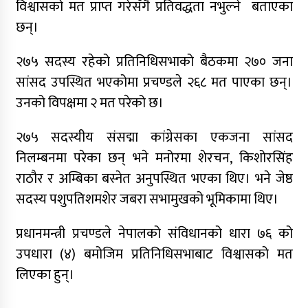
विश्वासको मत प्राप्त गरेसँगै प्रतिवद्धता नभुल्ने बताएका
जुम्लामा चरेससहित २१ वर्षीय युवक पक्राउ
छन्।
जुम्लामा बेहोस अवस्थामा फेला परेका युवाको मृत्यु
२७५ सदस्य रहेको प्रतिनिधिसभाको बैठकमा २७० जना
कर्णालीमा कांग्रेसका चार मन्त्रीहरूले दिए राजीनामा
सांसद उपस्थित भएकोमा प्रचण्डले २६८ मत पाएका छन्।
उनको विपक्षमा २ मत परेको छ।
नृपध्वज निरौलाको इजलासले उक्त निर्णय खारेजको
आदेश गरेको हो ।
२७५ सदस्यीय संसद्मा कांग्रेसका एकजना सांसद
जुम्लामा महिलामाथि जबरजस्ती करणी प्रयासको
निलम्बनमा परेका छन् भने मनोरमा शेरचन, किशोरसिंह
आरोपमा एक पक्राउ
राठौर र अम्बिका बस्नेत अनुपस्थित भएका थिए। भने जेष्ठ
नेपाली कांग्रेस जुम्लाका कोषाध्यक्ष पाण्डेको निधन
सदस्य पशुपतिशमशेर जबरा सभामुखको भूमिकामा थिए।
डाेल्पाकाे जगदुल्लाबाट जुम्ला आउँदै गरेकाे जिप
दुर्घटना, एकको मृत्यु
प्रधानमन्त्री प्रचण्डले नेपालको संविधानको धारा ७६ को
उपधारा (४) बमोजिम प्रतिनिधिसभाबाट विश्वासको मत
डाेल्पाकाे जगदुल्लाबाट जुम्ला आउँदै गरेकाे जिप
लिएका हुन्।
दुर्घटना, एकको मृत्यु