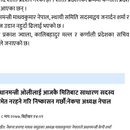
शक्ति प्रदृशन गरेका हाे । शक्ति प्रदर्शनका क्रममा कर्णाली प्रदेश
मा आएका छन् ।
डाेल्पाकाे जगदुल्लाबाट जुम्ला आउँदै गरेकाे जिप
दुर्घटना, एकको मृत्यु
ानमन्त्री माधवकुमार नेपाल, स्थायी समिति सदस्यद्वय जनार्दन शर्मा र
ँज उडान नहुदाँ ढिलाई भएको छ ।
प्रकाश ज्वाला, कालिबहादुर मल्ल र कर्णाली प्रदेशका सचिव
खेतले जनाएको छ।
्रधानमन्त्री ओलीलाई आजकै मितिबाट साधारण सदस्य
मेत नरहने गरि निष्कासन गर्छाै:नेकपा अध्यक्ष नेपाल
८ माघ २०७७, बिहीबार १४:०९
ुुुर्खेत: नेेकपा प्रचण्ड माधव समुहका अध्यक्ष माधवकुमार नेपालले प्रधानमन्त्री केपी शर्मा