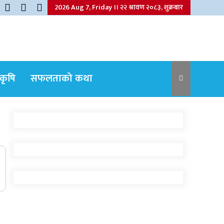
2026 Aug 7, Friday ।। २२ श्रावण २०८३, शुक्रबार
कृषि
सफलताको कथा
नेपाली कांग्रेसका वरिष्ठ नेता गोपालमान श्रेष्ठको
निधन
जुम्लामा बेहोस अवस्थामा फेला परेका युवाको
मृत्यु
जुम्लामा महिलामाथि जबरजस्ती करणी प्रयासको
आरोपमा एक पक्राउ