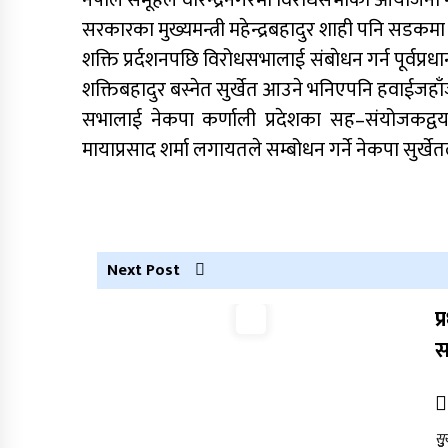
नेपाल समूहले वीरेन्द्रनगरमा विरोधसभाको आयोजना गर्दै 
सरकारका मुख्यमन्त्री महेन्द्रबहादुर शाही पनि सडक
नेपाली कांग्रेस जुम्लाका कोषाध्यक्ष पाण्डेको
निधन
शक्ति प्रर्दशनपछि विरोधसभालाई संबाेधन गर्न पूर्वप्रध
शक्तिबहादुर बस्नेत सुर्खेत आउने भनिएपनि हवाईजहा
सभालाई नेकपा कर्णाली प्रदेशका सह–संयोजकद्वय 
मायाप्रसाद शर्मा लगायतले सम्बोधन गर्ने नेकपा सुर्
Next Post
प
स
सु