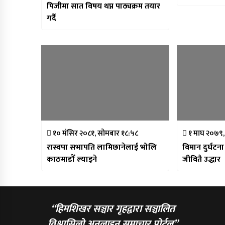
पिजीमा सात विषय थप्न पाठ्यक्रम तयार
गर्दै
१० मंसिर २०८१, सोमबार १८:५८
१ माघ २०७९
रास्वपा सभापति लामिछानेलाई भोलि
विमान दुर्घटन
काठमाडौँ ल्याइने
जीवितै उद्धार
“हिमशिखर सञ्चार गृहद्वारा सञ्चालित
विश्वासिलो अनलाइन समाचार पोर्टल”