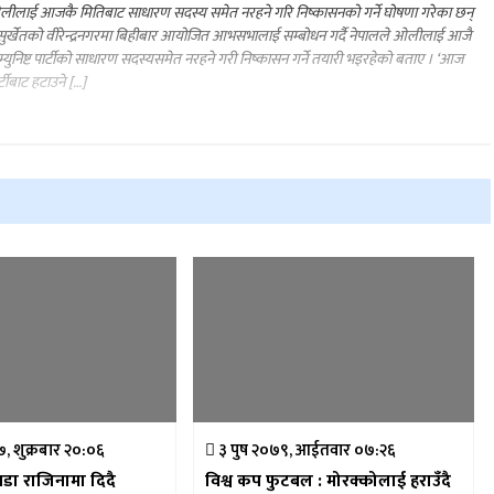
ीलाई आजकै मितिबाट साधारण सदस्य समेत नरहने गरि निष्कासनको गर्ने घोषणा गरेका छन्
सुर्खेतको वीरेन्द्रनगरमा बिहीबार आयोजित आभसभालाई सम्बोधन गर्दै नेपालले ओलीलाई आजै
्युनिष्ट पार्टीको साधारण सदस्यसमेत नरहने गरी निष्कासन गर्ने तयारी भइरहेको बताए । ‘आज
र्टीबाट हटाउने […]
७, शुक्रबार २०:०६
३ पुष २०७९, आईतवार ०७:२६
िवडा राजिनामा दिदै
विश्व कप फुटबल : मोरक्कोलाई हराउँदै