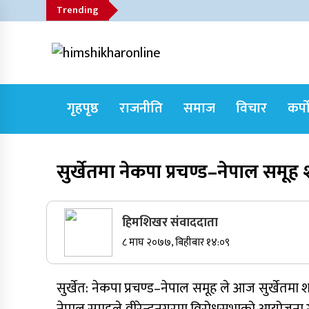
Skip
Trending
to
content
himshikharonline
Himshikhar Online
गृहपृष्ठ
राजनीति
समाज
विचार
कर्प
Trending Now
सुर्खेतमा नेकपा प्रचण्ड–नेपाल समूह श
जुम्लाबाट सुर्खेत र नेपालगञ्जतर्फ लैजाँदै गरिएको
१८० कार्टुन स्याउ प्रहरीले नियन्त्रणमा
हिमशिखर संवाददाता
८ माघ २०७७, बिहीबार १४:०९
सुर्खेतमा जिप दुर्घटना,१५ जना घाइते
सुर्खेत: नेकपा प्रचण्ड–नेपाल समूह ले आज सुर्खेतमा 
कर्णालीमा कांग्रेसका चार मन्त्रीहरूले दिए
राजीनामा