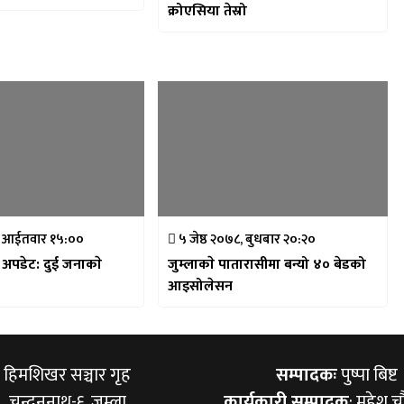
क्रोएसिया तेस्रो
, आईतवार १५:००
५ जेष्ठ २०७८, बुधबार २०:२०
ा अपडेट: दुई जनाकाे
जुम्लाकाे पातारासीमा बन्यो ४० बेडको
आइसोलेसन
हिमशिखर सञ्चार गृह
सम्पादकः
पुष्पा बिष्ट
चन्दननाथ-६, जुम्ला
कार्यकारी सम्पादक
: महेश च