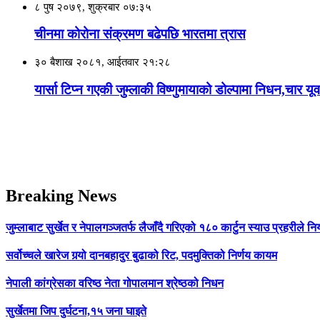
८ पुष २०७९, शुक्रबार ०७:३५
चीनमा कोरोना संक्रमण बढेपछि भारतमा त्रास
३० बैशाख २०८१, आईतवार २१:२८
यार्सा टिप्न गएकी जुम्लाकी विष्णुमायाको डोल्पामा निधन,चार य
Breaking News
जुम्लाबाट सुर्खेत र नेपालगञ्जतर्फ लैजाँदै गरिएको १८० कार्टुन स्याउ प्रहरीले नि
सर्वोच्चले खारेज गर्‍यो दानबहादुर बुढाको रिट, पदमुक्तिको निर्णय कायम
नेपाली कांग्रेसका वरिष्ठ नेता गोपालमान श्रेष्ठको निधन
सुर्खेतमा जिप दुर्घटना,१५ जना घाइते