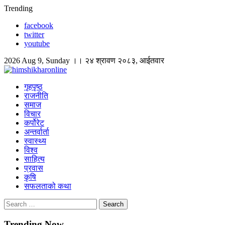
Skip
Trending
to
facebook
content
twitter
youtube
2026 Aug 9, Sunday ।। २४ श्रावण २०८३, आईतवार
himshikharonline
Himshikhar Online
गृहपृष्ठ
राजनीति
समाज
विचार
कर्पोरेट
अन्तर्वार्ता
स्वास्थ्य
विश्व
साहित्य
प्रवास
कृषि
सफलताको कथा
Search
for:
Trending Now