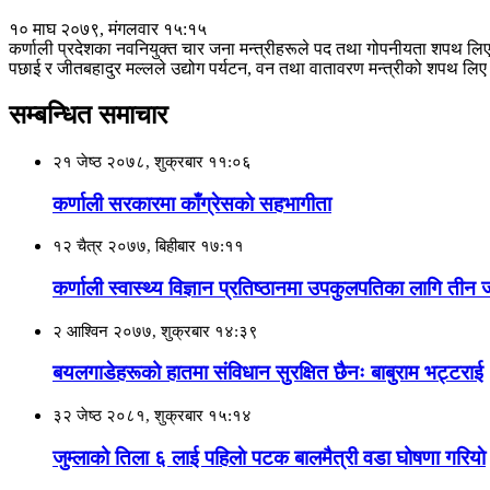
१० माघ २०७९, मंगलवार १५:१५
कर्णाली प्रदेशका नवनियुक्त चार जना मन्त्रीहरूले पद तथा गोपनीयता शपथ लि
पछाई र जीतबहादुर मल्लले उद्योग पर्यटन, वन तथा वातावरण मन्त्रीको शपथ लिए
सम्बन्धित समाचार
२१ जेष्ठ २०७८, शुक्रबार ११:०६
कर्णाली सरकारमा काँग्रेसकाे सहभागीता
१२ चैत्र २०७७, बिहीबार १७:११
कर्णाली स्वास्थ्य विज्ञान प्रतिष्ठानमा उपकुलपतिका लागि ती
२ आश्विन २०७७, शुक्रबार १४:३९
बयलगाडेहरूको हातमा संविधान सुरक्षित छैनः बाबुराम भट्टराई
३२ जेष्ठ २०८१, शुक्रबार १५:१४
जुम्लाको तिला ६ लाई पहिलाे पटक बालमैत्री वडा घोषणा गरियाे