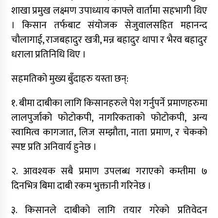
शाखा प्रमुख लक्ष्मण उपाध्याय काफ्ले वार्तामा सहभागी थिए
जुम्लामा महिलामाथि जबरजस्ती करणी प्रयासको
आरोपमा एक पक्राउ
। किसान तर्फबाट संयोजक सेजुवालसहित महानन्द
चौलागाई, राजबहादुर खत्री, मन्न बहादुर थापा र भैरव बहादुर
नेपाली कांग्रेस जुम्लाका कोषाध्यक्ष पाण्डेको निधन
धराला प्रतिनिधि थिए ।
डाेल्पाकाे जगदुल्लाबाट जुम्ला आउँदै गरेकाे जिप
दुर्घटना, एकको मृत्यु
सहमतिको मुख्य बुँदाहरु यस्ता छन्:
१. बीमा दाबीका लागि किसानहरुले पेश गर्नुपर्ने प्रमाणहरुमा
डाेल्पाकाे जगदुल्लाबाट जुम्ला आउँदै गरेकाे जिप
दुर्घटना, एकको मृत्यु
लालपुर्जाको फोटोकपी, नागरिकताको फोटोकपी, अन्य
स्वामित्व कागजात, लिज सम्झौता, नाता प्रमाण, र चेकको
स्पष्ट प्रति अनिवार्य हुनेछ ।
२. आवश्यक सबै प्रमाण उपलब्ध गराएको कम्तीमा ७
दिनभित्र बिमा दाबी रकम भुक्तानी गरिनेछ ।
३. किसानले दाबीको लागि तयार गरेको प्रतिवेदन