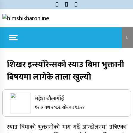
Skip
to
content
himshikharonline
Himshikhar Online
Trending Now
शिखर इन्स्योरेन्सकाे स्याउ बिमा भुक्तानी
बिषयमा लागेके ताला खुल्याे
जुम्लाबाट सुर्खेत र नेपालगञ्जतर्फ लैजाँदै गरिएको १८०
कार्टुन स्याउ प्रहरीले नियन्त्रणमा
महेश चाैलागाँई
सर्वोच्चले खारेज गर्‍यो दानबहादुर बुढाको रिट,
१२ श्रावण २०८२, सोमबार १३:२१
पदमुक्तिको निर्णय कायम
स्याउ बिमाको भुक्तानीको माग गर्दै आन्दोलनमा उत्रिएका