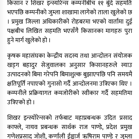
किसान र शिखर इन्स्योरेन्स कम्पनीबीच ११ बुँदे सहमति
नेपाली कांग्रेसका वरिष्ठ नेता गोपालमान श्रेष्ठको निधन
भएपछि कम्पनीको जुम्ला शाखामा लागेको ताला खुलेको छ
। प्रमुख जिल्ला अधिकारीको रोहबरमा भएको वार्तामा दुई
पक्षबीच लिखित सहमति भएसँगै किसानका मागहरु पुरा
सुर्खेतमा जिप दुर्घटना,१५ जना घाइते
हुने मार्ग खुलेको हो ।
जुम्लामा चरेससहित २१ वर्षीय युवक पक्राउ
कृषक महासंघका केन्द्रीय सदस्य तथा आन्दोलन संयोजक
खड्ग बहादुर सेजुवालका अनुसार किसानहरुले स्याउ
उत्पादनको बिमा गरेपनि बिमाशुल्क बुझाएपछि पनि समयमै
जुम्लामा बेहोस अवस्थामा फेला परेका युवाको मृत्यु
क्षतिपूर्ति नपाएको गुनासो गर्दै आन्दोलनमा उत्रिएका थिए ।
कम्पनीले प्रक्रियागत कमजोरीको स्वीकार गर्दै सहमतिमा
कर्णालीमा कांग्रेसका चार मन्त्रीहरूले दिए राजीनामा
उत्रिएको हो ।
शिखर इन्स्योरेन्सको तर्फबाट महाप्रबन्धक उदित प्रसाद
काफ्ले, नायव प्रबन्धक सार्थक राज पाण्डे, प्रदेश प्रमुख
नृपध्वज निरौलाको इजलासले उक्त निर्णय खारेजको
आदेश गरेको हो ।
गणेशप्रसाद जोशी, कर्णाली ईञ्चार्ज ऋषिराम पाण्डे र जुम्ला