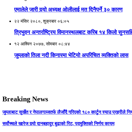
एमालेले जारी गर्‍यो अध्यक्ष ओलीलाई मत दिनैपर्ने ३० कारण
२२ मंसिर २०८०, शुक्रबार ०६:०५
त्रिभुवन अन्तर्राष्ट्रिय विमानस्थलबाट करिब १४ किलो सुनस
१२ आश्विन २०७७, सोमबार ०८:४४
जुम्लाकाे तिला नदी किनारमा भेटियाे अपरिचित व्यक्तिकाे लास
Breaking News
जुम्लाबाट सुर्खेत र नेपालगञ्जतर्फ लैजाँदै गरिएको १८० कार्टुन स्याउ प्रहरीले नि
सर्वोच्चले खारेज गर्‍यो दानबहादुर बुढाको रिट, पदमुक्तिको निर्णय कायम