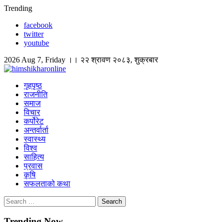
Skip
Trending
to
facebook
content
twitter
youtube
2026 Aug 7, Friday ।। २२ श्रावण २०८३, शुक्रबार
himshikharonline
Himshikhar Online
गृहपृष्ठ
राजनीति
समाज
विचार
कर्पोरेट
अन्तर्वार्ता
स्वास्थ्य
विश्व
साहित्य
प्रवास
कृषि
सफलताको कथा
Search
for:
Trending Now