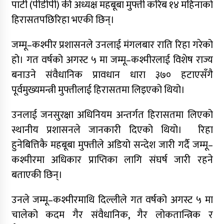
पार्टी (पीडीपी) की अध्यक्ष महबूबा मुफ्ती करिब १४ महिनाको
जुम्लामा चरेससहित २१ वर्षीय युवक पक्राउ
हिरासतपछिरिहा भएकी छिन्।
जुम्लामा बेहोस अवस्थामा फेला परेका युवाको मृत्यु
जम्मू–कश्मीर प्रशासनले उनलाई मंगलबार राति रिहा गरेको
कर्णालीमा कांग्रेसका चार मन्त्रीहरूले दिए राजीनामा
हो। गत वर्षको अगस्ट ५ मा जम्मू–कश्मीरलाई विशेष राज्य
बनाउने संवैधानिक प्रावधान धारा ३७० हटाएसँगै
नृपध्वज निरौलाको इजलासले उक्त निर्णय खारेजको
आदेश गरेको हो ।
पूर्वमुख्यमन्त्री मुफ्तीलाई हिरासतमा लिइएको थियो।
जुम्लामा महिलामाथि जबरजस्ती करणी प्रयासको
उनलाई जनसुरक्षा अधिनियम अन्तर्गत हिरासतमा लिएको
आरोपमा एक पक्राउ
स्थानीय प्रशासनले जानकारी दिएको थियो। रिहा
नेपाली कांग्रेस जुम्लाका कोषाध्यक्ष पाण्डेको निधन
हुनेबित्तिकै महबूबा मुफ्तीले अडियो सन्देश जारी गर्दै जम्मू–
डाेल्पाकाे जगदुल्लाबाट जुम्ला आउँदै गरेकाे जिप
कश्मीरमा अधिकार प्राप्तिका लागि संघर्ष जारी रहने
दुर्घटना, एकको मृत्यु
बताएकी छिन्।
डाेल्पाकाे जगदुल्लाबाट जुम्ला आउँदै गरेकाे जिप
उनले जम्मू–कश्मीरमाथि दिल्लीले गत वर्षको अगस्ट ५ मा
दुर्घटना, एकको मृत्यु
चालेको कदम गैर संवैधानिक, गैर लोकतान्त्रिक र