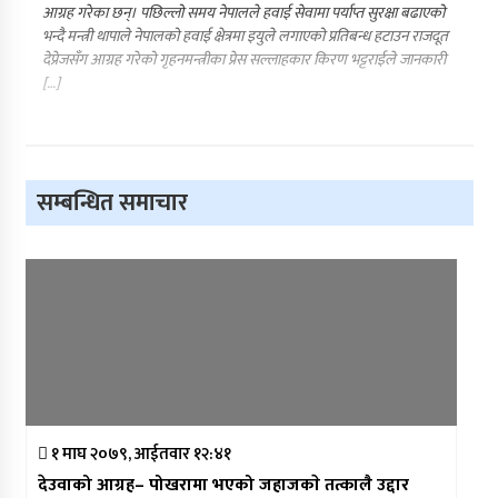
आग्रह गरेका छन्। पछिल्लो समय नेपालले हवाई सेवामा पर्याप्त सुरक्षा बढाएको
भन्दै मन्त्री थापाले नेपालको हवाई क्षेत्रमा इयुले लगाएको प्रतिबन्ध हटाउन राजदूत
देप्रेजसँग आग्रह गरेको गृहनमन्त्रीका प्रेस सल्लाहकार किरण भट्टराईले जानकारी
[…]
सम्बन्धित समाचार
१ माघ २०७९, आईतवार १२:४१
देउवाको आग्रह– पोखरामा भएको जहाजकाे तत्कालै उद्दार