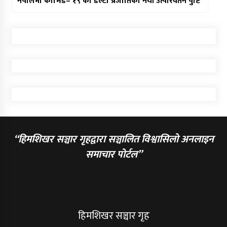
नेपालमा कोभिड– १९ को डेल्टा प्रजातिको नयाँ उत्परिवर्तन पुष्टि
“हिमशिखर सञ्चार गृहद्वारा सञ्चालित विश्वासिलो अनलाइन
समाचार पोर्टल”
हिमशिखर सञ्चार गृह