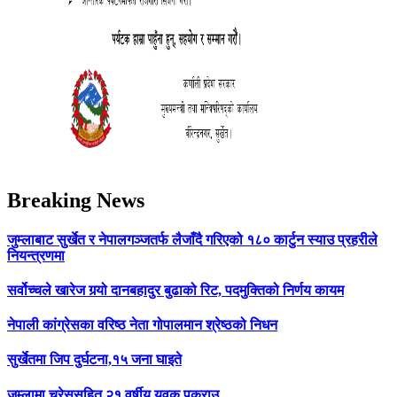
Breaking News
जुम्लाबाट सुर्खेत र नेपालगञ्जतर्फ लैजाँदै गरिएको १८० कार्टुन स्याउ प्रहरीले
नियन्त्रणमा
सर्वोच्चले खारेज गर्‍यो दानबहादुर बुढाको रिट, पदमुक्तिको निर्णय कायम
नेपाली कांग्रेसका वरिष्ठ नेता गोपालमान श्रेष्ठको निधन
सुर्खेतमा जिप दुर्घटना,१५ जना घाइते
जुम्लामा चरेससहित २१ वर्षीय युवक पक्राउ