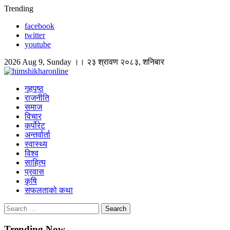
Skip
Trending
to
facebook
content
twitter
youtube
2026 Aug 9, Sunday ।। २३ श्रावण २०८३, शनिबार
himshikharonline
Himshikhar Online
गृहपृष्ठ
राजनीति
समाज
विचार
कर्पोरेट
अन्तर्वार्ता
स्वास्थ्य
विश्व
साहित्य
प्रवास
कृषि
सफलताको कथा
Search
for:
Trending Now