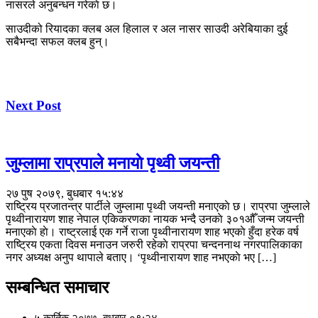
नासरले अनुबन्धन गरेकाे छ।
साउदीको रियादका क्लब अल हिलाल र अल नासर साउदी अरेबियाका दुई
सबैभन्दा सफल क्लब हुन्।
Next Post
जुम्लामा राप्रपाले मनायाे पृथ्वी जयन्ती
२७ पुष २०७९, बुधबार १५:४४
राष्ट्रिय प्रजातन्त्र पार्टीले जुम्लामा पृथ्वी जयन्ती मनाएकाे छ। राप्रपा जुम्लाले
पृथ्वीनारायण शाह नेपाल एकिकरणका नायक भन्दै उनकाे ३०१औँ जन्म जयन्ती
मनाएकाे हाे। राष्ट्रलाई एक गर्ने राजा पृथ्वीनारायण शाह भएकाे हुँदा हरेक वर्ष
राष्ट्रिय एकता दिवस मनाउन जरुरी रहेकाे राप्रपा चन्दननाथ नगरपालिकाका
नगर अध्यक्ष अनुप थापाले बताए। ‘पृथ्वीनारायण शाह नभएकाे भए […]
सम्बन्धित समाचार
५ कार्तिक २०७७, बुधबार ०९:२४