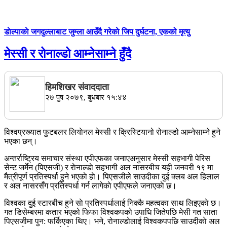
डाेल्पाकाे जगदुल्लाबाट जुम्ला आउँदै गरेकाे जिप दुर्घटना, एकको मृत्यु
मेस्सी र रोनाल्डो आम्नेसाम्ने हुँदै
हिमशिखर संवाददाता
२७ पुष २०७९, बुधबार १५:४४
विश्वप्रख्यात फुटबलर लियाेनल मेस्सी र क्रिस्टियानो रोनाल्डो आम्नेसाम्ने हुने
भएका छन्।
अन्तर्राष्ट्रिय समाचार संस्था एपीएफका जनाएअनुसार मेस्सी सहभागी पेरिस
सेन्ट जर्मेन (पिएसजी) र राेनाल्डाे सहभागी अल नासरबीच यही जनवरी १९ मा
मैत्रीपूर्ण प्रतिस्पर्धा हुने भएकाे हाे। पिएसजीले साउदीका दुई क्लब अल हिलाल
र अल नासरसँग प्रतिस्पर्धा गर्न लागेकाे एपीएफले जनाएकाे छ।
विश्वका दुई स्टारबीच हुने साे प्रतिस्पर्धालाई निक्कै महत्वका साथ लिइएकाे छ।
गत डिसेम्बरमा कतार भएको फिफा विश्वकपको उपाधि जितेपछि मेसी गत साता
पिएसजीमा पुन: फर्किएका थिए। भने, रोनाल्डोलाई विश्वकपपछि साउदीकाे अल