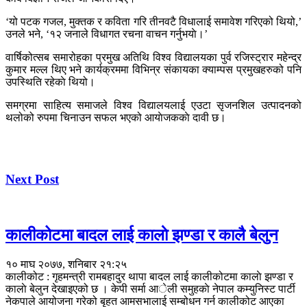
‘यो पटक गजल, मुक्तक र कविता गरि तीनवटै विधालाई समावेश गरिएको थियो,’
उनले भने, ‘१२ जनाले विधागत रचना वाचन गर्नुभयाे।’
वार्षिकोत्सब समारोहका प्रमुख अतिथि विश्व विद्यालयका पुर्व रजिस्ट्रार महेन्द्र
कुमार मल्ल थिए भने कार्यक्रममा विभिन्र संकायका क्याम्पस प्रमुखहरुको पनि
उपस्थिति रहेकाे थियो।
समग्रमा साहित्य समाजले विश्व विद्यालयलाई एउटा सृजनशिल उत्पादनको
थलोको रुपमा चिनाउन सफल भएको आयाेजककाे दावी छ।
Next Post
कालीकोटमा बादल लाई कालाे झण्डा र कालै बेलुन
१० माघ २०७७, शनिबार २१:२५
कालीकोट : गृहमन्त्री रामबहादुर थापा बादल लाई कालीकोटमा कालाे झण्डा र
कालाे बेलुन देखाइएको छ । केपी सर्मा आेली समुहकाे नेपाल कम्युनिस्ट पार्टी
नेकपाले आयोजना गरेको बृहत आमसभालाई सम्बोधन गर्न कालीकोट आएका