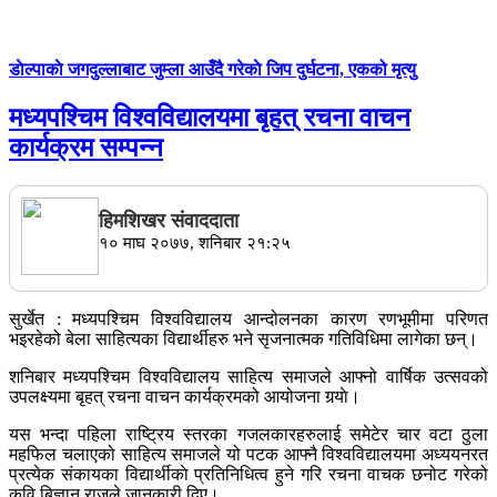
डाेल्पाकाे जगदुल्लाबाट जुम्ला आउँदै गरेकाे जिप दुर्घटना, एकको मृत्यु
मध्यपश्चिम विश्वविद्यालयमा बृहत् रचना वाचन
कार्यक्रम सम्पन्न
हिमशिखर संवाददाता
१० माघ २०७७, शनिबार २१:२५
सुर्खेत : मध्यपश्चिम विश्वविद्यालय आन्दोलनका कारण रणभूमीमा परिणत
भइरहेको बेला साहित्यका विद्यार्थीहरु भने सृजनात्मक गतिविधिमा लागेका छन्।
शनिबार मध्यपश्चिम विश्वविद्यालय साहित्य समाजले आफ्नो वार्षिक उत्सवको
उपलक्ष्यमा बृहत् रचना वाचन कार्यक्रमको आयोजना गर्‍याे।
यस भन्दा पहिला राष्ट्रिय स्तरका गजलकारहरुलाई समेटेर चार वटा ठुला
महफिल चलाएको साहित्य समाजले यो पटक आफ्नै विश्वविद्यालयमा अध्ययनरत
प्रत्येक संकायका विद्यार्थीकाे प्रतिनिधित्व हुने गरि रचना वाचक छनोट गरेको
कवि बिज्ञान राजले जानकारी दिए।