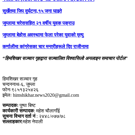
सुर्खेतमा जिप दुर्घटना,१५ जना घाइते
जुम्लामा चरेससहित २१ वर्षीय युवक पक्राउ
जुम्लामा बेहोस अवस्थामा फेला परेका युवाको मृत्यु
कर्णालीमा कांग्रेसका चार मन्त्रीहरूले दिए राजीनामा
“हिमशिखर सञ्चार गृहद्वारा सञ्चालित विश्वासिलो अनलाइन समाचार पोर्टल”
हिमशिखर सञ्चार गृह
चन्दननाथ-६, जुम्ला
फोनः९८५१३२५४२६
इमेलः himshikhar.news2020@gmail.com
सम्पादकः
पुष्पा बिष्ट
कार्यकारी सम्पादक
: महेश चौलागाँई
सुचना विभाग दर्ता नं
: २४४८/०७७/७८
सल्लाहकार
:महेश नेपाली