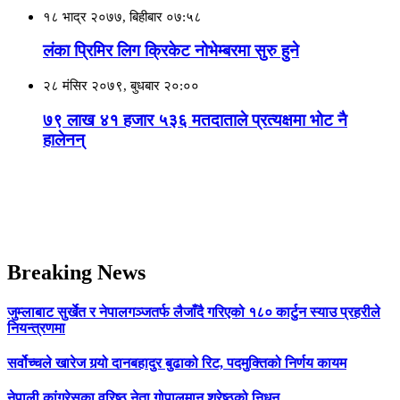
१८ भाद्र २०७७, बिहीबार ०७:५८
लंका प्रिमिर लिग क्रिकेट नोभेम्बरमा सुरु हुने
२८ मंसिर २०७९, बुधबार २०:००
७९ लाख ४१ हजार ५३६ मतदाताले प्रत्यक्षमा भोट नै
हालेनन्
Breaking News
जुम्लाबाट सुर्खेत र नेपालगञ्जतर्फ लैजाँदै गरिएको १८० कार्टुन स्याउ प्रहरीले
नियन्त्रणमा
सर्वोच्चले खारेज गर्‍यो दानबहादुर बुढाको रिट, पदमुक्तिको निर्णय कायम
नेपाली कांग्रेसका वरिष्ठ नेता गोपालमान श्रेष्ठको निधन