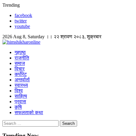
Skip
Trending
to
facebook
content
twitter
youtube
2026 Aug 8, Saturday ।। २२ श्रावण २०८३, शुक्रबार
himshikharonline
Himshikhar Online
गृहपृष्ठ
राजनीति
समाज
विचार
कर्पोरेट
अन्तर्वार्ता
स्वास्थ्य
विश्व
साहित्य
प्रवास
कृषि
सफलताको कथा
Search
for:
Trending Now