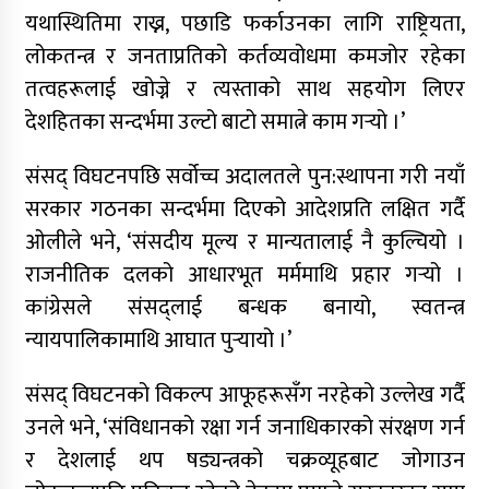
आरोपमा एक पक्राउ
यथास्थितिमा राख्न, पछाडि फर्काउनका लागि राष्ट्रियता,
लोकतन्त्र र जनताप्रतिको कर्तव्यवोधमा कमजोर रहेका
नेपाली कांग्रेस जुम्लाका कोषाध्यक्ष पाण्डेको निधन
तत्वहरूलाई खोज्ने र त्यस्ताको साथ सहयोग लिएर
डाेल्पाकाे जगदुल्लाबाट जुम्ला आउँदै गरेकाे जिप
देशहितका सन्दर्भमा उल्टो बाटो समात्ने काम गर्‍यो ।’
दुर्घटना, एकको मृत्यु
डाेल्पाकाे जगदुल्लाबाट जुम्ला आउँदै गरेकाे जिप
संसद् विघटनपछि सर्वोच्च अदालतले पुन:स्थापना गरी नयाँ
दुर्घटना, एकको मृत्यु
सरकार गठनका सन्दर्भमा दिएको आदेशप्रति लक्षित गर्दै
ओलीले भने, ‘संसदीय मूल्य र मान्यतालाई नै कुल्चियो ।
राजनीतिक दलको आधारभूत मर्ममाथि प्रहार गर्‍यो ।
कांग्रेसले संसद्लाई बन्धक बनायो, स्वतन्त्र
न्यायपालिकामाथि आघात पुर्‍यायो ।’
संसद् विघटनको विकल्प आफूहरूसँग नरहेको उल्लेख गर्दै
उनले भने, ‘संविधानको रक्षा गर्न जनाधिकारको संरक्षण गर्न
र देशलाई थप षड्यन्त्रको चक्रव्यूहबाट जोगाउन