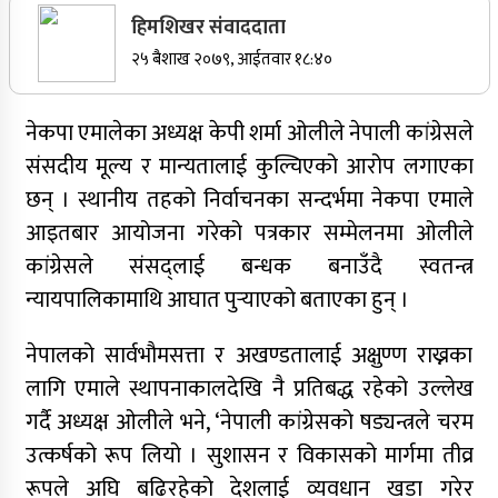
हिमशिखर संवाददाता
सर्वोच्चले खारेज गर्‍यो दानबहादुर बुढाको रिट,
२५ बैशाख २०७९, आईतवार १८:४०
पदमुक्तिको निर्णय कायम
नेकपा एमालेका अध्यक्ष केपी शर्मा ओलीले नेपाली कांग्रेसले
संसदीय मूल्य र मान्यतालाई कुल्चिएको आरोप लगाएका
नेपाली कांग्रेसका वरिष्ठ नेता गोपालमान श्रेष्ठको निधन
छन् । स्थानीय तहको निर्वाचनका सन्दर्भमा ‌नेकपा एमाले
सुर्खेतमा जिप दुर्घटना,१५ जना घाइते
आइतबार आयोजना गरेको पत्रकार सम्मेलनमा ओलीले
कांग्रेसले संसद्लाई बन्धक बनाउँदै स्वतन्त्र
जुम्लामा चरेससहित २१ वर्षीय युवक पक्राउ
न्यायपालिकामाथि आघात पुर्‍याएको बताएका हुन् ।
जुम्लामा बेहोस अवस्थामा फेला परेका युवाको मृत्यु
नेपालको सार्वभौमसत्ता र अखण्डतालाई अक्षुण्ण राख्नका
कर्णालीमा कांग्रेसका चार मन्त्रीहरूले दिए राजीनामा
लागि एमाले स्थापनाकालदेखि नै प्रतिबद्ध रहेको उल्लेख
नृपध्वज निरौलाको इजलासले उक्त निर्णय खारेजको
गर्दै अध्यक्ष ओलीले भने, ‘नेपाली कांग्रेसको षड्यन्त्रले चरम
आदेश गरेको हो ।
उत्कर्षको रूप लियो । सुशासन र विकासको मार्गमा तीव्र
जुम्लामा महिलामाथि जबरजस्ती करणी प्रयासको
रूपले अघि बढिरहेको देशलाई व्यवधान खडा गरेर