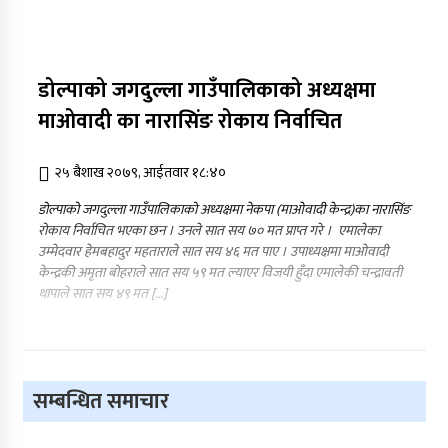
डोल्पाको जगदुल्ला गाउँपालिकाको अध्यक्षमा
माओवादी का नारासिंङ रोकाय निर्वाचित
२५ बैशाख २०७९, आईतवार १८:४०
डोल्पाको जगदुल्ला गाउँपालिकाको अध्यक्षमा नेकपा (माओवादी केन्द्र)का नारासिंङ
रोकाय निर्वाचित भएका छन । उनले सात सय ७० मत प्राप्त गरे । एमालेका
उम्मेदवार हेमबहादुर महताराले सात सय ४६ मत पाए । उपाध्यक्षमा माओवादी
केन्द्रकी अमृता बोहराले सात सय ५९ मत ल्याएर विजयी हुँदा एमालेकी चन्द्रावती
थापाले सात सय ४९ मत […]
सम्बन्धित समाचार