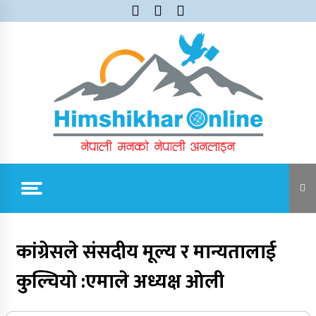
Skip
to
content
Himshikhar Online
Trending Now
कांग्रेसले संसदीय मूल्य र मान्यतालाई
कुल्चियो :एमाले अध्यक्ष ओली
जुम्लाबाट सुर्खेत र नेपालगञ्जतर्फ लैजाँदै गरिएको १८०
कार्टुन स्याउ प्रहरीले नियन्त्रणमा