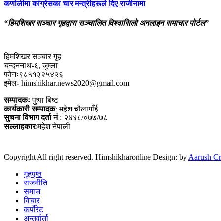
कर्णालीमा कांग्रेसका चार मन्त्रीहरूले दिए राजीनामा
“हिमशिखर सञ्चार गृहद्वारा सञ्चालित विश्वासिलो अनलाइन समाचार पोर्टल”
हिमशिखर सञ्चार गृह
चन्दननाथ-६, जुम्ला
फोनः९८५१३२५४२६
इमेलः himshikhar.news2020@gmail.com
सम्पादकः
पुष्पा बिष्ट
कार्यकारी सम्पादक
: महेश चौलागाँई
सुचना विभाग दर्ता नं
: २४४८/०७७/७८
सल्लाहकार
:महेश नेपाली
Copyright All right reserved. Himshikharonline Design: by
Aarush Cr
गृहपृष्ठ
राजनीति
समाज
विचार
कर्पोरेट
अन्तर्वार्ता