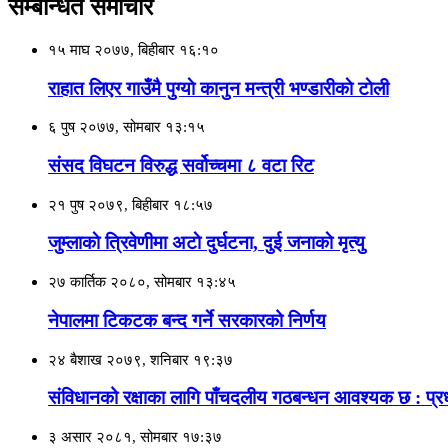
सम्बन्धित समाचार
१५ माघ २०७७, बिहीबार १६:१०
राहात लिएर गाउँमै पुग्याे कानुन मन्त्री भण्डारीकाे टाेली
६ पुष २०७७, सोमबार १३:१५
संसद विघटन विरुद्ध सर्वोच्चमा ८ वटा रिट
२१ पुष २०७९, बिहीबार १८:५७
जुम्लाकाे त्रिवेणीमा अटाे दुर्घटना, दुई जनाकाे मृत्यु
२७ कार्तिक २०८०, सोमबार १३:४५
नेपालमा टिकटक बन्द गर्ने सरकारको निर्णय
२४ बैशाख २०७९, शनिबार १९:३७
संविधानको रक्षाका लागि पाँचदलीय गठबन्धन आवश्यक छ : प्रधा
३ असार २०८१, सोमबार १७:३७