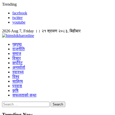
Skip
Trending
to
facebook
content
twitter
youtube
2026 Aug 7, Friday ।। २१ श्रावण २०८३, बिहीबार
himshikharonline
Himshikhar Online
गृहपृष्ठ
राजनीति
समाज
विचार
कर्पोरेट
अन्तर्वार्ता
स्वास्थ्य
विश्व
साहित्य
प्रवास
कृषि
सफलताको कथा
Search
for:
Trending Now