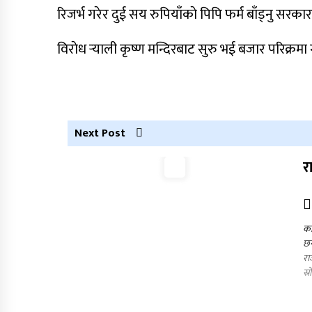
रिजर्भ गरेर दुई सय रुपियाँकाे पिपि फर्म बाँड्नु सरका
विराेध र्‍याली कृष्ण मन्दिरबाट सुरु भई बजार परिक्
Next Post
र
का
छन
रा
स्