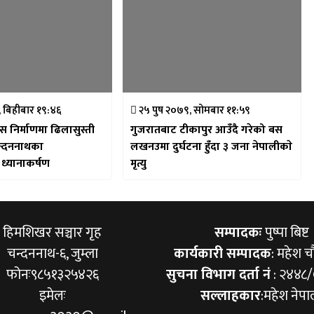
२, बिहीबार १९:४६
२५ पुष २०७९, सोमबार ११:५९
स निर्माणमा ढिलासुस्ती
गुजरातबाट टीकापुर आउँदै गरेको बस
न्दननाथका
लखनउमा दुर्घटना हुँदा ३ जना नेपालीकाे
 ध्यानाकर्षण
मृत्यु
हिमशिखर सञ्चार गृह
सम्पादकः
पुष्पा बिष्ट
चन्दननाथ-६, जुम्ला
कार्यकारी सम्पादक
: महेश च
फोनः९८५१३२५४२६
सुचना विभाग दर्ता नं
: २४४८
इमेलः
सल्लाहकार
:महेश नेपा