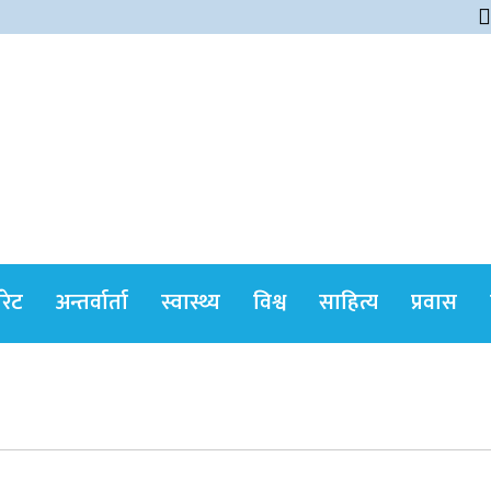
himshikharonline
ोरेट
अन्तर्वार्ता
स्वास्थ्य
विश्व
साहित्य
प्रवास
सर्वोच्चले खारेज गर्‍यो दानबहादुर बुढाको रिट,
पदमुक्तिको निर्णय कायम