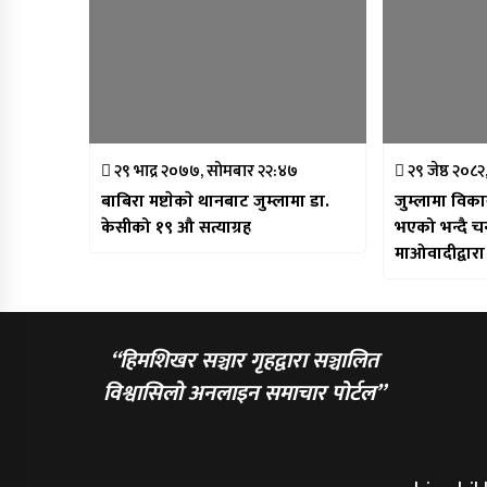
२९ भाद्र २०७७, सोमबार २२:४७
२९ जेष्ठ २०८
बाबिरा मष्टाेकाे थानबाट जुम्लामा डा.
जुम्लामा विका
केसीको १९ औ सत्याग्रह
भएको भन्दै च
माओवादीद्वारा
“हिमशिखर सञ्चार गृहद्वारा सञ्चालित
विश्वासिलो अनलाइन समाचार पोर्टल”