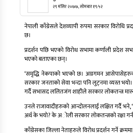
२९ मंसिर २०७७, सोमबार १९:५२
सुर्खेतमा जिप दुर्घटना,१५ जना घाइते
नेपाली काँग्रेसले देशव्यापी रुपमा सरकार विराेधि प्र
छ।
कर्णालीमा कांग्रेसका चार मन्त्रीहरूले दिए
राजीनामा
प्रदर्शन पछि भएकाे विराेध सभामा कर्णाली प्रदेश सभा 
भएकाे बताएका छन्।
नेपाली कांग्रेस जुम्लाका कोषाध्यक्ष पाण्डेको
निधन
‘समृद्धि नेकपाकाे भएकाे छ। अग्रगमन आसेपासेहरुका
सरकार जनताकाे सेवा भन्दा पनि लुट्नमा व्यस्त भयाे।
गर्दै सभासद ललितजंग शाहीले सरकार लाेकतन्त्र मास्
उनले राजावादीहरुकाे आन्दोलनलाई लक्षित गर्दै भने, ‘राज
अर्थ के भयाे? के अाेली सरकार लाेकतन्त्रकाे रक्षा गर्न
काँग्रेसका जिल्ला नेताहरुले विराेध प्रदर्शन गर्ने क्र