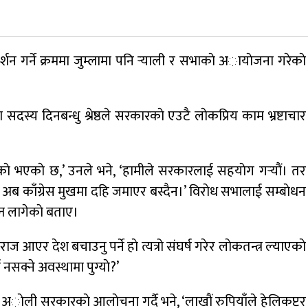
जुम्लामा चरेससहित २१ वर्षीय युवक पक्राउ
दर्शन गर्ने क्रममा जुम्लामा पनि र्‍याली र सभाकाे अायाेजना गरेकाे
नृपध्वज निरौलाको इजलासले उक्त निर्णय
खारेजको आदेश गरेको हो ।
सदस्य दिनबन्धु श्रेष्ठले सरकारकाे एउटै लाेकप्रिय काम भ्रष्टाचार
डाेल्पाकाे जगदुल्लाबाट जुम्ला आउँदै गरेकाे जिप
दुर्घटना, एकको मृत्यु
े भएकाे छ,’ उनले भने, ‘हामीले सरकारलाई सहयाेग गर्‍याैं। तर
 अब काँग्रेस मुखमा दहि जमाएर बस्दैन।’ विराेध सभालाई सम्बाेधन
न लागेकाे बताए।
 आएर देश बचाउनु पर्ने हाे त्यत्रो संघर्ष गरेर लाेकतन्त्र ल्याएकाे
 नसक्ने अवस्थामा पुग्याे?’
ममा अाेली सरकारकाे आलाेचना गर्दै भने, ‘लाखाैं रुपियाँले हेलिकप्टर