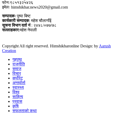
फोनः९८५१३२५४२६
इमेलः himshikhar.news2020@gmail.com
सम्पादकः
पुष्पा बिष्ट
कार्यकारी सम्पादक
: महेश चौलागाँई
सुचना विभाग दर्ता नं
: २४४८/०७७/७८
सल्लाहकार
:महेश नेपाली
Copyright All right reserved. Himshikharonline Design: by
Aarush
Creation
गृहपृष्ठ
राजनीति
समाज
विचार
कर्पोरेट
अन्तर्वार्ता
स्वास्थ्य
विश्व
साहित्य
प्रवास
कृषि
सफलताको कथा