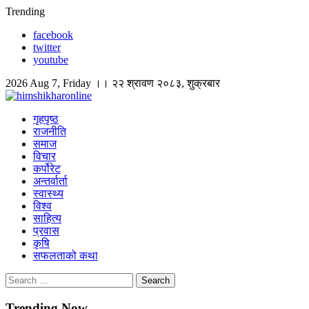
Skip
Trending
to
facebook
content
twitter
youtube
2026 Aug 7, Friday ।। २२ श्रावण २०८३, शुक्रबार
himshikharonline
Himshikhar Online
गृहपृष्ठ
राजनीति
समाज
विचार
कर्पोरेट
अन्तर्वार्ता
स्वास्थ्य
विश्व
साहित्य
प्रवास
कृषि
सफलताको कथा
Search
for:
Trending Now