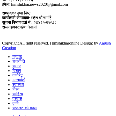
इमेलः himshikhar.news2020@gmail.com
सम्पादकः
पुष्पा बिष्ट
कार्यकारी सम्पादक
: महेश चौलागाँई
सुचना विभाग दर्ता नं
: २४४८/०७७/७८
सल्लाहकार
:महेश नेपाली
Copyright All right reserved. Himshikharonline Design: by
Aarush
Creation
गृहपृष्ठ
राजनीति
समाज
विचार
कर्पोरेट
अन्तर्वार्ता
स्वास्थ्य
विश्व
साहित्य
प्रवास
कृषि
सफलताको कथा