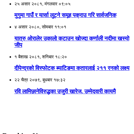
२५ असार २०८१, मंगलवार ०९:०५
मुगुमा गाउँ र यार्सा लुट्ने समूह पक्राउ गरि सार्वजनिक
४ असार २०८०, सोमबार ११:०१
यात्रु ओरालेर उकालाे कटाउन खाेज्दा कर्णाली नदीमा खस्यो
जीप
१ बैशाख २०८१, शनिबार १८:२०
दीपेन्द्रको विस्फोटक ब्याटिङमा कतारलाई २११ रनको लक्ष्य
२२ चैत्र २०७९, बुधबार १७:३२
रवि लामिछानेविरुद्धका उजुरी खारेज, उम्मेदवारी कायमै