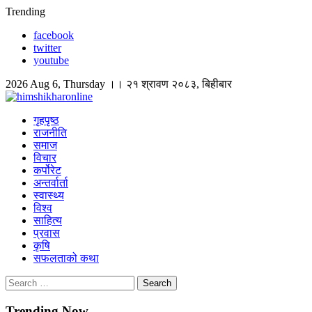
Skip
Trending
to
facebook
content
twitter
youtube
2026 Aug 6, Thursday ।। २१ श्रावण २०८३, बिहीबार
himshikharonline
Himshikhar Online
गृहपृष्ठ
राजनीति
समाज
विचार
कर्पोरेट
अन्तर्वार्ता
स्वास्थ्य
विश्व
साहित्य
प्रवास
कृषि
सफलताको कथा
Search
for:
Trending Now