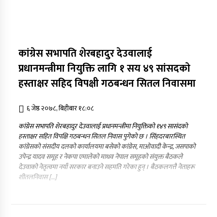
कांग्रेस सभापति शेरबहादुर देउवालाई
प्रधानमन्त्रीमा नियुक्ति लागि १ सय ४९ सांसदकाे
हस्ताक्षर सहिद विपक्षी गठबन्धन सितल निवासमा
६ जेष्ठ २०७८, बिहीबार १८:०८
कांग्रेस सभापति शेरबहादुर देउवालाई प्रधानमन्त्रीमा नियुक्तिको १४९ सासंदकाे
हस्ताक्षर सहित विपक्षि गठबन्धन सितल निवास पुगेकाे छ । सिंहदरबारस्थित
कांग्रेसको संसदीय दलको कार्यालयमा बसेको कांग्रेस, माओवादी केन्द्र, जसपाको
उपेन्द्र यादव समूह र नेकपा एमालेको माधव नेपाल समूहको संयुक्त बैठकले
देउवाको नेतृत्वमा नयाँ सरकार बनाउने सहमति गरेका हुन् । बैठकलगत्तै नेताहरू
शीतलनिवास […]