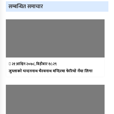
सम्बन्धित समाचार
२१ आश्विन २०७८, बिहीबार १८:२९
जुम्लाकाे चन्दननाथ भैरवनाथ मन्दिरमा फेरियाे नँया लिगा