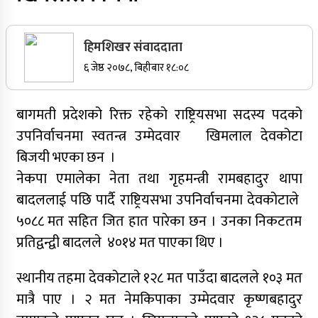
सर्वोच्चले खारेज गर्‍यो दानबहादुर बुढाको रिट,
पदमुक्तिको निर्णय कायम
हिमशिखर संवाददाता
६ जेष्ठ २०७८, बिहीबार १८:०८
बागमती प्रदेशको रिक्त रहेकाे राष्ट्रियसभा सदस्य पदको
नेपाली कांग्रेसका वरिष्ठ नेता गोपालमान श्रेष्ठको निधन
उपनिर्वाचनमा स्वतन्त्र उम्मेदवार खिमलाल देवकोटा
सुर्खेतमा जिप दुर्घटना,१५ जना घाइते
बिजयी भएका छन ।
जुम्लामा चरेससहित २१ वर्षीय युवक पक्राउ
नेकपा एमालेका नेता तथा गृहमन्त्री रामबहादुर थापा
बादललाई पछि पार्दै राष्ट्रियसभा उपनिर्वाचनमा देवकोटाले
जुम्लामा बेहोस अवस्थामा फेला परेका युवाको मृत्यु
५०८८ मत सहित जित हात पारेका छन । उनका निकटतम
कर्णालीमा कांग्रेसका चार मन्त्रीहरूले दिए राजीनामा
प्रतिद्वन्द्वी बादलले ४०१४ मत पाएका थिए ।
नृपध्वज निरौलाको इजलासले उक्त निर्णय खारेजको
स्थानीय तहमा देवकोटाले १२८ मत पाउँदा बादलले १०३ मत
आदेश गरेको हो ।
मात्रै पाए । २ मत नेमकिपाका उम्मेदवार कृष्णबहादुर
जुम्लामा महिलामाथि जबरजस्ती करणी प्रयासको