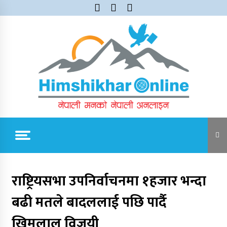
Skip
to
content
Himshikhar Online
Trending Now
राष्ट्रियसभा उपनिर्वाचनमा १हजार भन्दा
बढी मतले बादललाई पछि पार्दै
जुम्लाबाट सुर्खेत र नेपालगञ्जतर्फ लैजाँदै गरिएको १८०
कार्टुन स्याउ प्रहरीले नियन्त्रणमा
खिमलाल विजयी