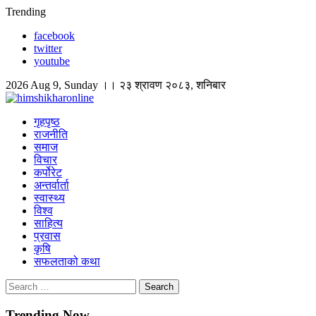
Skip
Trending
to
facebook
content
twitter
youtube
2026 Aug 9, Sunday ।। २३ श्रावण २०८३, शनिबार
himshikharonline
Himshikhar Online
गृहपृष्ठ
राजनीति
समाज
विचार
कर्पोरेट
अन्तर्वार्ता
स्वास्थ्य
विश्व
साहित्य
प्रवास
कृषि
सफलताको कथा
Search
for:
Trending Now