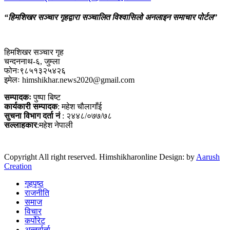
“हिमशिखर सञ्चार गृहद्वारा सञ्चालित विश्वासिलो अनलाइन समाचार पोर्टल”
हिमशिखर सञ्चार गृह
चन्दननाथ-६, जुम्ला
फोनः९८५१३२५४२६
इमेलः himshikhar.news2020@gmail.com
सम्पादकः
पुष्पा बिष्ट
कार्यकारी सम्पादक
: महेश चौलागाँई
सुचना विभाग दर्ता नं
: २४४८/०७७/७८
सल्लाहकार
:महेश नेपाली
Copyright All right reserved. Himshikharonline Design: by
Aarush
Creation
गृहपृष्ठ
राजनीति
समाज
विचार
कर्पोरेट
अन्तर्वार्ता