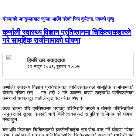
डाेल्पाकाे जगदुल्लाबाट जुम्ला आउँदै गरेकाे जिप दुर्घटना, एकको मृत्यु
कर्णाली स्वास्थ्य विज्ञान प्रतिष्ठानमा चिकित्सकहरुले
गरे सामूहिक राजीनामाकाे घोषणा
हिमशिखर संवाददाता
२२ भाद्र २०७९, बुधबार २०:०७
कर्णाली स्वास्थ्य विज्ञान प्रतिष्ठानका चिकित्सकहरुले सामूहिक राजीनामाको
घोषणा गरेका छन् । गत भदाै २ गते डाक्टर करण साहमाथि प्रतिष्ठानका
कर्मचारी धनबहादुर शाहीले कुटपिट गरेका थिए ।
उक्त घटना पछि प्रतिष्ठानम भयावह परिस्थिति भएकाे र याेस्ताे परिस्थितिले
आफुहरूकाे सुरक्षा नभएकाे भन्दै चिकित्सकहरूले सामुहिक राजिनामाकाे घाेषणा
गरेकाहुन ।
यसअघि मंगलबार चिकित्सकले इमर्जेन्सीबाहेक सबै सेवा बन्द गर्ने घोषणा गरेका
थिए । उनीहरुले पक्राउ पुर्जी फिर्तासहित चिकित्सकको सुरक्षाको ग्यारेन्टी गर्न