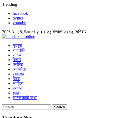
Skip
Trending
to
facebook
content
twitter
youtube
2026 Aug 8, Saturday ।। २३ श्रावण २०८३, शनिबार
himshikharonline
Himshikhar Online
गृहपृष्ठ
राजनीति
समाज
विचार
कर्पोरेट
अन्तर्वार्ता
स्वास्थ्य
विश्व
साहित्य
प्रवास
कृषि
सफलताको कथा
Search
for:
Trending Now