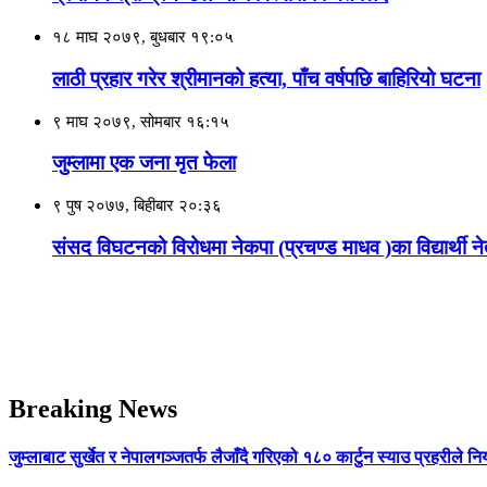
१८ माघ २०७९, बुधबार १९:०५
लाठी प्रहार गरेर श्रीमानको हत्या, पाँच वर्षपछि बाहिरियो घटना
९ माघ २०७९, सोमबार १६:१५
जुम्लामा एक जना मृत फेला
९ पुष २०७७, बिहीबार २०:३६
संसद विघटनको विरोधमा नेकपा (प्रचण्ड माधव )का विद्यार्थी नेता
Breaking News
जुम्लाबाट सुर्खेत र नेपालगञ्जतर्फ लैजाँदै गरिएको १८० कार्टुन स्याउ प्रहरीले नि