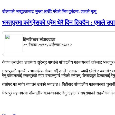
डाेल्पाकाे जगदुल्लाबाट जुम्ला आउँदै गरेकाे जिप दुर्घटना, एकको मृत्यु
भरतपुरमा कांग्रेसको प्रेम धेरै दिन टिक्दैन : एमाले उपाध्
हिमशिखर संवाददाता
२५ बैशाख २०७९, आईतवार १८:१२
नेकपा एमालेका उपाध्यक्ष सुरेन्द्र पाण्डेले पाँचदलीय गठबन्धनको तर्फबाट भरतपु
भरतपुरको चुनावी सभालाई सम्बोधन गर्दै उनले गठबन्धन ज्यादै छोटो र कमजोर भएक
रेनु दाहाललाई भरतपुरको मेयर बनाउनुपर्छ भनेको भनेछन्, शेरबहादुर देउवालाई रेन
तर्साएर मत मागेर नपाउने उनको भनाइ छ। बिहीबार पाँचदलीय गठबन्धनको चुनावी सभ
भरतपुर महानगरमा पाँचदलीय गठबन्धनबाट रेनु दाहाल र राप्रापाको सहयोगमा एमा