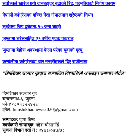
सर्वोच्चले खारेज गर्‍यो दानबहादुर बुढाको रिट, पदमुक्तिको निर्णय कायम
नेपाली कांग्रेसका वरिष्ठ नेता गोपालमान श्रेष्ठको निधन
सुर्खेतमा जिप दुर्घटना,१५ जना घाइते
जुम्लामा चरेससहित २१ वर्षीय युवक पक्राउ
जुम्लामा बेहोस अवस्थामा फेला परेका युवाको मृत्यु
कर्णालीमा कांग्रेसका चार मन्त्रीहरूले दिए राजीनामा
“हिमशिखर सञ्चार गृहद्वारा सञ्चालित विश्वासिलो अनलाइन समाचार पोर्टल”
हिमशिखर सञ्चार गृह
चन्दननाथ-६, जुम्ला
फोनः९८५१३२५४२६
इमेलः himshikhar.news2020@gmail.com
सम्पादकः
पुष्पा बिष्ट
कार्यकारी सम्पादक
: महेश चौलागाँई
सुचना विभाग दर्ता नं
: २४४८/०७७/७८