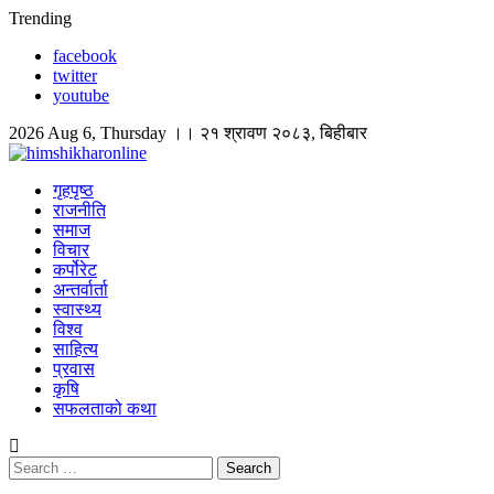
Skip
Trending
to
facebook
content
twitter
youtube
2026 Aug 6, Thursday ।। २१ श्रावण २०८३, बिहीबार
himshikharonline
Himshikhar Online
गृहपृष्ठ
राजनीति
समाज
विचार
कर्पोरेट
अन्तर्वार्ता
स्वास्थ्य
विश्व
साहित्य
प्रवास
कृषि
सफलताको कथा
Search
for: