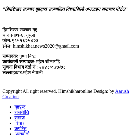
“हिमशिखर सञ्चार गृहद्वारा सञ्चालित विश्वासिलो अनलाइन समाचार पोर्टल”
हिमशिखर सञ्चार गृह
चन्दननाथ-६, जुम्ला
फोनः९८५१३२५४२६
इमेलः himshikhar.news2020@gmail.com
सम्पादकः
पुष्पा बिष्ट
कार्यकारी सम्पादक
: महेश चौलागाँई
सुचना विभाग दर्ता नं
: २४४८/०७७/७८
सल्लाहकार
:महेश नेपाली
Copyright All right reserved. Himshikharonline Design: by
Aarush
Creation
गृहपृष्ठ
राजनीति
समाज
विचार
कर्पोरेट
अन्तर्वार्ता