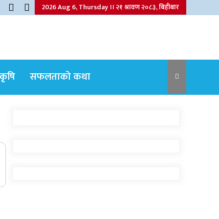
2026 Aug 6, Thursday ।। २१ श्रावण २०८३, बिहीबार
कृषि
सफलताको कथा
नेपाली कांग्रेसका वरिष्ठ नेता गोपालमान श्रेष्ठको
निधन
जुम्लामा बेहोस अवस्थामा फेला परेका युवाको
मृत्यु
जुम्लामा महिलामाथि जबरजस्ती करणी प्रयासको
आरोपमा एक पक्राउ