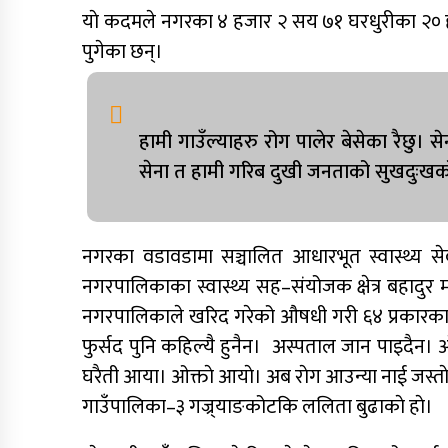
याे कदमले नगरका ४ हजार २ सय ७१ घरधुरीका २० ह
पुगेका छन्।
हामी गाउँल्याहरु रोग पालेर बेसेका रैछु।
सेना त हामी गरिब दुखी जनताको सुखदुःखक
नगरका वडावडामा सञ्चालित आधारभूत स्वास्थ्य सेवा
नगरपालिकाका स्वास्थ्य सह–संयोजक क्षेत्र बहादुर 
नगरपालिकाले खरिद गरेको औषधी गरी ६४ प्रकारका औष
फुर्सद पुनि कहिल्यै हुनैन। अस्पताल जान पाइदैन। ओ
घरैती आया। ओक्ताे आयाे। अब राेग आउन्या नाई जस्ताे ला
गाउँपालिका–३ गज्र्याङकोटकि ललिता बुढाकाे हाे।