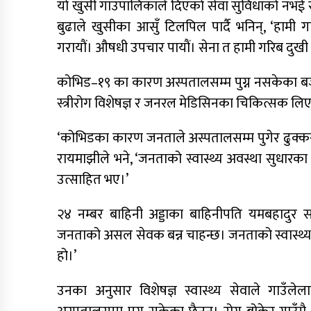
याे खुसी गाउँपालिकाले दिएकाे सेवा सुविधाको नभई 
बुढाले खुसीका आसुँ टिलपिल पार्दै भनिन्, ‘हामी 
गरायाैं। औषधी उपचार पायाैं। सेना त हामी गरिब दु
कोभिड–१९ का कारण अस्पतालसम्म पुग्न नसकेका बजार
स्त्रीरोग विशेषज्ञ र जनरल मेडिसिनका चिकित्सक लिएर
‘कोभिडका कारण जनताले अस्पतालसम्म पुगेर ढुक्क
रायमाझीले भने, ‘जनताको स्वास्थ्य अवस्था सुधारका
उत्साहित भए।’
२४ नम्बर बाहिनी अड्डाका बाहिनीपति यमबहादुर स
जनताको असल सेवक बन्न चाहन्छ। जनताको स्वास्थ्य
हो।’
उनका अनुसार विशेषज्ञ स्वास्थ्य सेवाले गाउँ