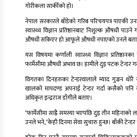
गाेरीकला सार्कीकाे हाे।
नेपाल सरकारले बाँडेकाे गरिब परिचयपत्र पाएकी उन
स्वास्थ्य विज्ञान प्रतिष्ठानबाट निशुल्क औषधी पा
औषधी सकिएर हाे आफूले औषधी नपाएकाे उनले बता
यस विषयमा कर्णाली स्वास्थ्य विज्ञान प्रतिष्ठानका
फार्मेसीमा औषधी अभाव छ। हामीले दुइ पटक टेन्डर गर
विगतका दिनहरुका टेन्डरवालाले म्याद गुज्रन थाेर
खालकाे मापदण्ड अपनाई टेन्डर गर्दा कसैकाे पनि
अधिकृत इन्द्रराज डाँगीले बताए।
‘फार्मेसीमा साह्रै समस्या भएपछि दुइ तीन महिनाकाे ला
उनले भने, ‘केही दिनमा सेवा सुचारु हुन्छ। बाँकी टेन्डर 