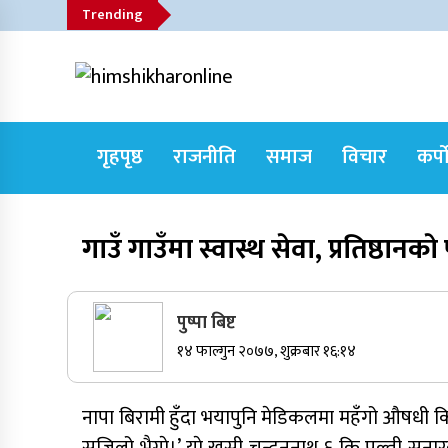
Skip
Trending
to
content
himshikharonline
Himshikhar Online
गृहपृष्ठ
राजनीति
समाज
विचार
कर्प
Trending Now
गाउँ गाउँमा स्वास्थ सेवा, प्रतिष्ठान
जुम्लाबाट सुर्खेत र नेपालगञ्जतर्फ लैजाँदै गरिएको
१८० कार्टुन स्याउ प्रहरीले नियन्त्रणमा
पुष्पा बिष्ट
१४ फाल्गुन २०७७, शुक्रबार १६:१४
सुर्खेतमा जिप दुर्घटना,१५ जना घाइते
नापा बिरामी हुँदा भयापुनि मेडिकलमा महँगो औषधी किन्
कर्णालीमा कांग्रेसका चार मन्त्रीहरूले दिए
राजीनामा