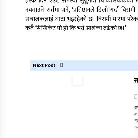
हरेक दिन एउटै समस्या सुन्नुपर्दा चिकित्सकककाे 
नबताउने सर्तमा भने, ‘प्रतिष्ठानले ढिलाे गर्दा बिरा
संचालकलाई घाटा भइरहेकाे छ। बिरामी मारमा परेका छन्
कतै सिन्डिकेट पाे हाे कि भन्ने आशंका बढेकाे छ।’
Next Post
स
का
बत
गु
सर