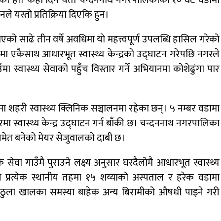
नारकाे हाे। केही दिन यता चन्दननाथ नगरपालिकाका १० वटै वडामा
ले यस्ताे प्रतिक्रिया दिएकि हुन।
डाेल्पाकाे जगदुल्लाबाट जुम्ला आउँदै गरेकाे जिप
दुर्घटना, एकको मृत्यु
साढे तीन वर्षे अवधिमा याे महत्त्वपूर्ण उपलब्धि हासिल गरेकाे
ामा एकैसाथ आधारभूत स्वास्थ्य केन्द्रको उद्घाटन गरेपछि नगरले
ँमा स्वास्थ्य सेवाको पहुँच विस्तार गर्ने अभियानमा काेशेढुंगा पार
मा शहरी स्वास्थ्य क्लिनिक सञ्चालनमा रहेका छन्। ५ नम्बर वडामा
म्बरमा स्वास्थ्य केन्द्र उद्घाटन गर्न बाँकी छ। चन्दननाथ नगरपालिका
 समेत बनेको मेयर सेजुवालको दाबी छ।
ेवा गाउँमै पुराउने लक्ष्य अनुसार घरदैलोमै आधारभूत स्वास्थ्य
रले प्रत्येक स्थानीय तहमा १५ शय्याको अस्पताल र हरेक वडामा
 छ। ठुला खालका समस्या बाहेक अन्य बिरामीको औषधी पाइने गरी