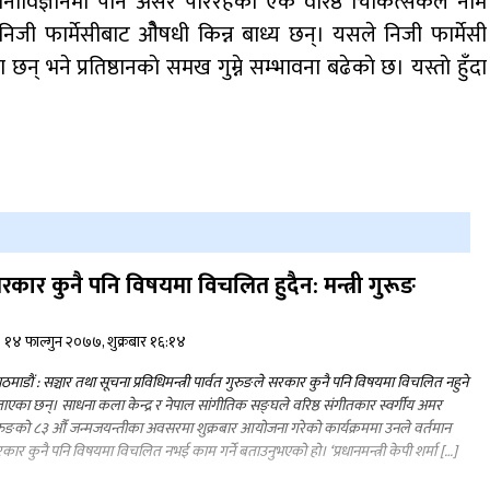
मनाेविज्ञानमा पनि असर परिरहेकाे एक वरिष्ठ चिकित्सकले नाम
मी निजी फार्मेसीबाट ओैषधी किन्न बाध्य छन्। यसले निजी फार्मेसी
 भने प्रतिष्ठानकाे समख गुम्ने सम्भावना बढेकाे छ। यस्ताे हुँदा
रकार कुनै पनि विषयमा विचलित हुदैन: मन्त्री गुरूङ
१४ फाल्गुन २०७७, शुक्रबार १६:१४
ठमाडाैं : सञ्चार तथा सूचना प्रविधिमन्त्री पार्वत गुरुङले सरकार कुनै पनि विषयमा विचलित नहुने
ाएका छन्। साधना कला केन्द्र र नेपाल सांगीतिक सङ्घले वरिष्ठ संगीतकार स्वर्गीय अमर
रुङको ८३ औँ जन्मजयन्तीका अवसरमा शुक्रबार आयोजना गरेको कार्यक्रममा उनले वर्तमान
कार कुनै पनि विषयमा विचलित नभई काम गर्ने बताउनुभएको हो। ‘प्रधानमन्त्री केपी शर्मा […]