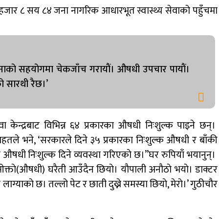
जार ८ सय ८४ जना नागरिक आधारभूत स्वास्थ्य सेवाको पहुँचमा
 सेनाको सहयोगमा चेकजाँच गरायाैं। औषधी उपचार पायाैं।
ो सारथी रैछ।’
 केन्द्रबाट विभिन्न ६४ प्रकारका औषधी निःशुल्क पाइने छन्।
महतले भने, ‘सरकारले दिने ३५ प्रकारका निःशुल्क औषधी र बाँकी
धी निःशुल्क दिने व्यवस्था गरिएकाे छ।”घर रुपियाँ भयानुन्।
क्ताे(औषधी) घरैती आउँदैन छियाे। याैपाली अनाैठाे भयाे। डाक्टर
ग्याकाे छ। तल्लो पेट र छाती दुख्ने समस्या छियाे, मेराे।’ गुठीचौर