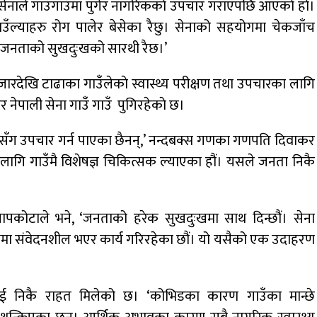
सेनाले गाउँगाउँमा पुगेर नागरिककाे उपचार गराएपछि आएकाे हाे।
गाउँल्याहरु रोग पालेर बेसेका रैछु। सेनाको सहयोगमा चेकजाँच
खी जनताको सुखदुःखको सारथी रैछ।’
देखि टाढाका गाउँलेकाे स्वास्थ्य परीक्षण तथा उपचारका लागि
 नेपाली सेना गाउँ गाउँ पुगिरहेकाे छ।
सँग उपचार गर्न पाएका छैनन्,’ नन्दबक्स गणका गणपति दिवाकर
 लागि गाउँमै विशेषज्ञ चिकित्सक ल्याएका हौं। यसले जनता निकै
ापकोटाले भने, ‘जनताको हरेक सुखदुःखमा साथ दिन्छौं। सेना
मा संवेदनशील भएर कार्य गरिरहेका छौं। यो यसैको एक उदाहरण
लेलाई निकै राहत मिलेको छ। ‘कोभिडका कारण गाउँका मान्छे