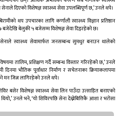
मै थन्किएका छन्। आर्थिक अभावका कारण सबै नागरिक स्वास्थ्य
सेनाले दिएको विशेषज्ञ स्वास्थ्य सेवा उपलब्धिपूर्ण छ,’ उनले थपे।
िरामीकाे थप उपचारका लागि कर्णाली स्वास्थ्य विज्ञान प्रतिष्ठान
 ७ बजेदेखि बेलुकी ५ बजेसम्म विशेषज्ञ सेवा दिइरहेको छ।
 सेनाले स्वास्थ्य सेवामार्फत जनसम्बन्ध सुमधुर बनाउन थालेको
ा तालिम, प्रशिक्षण गर्दै सम्बन्ध विस्तार गरिरहेको छ,’ उनले
ी दिनमा भौतिक पूर्वाधार निर्माण र सचेतनाका क्रियाकलापमा
ाको मन जित्न लागिरहेको उनले थपे।
य शिविर बसेर विशेषज्ञ स्वास्थ्य सेवा लिन पाउँदा उत्साहित बनाएको
्था थियो,’ उनले भने, ‘यो शिविरपछि सेना देख्नेबित्तिकै आशा र भरोसा