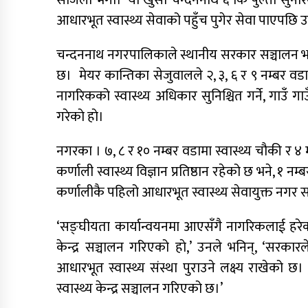
सजिलो भैगाे।’ याे खुसी चन्दननाथ ६ कि पुल्ती सु
आधारभूत स्वास्थ्य सेवाको पहुँच पुगेर सेवा पाएपछि उन
नेपाली कांग्रेस जुम्लाका कोषाध्यक्ष पाण्डेको
निधन
चन्दननाथ नगरपालिकाले स्थानीय सरकार सञ्चालन भएको 
छ। मेयर कान्तिका सेजुवालले २, ३, ६ र ९ नम्बर वड
नागरिकको स्वास्थ्य अधिकार सुनिश्चित गर्ने, गाउँ गाउ
गरेकाे हाे।
नगरका । ७, ८ र १० नम्बर वडामा स्वास्थ्य चौकी र ४ 
कर्णाली स्वास्थ्य विज्ञान प्रतिष्ठान रहेको छ भने, १ न
कर्णालीकै पहिलो आधारभूत स्वास्थ्य सेवायुक्त नगर
‘सङ्घीयता कार्यान्वयनमा आएसँगै नागरिकलाई हरेक स
केन्द्र सञ्चालन गरिएको हाे,’ उनले भनिन्, ‘सरका
आधारभूत स्वास्थ्य संस्था पुराउने लक्ष्य राखेको
स्वास्थ्य केन्द्र सञ्चालन गरिएको छ।’