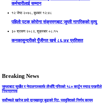
कर्मचारीलाई सम्मान
१२ जेष्ठ २०७८, बुधबार १२:४८
पहिलाे पटक काेराेना संक्रमणबाट जुम्ली नागरिकको मृत्युु
३० श्रावण २०८२, शुक्रबार ०८:१५
कनकासुन्दरीको पुँजीगत खर्च ८६.७४ प्रतिशत
Breaking News
जुम्लाबाट सुर्खेत र नेपालगञ्जतर्फ लैजाँदै गरिएको १८० कार्टुन स्याउ प्रहरीले
नियन्त्रणमा
सर्वोच्चले खारेज गर्‍यो दानबहादुर बुढाको रिट, पदमुक्तिको निर्णय कायम