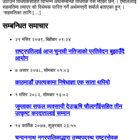
उठाउने विधेयकसहित विभिन्न अर्थसम्बन्धी विधेयक पेस भएका छन् । एमालेलाई
सहमतिमा ल्याएर सो विधेयक पारित गर्ने अर्थमन्त्री शर्माले बताएका हुन् ।
‘सहमतिका लागि […]
सम्बन्धित समाचार
२९ मंसिर २०७९, बिहीबार ०९:२४
राष्ट्रपतिलाई आज चुनावी नतिजाको प्रतिवेदन बुझाउँदै
आयोग
७ असार २०७८, सोमबार ०१:०३
काठमाडौं उपत्यकामा निषेधाज्ञा एक साता थपियो
१ मंसिर २०८२, सोमबार १३:०२
जुम्लाका सफल व्यवसायी देउऋषि चौलागाँईसहित तीन
उत्कृष्ट करदातालाई सम्मान
१४ कार्तिक २०७७, शुक्रबार २३:५५
चन्दननाथ नगरपालिकाद्धारा उच्चपदस्थ राष्ट्रसेवक