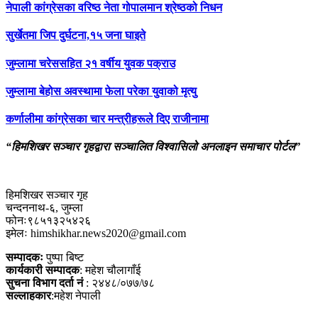
नेपाली कांग्रेसका वरिष्ठ नेता गोपालमान श्रेष्ठको निधन
सुर्खेतमा जिप दुर्घटना,१५ जना घाइते
जुम्लामा चरेससहित २१ वर्षीय युवक पक्राउ
जुम्लामा बेहोस अवस्थामा फेला परेका युवाको मृत्यु
कर्णालीमा कांग्रेसका चार मन्त्रीहरूले दिए राजीनामा
“हिमशिखर सञ्चार गृहद्वारा सञ्चालित विश्वासिलो अनलाइन समाचार पोर्टल”
हिमशिखर सञ्चार गृह
चन्दननाथ-६, जुम्ला
फोनः९८५१३२५४२६
इमेलः himshikhar.news2020@gmail.com
सम्पादकः
पुष्पा बिष्ट
कार्यकारी सम्पादक
: महेश चौलागाँई
सुचना विभाग दर्ता नं
: २४४८/०७७/७८
सल्लाहकार
:महेश नेपाली