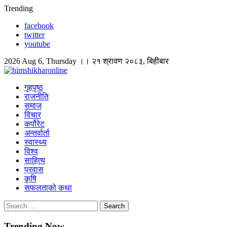
Skip
Trending
to
facebook
content
twitter
youtube
2026 Aug 6, Thursday ।। २१ श्रावण २०८३, बिहीबार
himshikharonline
Himshikhar Online
गृहपृष्ठ
राजनीति
समाज
विचार
कर्पोरेट
अन्तर्वार्ता
स्वास्थ्य
विश्व
साहित्य
प्रवास
कृषि
सफलताको कथा
Search
for:
Trending Now