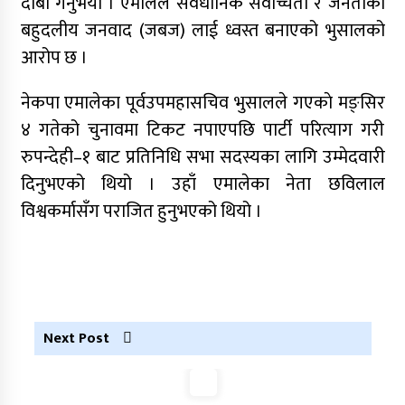
दाबी गर्नुभयो । एमालेले संवैधानिक सर्वोच्चता र जनताको
कर्णालीमा कांग्रेसका चार मन्त्रीहरूले दिए राजीनामा
बहुदलीय जनवाद (जबज) लाई ध्वस्त बनाएको भुसालको
आरोप छ ।
नृपध्वज निरौलाको इजलासले उक्त निर्णय खारेजको
नेकपा एमालेका पूर्वउपमहासचिव भुसालले गएकाे मङ्सिर
आदेश गरेको हो ।
४ गतेको चुनावमा टिकट नपाएपछि पार्टी परित्याग गरी
जुम्लामा महिलामाथि जबरजस्ती करणी प्रयासको
रुपन्देही–१ बाट प्रतिनिधि सभा सदस्यका लागि उम्मेदवारी
आरोपमा एक पक्राउ
दिनुभएको थियो । उहाँ एमालेका नेता छविलाल
नेपाली कांग्रेस जुम्लाका कोषाध्यक्ष पाण्डेको निधन
विश्वकर्मासँग पराजित हुनुभएको थियो ।
डाेल्पाकाे जगदुल्लाबाट जुम्ला आउँदै गरेकाे जिप
दुर्घटना, एकको मृत्यु
डाेल्पाकाे जगदुल्लाबाट जुम्ला आउँदै गरेकाे जिप
दुर्घटना, एकको मृत्यु
Next Post