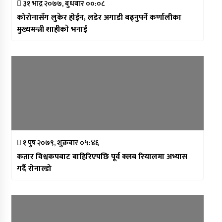
३१ भाद्र २०७७, बुधबार ००:०८
कोरोनासँग लुकेर होईन, लडेर अगाडी बढ्नुपर्ने कर्णालीका
मुख्यमन्त्री शाहीकाे भनाई
१ पुष २०७९, शुक्रबार ०५:४६
कतार विश्वकपबाट बाहिरिएपछि पूर्व क्लब रियालमा अभ्यास
गर्दै रोनाल्डो