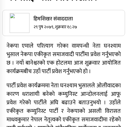
सर्वोच्चले खारेज गर्‍यो दानबहादुर बुढाको रिट,
पदमुक्तिको निर्णय कायम
हिमशिखर संवाददाता
२९ पुष २०७९, शुक्रबार १८:२७
नेपाली कांग्रेसका वरिष्ठ नेता गोपालमान श्रेष्ठको निधन
नेकपा एमाले परित्याग गरेका वामपन्थी नेता घनश्याम
भुसाल नेकपा एकीकृत समाजवादी पार्टीमा प्रवेश गर्नुभएको
सुर्खेतमा जिप दुर्घटना,१५ जना घाइते
छ । नयाँ बानेश्वरको एक होटलमा आज शुक्रवार आयोजित
कार्यक्रमबीच उहाँ पार्टी प्रवेश गर्नुभएको हो ।
जुम्लामा चरेससहित २१ वर्षीय युवक पक्राउ
पार्टी प्रवेश कार्यक्रममा नेता घनश्याम भुसालले ओलीवादका
कारण धराशायी बनेको कम्युनिस्ट आन्दोलनलाई आफू
प्रवेश गरेको पार्टीले अघि बढाउने बताउनुभयो । उहाँले
जुम्लामा बेहोस अवस्थामा फेला परेका युवाको मृत्यु
एकीकृत कम्युनिस्ट पार्टी र नेकपाको असली विरासत
माधवकुमार नेपाल नेतृत्वको एकीकृत समाजवादीमा रहेको