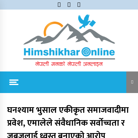
Skip
to
content
Himshikhar Online
Trending Now
घनश्याम भुसाल एकीकृत समाजवादीमा
प्रवेश, एमालेले संवैधानिक सर्वोच्चता र
जुम्लाबाट सुर्खेत र नेपालगञ्जतर्फ लैजाँदै गरिएको १८०
कार्टुन स्याउ प्रहरीले नियन्त्रणमा
जबजलाई ध्वस्त बनाएको आरोप