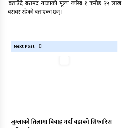
आरोपमा एक पक्राउ
बताउँदै बरामद गाजाको मूल्य करिब १ करोड २५ लाख
बराबर रहेको बताएका छन्।
नेपाली कांग्रेस जुम्लाका कोषाध्यक्ष पाण्डेको निधन
डाेल्पाकाे जगदुल्लाबाट जुम्ला आउँदै गरेकाे जिप
दुर्घटना, एकको मृत्यु
डाेल्पाकाे जगदुल्लाबाट जुम्ला आउँदै गरेकाे जिप
Next Post
दुर्घटना, एकको मृत्यु
जुम्लाको तिलामा विवाह गर्दा वडाको सिफारिस