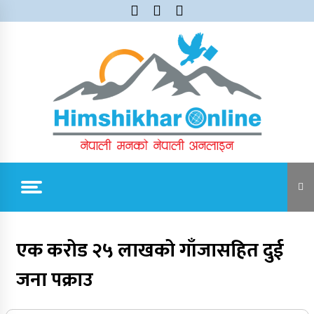
Skip
to
content
Himshikhar Online
Trending Now
एक करोड २५ लाखको गाँजासहित दुई
जना पक्राउ
जुम्लाबाट सुर्खेत र नेपालगञ्जतर्फ लैजाँदै गरिएको १८०
कार्टुन स्याउ प्रहरीले नियन्त्रणमा