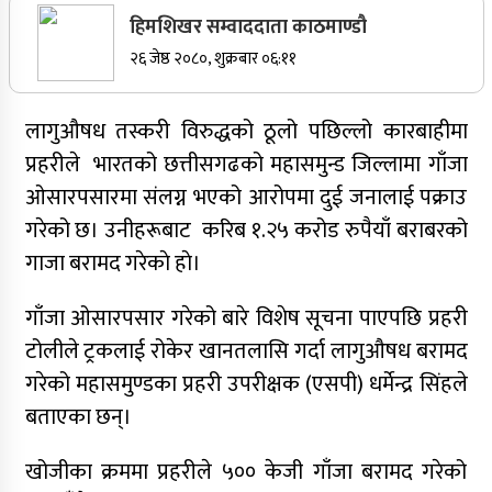
हिमशिखर सम्वाददाता काठमाण्डौ
सर्वोच्चले खारेज गर्‍यो दानबहादुर बुढाको रिट,
२६ जेष्ठ २०८०, शुक्रबार ०६:११
पदमुक्तिको निर्णय कायम
लागुऔषध तस्करी विरुद्धको ठूलो पछिल्लो कारबाहीमा
प्रहरीले भारतको छत्तीसगढको महासमुन्ड जिल्लामा गाँजा
नेपाली कांग्रेसका वरिष्ठ नेता गोपालमान श्रेष्ठको निधन
ओसारपसारमा संलग्न भएको आरोपमा दुई जनालाई पक्राउ
सुर्खेतमा जिप दुर्घटना,१५ जना घाइते
गरेको छ। उनीहरूबाट करिब १.२५ करोड रुपैयाँ बराबरको
गाजा बरामद गरेकाे हाे।
जुम्लामा चरेससहित २१ वर्षीय युवक पक्राउ
गाँजा ओसारपसार गरेको बारे विशेष सूचना पाएपछि प्रहरी
जुम्लामा बेहोस अवस्थामा फेला परेका युवाको मृत्यु
टोलीले ट्रकलाई रोकेर खानतलासि गर्दा लागुऔषध बरामद
कर्णालीमा कांग्रेसका चार मन्त्रीहरूले दिए राजीनामा
गरेको महासमुण्डका प्रहरी उपरीक्षक (एसपी) धर्मेन्द्र सिंहले
नृपध्वज निरौलाको इजलासले उक्त निर्णय खारेजको
बताएका छन्।
आदेश गरेको हो ।
खोजीका क्रममा प्रहरीले ५०० केजी गाँजा बरामद गरेको
जुम्लामा महिलामाथि जबरजस्ती करणी प्रयासको