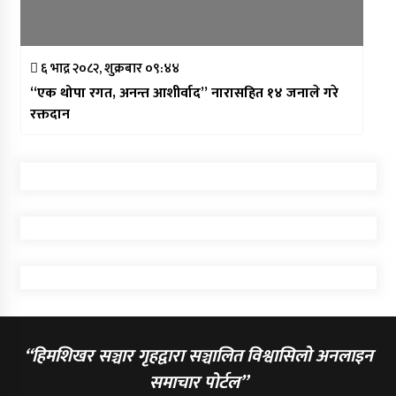
६ भाद्र २०८२, शुक्रबार ०९:४४
“एक थोपा रगत, अनन्त आशीर्वाद” नारासहित १४ जनाले गरे
रक्तदान
“हिमशिखर सञ्चार गृहद्वारा सञ्चालित विश्वासिलो अनलाइन
समाचार पोर्टल”