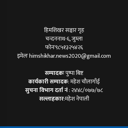
हिमशिखर सञ्चार गृह
चन्दननाथ-६, जुम्ला
फोनः९८५१३२५४२६
इमेलः himshikhar.news2020@gmail.com
सम्पादकः
पुष्पा बिष्ट
कार्यकारी सम्पादक
: महेश चौलागाँई
सुचना विभाग दर्ता नं
: २४४८/०७७/७८
सल्लाहकार
:महेश नेपाली