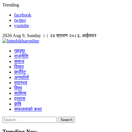
Skip
Trending
to
facebook
content
twitter
youtube
2026 Aug 9, Sunday ।। २४ श्रावण २०८३, आईतवार
himshikharonline
Himshikhar Online
गृहपृष्ठ
राजनीति
समाज
विचार
कर्पोरेट
अन्तर्वार्ता
स्वास्थ्य
विश्व
साहित्य
प्रवास
कृषि
सफलताको कथा
Search
for:
Trending Now