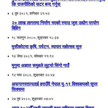
कि राजनीतिकाे सटर बन्द गर्नुस्
६ पुष २०८१, शनिबार २१:५२
२० लाख लागतमा निर्माण भएको स्याउ जुस उद्योग प्रयाेग
बिहिन
१८ फाल्गुन २०८०, शुक्रबार १८:३४
मुसीकोटमा कृषि, पर्यटन, व्यापार महोत्सव सुरु
१४ जेष्ठ २०८१, सोमबार ११:१२
मुगुमा अज्ञात समुहले लुट्यो सिंगो गाउँ
१२ माघ २०८०, शुक्रबार २०:५४
अफगानस्तानलाई हराउँदै नेपाल यु-१९ विश्वकपकाे सुपर
सिक्समा
२७ पुष २०८०, शुक्रबार ०७:०५