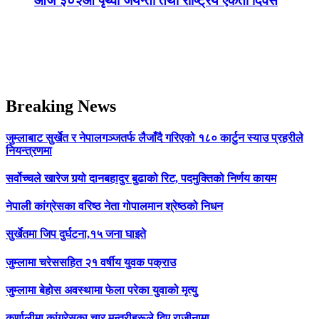
आज ३०२औँ पृथ्वी जयन्ती तथा राष्ट्रिय एकता दिवस
Breaking News
जुम्लाबाट सुर्खेत र नेपालगञ्जतर्फ लैजाँदै गरिएको १८० कार्टुन स्याउ प्रहरीले
नियन्त्रणमा
सर्वोच्चले खारेज गर्‍यो दानबहादुर बुढाको रिट, पदमुक्तिको निर्णय कायम
नेपाली कांग्रेसका वरिष्ठ नेता गोपालमान श्रेष्ठको निधन
सुर्खेतमा जिप दुर्घटना,१५ जना घाइते
जुम्लामा चरेससहित २१ वर्षीय युवक पक्राउ
जुम्लामा बेहोस अवस्थामा फेला परेका युवाको मृत्यु
कर्णालीमा कांग्रेसका चार मन्त्रीहरूले दिए राजीनामा