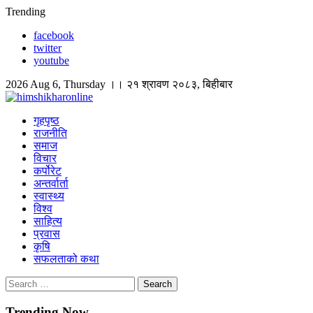
Skip
Trending
to
facebook
content
twitter
youtube
2026 Aug 6, Thursday ।। २१ श्रावण २०८३, बिहीबार
himshikharonline
Himshikhar Online
गृहपृष्ठ
राजनीति
समाज
विचार
कर्पोरेट
अन्तर्वार्ता
स्वास्थ्य
विश्व
साहित्य
प्रवास
कृषि
सफलताको कथा
Search
for:
Trending Now