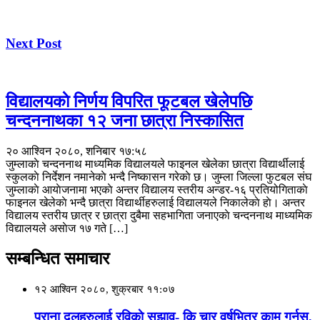
Next Post
विद्यालयकाे निर्णय विपरित फूटबल खेलेपछि
चन्दननाथका १२ जना छात्रा निस्कासित
२० आश्विन २०८०, शनिबार १७:५८
जुम्लाकाे चन्दननाथ माध्यमिक विद्यालयले फाइनल खेलेका छात्रा विद्यार्थीलाई
स्कुलकाे निर्देशन नमानेकाे भन्दै निष्कासन गरेकाे छ। जुम्ला जिल्ला फुटबल संघ
जुम्लाकाे आयाेजनामा भएकाे अन्तर विद्यालय स्तरीय अन्डर-१६ प्रतियोगिताकाे
फाइनल खेलेकाे भन्दै छात्रा विद्यार्थीहरुलाई विद्यालयले निकालेकाे हाे। अन्तर
विद्यालय स्तरीय छात्र र छात्रा दुबैमा सहभागिता जनाएकाे चन्दननाथ माध्यमिक
विद्यालयले असाेज १७ गते […]
सम्बन्धित समाचार
१२ आश्विन २०८०, शुक्रबार ११:०७
पुराना दलहरुलाई रविकाे सुझाव- कि चार वर्षभित्र काम गर्नुस्,