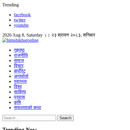
Skip
Trending
to
facebook
content
twitter
youtube
2026 Aug 8, Saturday ।। २३ श्रावण २०८३, शनिबार
himshikharonline
Himshikhar Online
गृहपृष्ठ
राजनीति
समाज
विचार
कर्पोरेट
अन्तर्वार्ता
स्वास्थ्य
विश्व
साहित्य
प्रवास
कृषि
सफलताको कथा
Search
for:
Trending Now