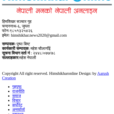
हिमशिखर सञ्चार गृह
चन्दननाथ-६, जुम्ला
फोनः९८५१३२५४२६
इमेलः himshikhar.news2020@gmail.com
सम्पादकः
पुष्पा बिष्ट
कार्यकारी सम्पादक
: महेश चौलागाँई
सुचना विभाग दर्ता नं
: २४४८/०७७/७८
सल्लाहकार
:महेश नेपाली
Copyright All right reserved. Himshikharonline Design: by
Aarush
Creation
गृहपृष्ठ
राजनीति
समाज
विचार
कर्पोरेट
अन्तर्वार्ता