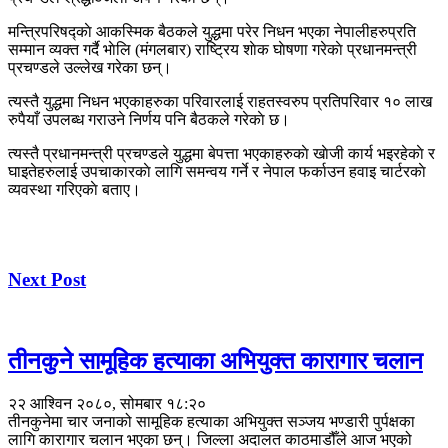
मन्त्रिपरिषद्काे आकस्मिक बैठकले युद्धमा परेर निधन भएका नेपालीहरुप्रति
सम्मान व्यक्त गर्दै भाेलि (मंगलबार) राष्ट्रिय शाेक घाेषणा गरेकाे प्रधानमन्त्री
प्रचण्डले उल्लेख गरेका छन्।
त्यस्तै युद्धमा निधन भएकाहरुका परिवारलाई राहतस्वरुप प्रतिपरिवार १० लाख
रुपैयाँ उपलब्ध गराउने निर्णय पनि बैठकले गरेकाे छ।
त्यस्तै प्रधानमन्त्री प्रचण्डले युद्धमा बेपत्ता भएकाहरुकाे खाेजी कार्य भइरहेकाे र
घाइतेहरुलाई उपचाकारकाे लागि समन्वय गर्ने र नेपाल फर्काउन हवाइ चार्टरकाे
व्यवस्था गरिएकाे बताए।
Next Post
तीनकुने सामूहिक हत्याका अभियुक्त कारागार चलान
२२ आश्विन २०८०, सोमबार १८:२०
तीनकुनेमा चार जनाको सामूहिक हत्याका अभियुक्त सञ्जय भण्डारी पुर्पक्षका
लागि कारागार चलान भएका छन्। जिल्ला अदालत काठमाडौँले आज भएको