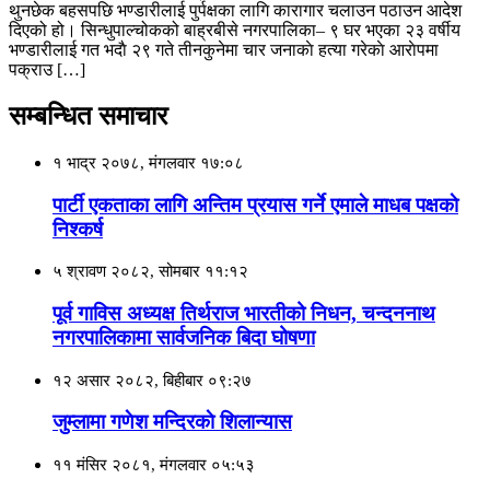
थुनछेक बहसपछि भण्डारीलाई पुर्पक्षका लागि कारागार चलाउन पठाउन आदेश
दिएको हो। सिन्धुपाल्चोकको बाह्रबीसे नगरपालिका– ९ घर भएका २३ वर्षीय
भण्डारीलाई गत भदाै २९ गते तीनकुनेमा चार जनाकाे हत्या गरेकाे आराेपमा
पक्राउ […]
सम्बन्धित समाचार
१ भाद्र २०७८, मंगलवार १७:०८
पार्टी एकताका लागि अन्तिम प्रयास गर्ने एमाले माधब पक्षकाे
निश्कर्ष
५ श्रावण २०८२, सोमबार ११:१२
पूर्व गाविस अध्यक्ष तिर्थराज भारतीको निधन, चन्दननाथ
नगरपालिकामा सार्वजनिक बिदा घोषणा
१२ असार २०८२, बिहीबार ०९:२७
जुम्लामा गणेश मन्दिरकाे शिलान्यास
११ मंसिर २०८१, मंगलवार ०५:५३