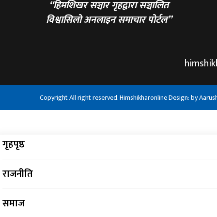
“हिमशिखर सञ्चार गृहद्वारा सञ्चालित
विश्वासिलो अनलाइन समाचार पोर्टल”
himshi
Copyright All right reserved. Himshikharonline Design: by
Aarus
गृहपृष्ठ
राजनीति
समाज