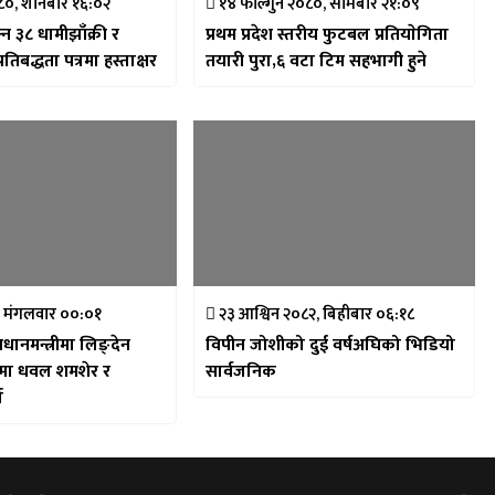
०, शनिबार १६:०२
१४ फाल्गुन २०८०, सोमबार २१:०९
न ३८ धामीझाँक्री र
प्रथम प्रदेश स्तरीय फुटबल प्रतियाेगिता
्रतिबद्धता पत्रमा हस्ताक्षर
तयारी पुरा,६ वटा टिम सहभागी हुने
 मंगलवार ००:०१
२३ आश्विन २०८२, बिहीबार ०६:१८
प्रधानमन्त्रीमा लिङ्देन
विपीन जोशीको दुई वर्षअघिको भिडियो
रुमा धवल शमशेर र
सार्वजनिक
ा