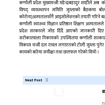
कर्णाली प्रदेश मुख्यमन्त्री महेन्द्रबहादुर शाहीले 
नेपाली कांग्रेस जुम्लाका कोषाध्यक्ष पाण्डेको
विपद् व्यवस्थापन समिति जुम्लाको बैठकमा बाेल
निधन
काेराेना)अस्पतालसँगै आइसोलेशनको तयारी गरिने ब
कर्णाली स्वास्थ्य विज्ञान प्रतिष्ठान शिक्षण अस्प
प्रदेश सरकारले जोड दिँदै आएको जानकारी दिए 
सरोकारवाला निकायको उपस्थितमा कर्णाली सरकारका
विकास मन्त्री दल रावल लगाएतकाे टाेली जुम्ला पु
कामको बारेमा समीक्षा तथा छलफल गरेकाे थियाे ।
Next Post
क