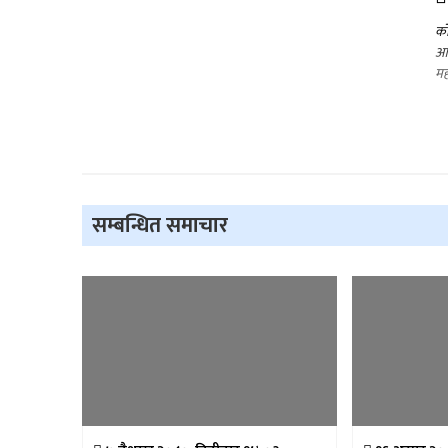
को
आज
मह
सम्बन्धित समाचार