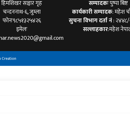
हिमशिखर सञ्चार गृह
सम्पादकः
पुष्पा बिष्ट
चन्दननाथ-६, जुम्ला
कार्यकारी सम्पादक
: महेश च
फोनः९८५१३२५४२६
सुचना विभाग दर्ता नं
: २४४८
इमेलः
सल्लाहकार
:महेश नेपा
khar.news2020@gmail.com
h Creation