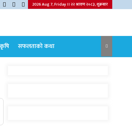
2026 Aug 7, Friday ।। २२ श्रावण २०८३, शुक्रबार
कृषि
सफलताको कथा
नेपाली कांग्रेसका वरिष्ठ नेता गोपालमान श्रेष्ठको
निधन
जुम्लामा बेहोस अवस्थामा फेला परेका युवाको
मृत्यु
जुम्लामा महिलामाथि जबरजस्ती करणी प्रयासको
आरोपमा एक पक्राउ