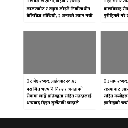
७ बैशाख २०८०, बिहीबार १४:०३
१६ असार २०८
जाजरकोट र रुकुम जोड्ने निर्माणाधीन
बालविवाह रोक्
बेलिब्रिज भाँचियाे, २ जनाको ज्यान गयो
पुरोहितले गरे प
८ जेष्ठ २०७९, आईतवार २०:४३
३ माघ २०७९,
पराजित भएपनि निरन्तर जनताकाे
राप्रपाबाट उप्र
सेवामा लाग्ने प्रतिवद्वता सहित मतदालाई
सहित मन्त्रीह
धन्यवाद दिइन सुर्खेतकी चन्दाले
ज्ञानेन्द्रकाे चर्च