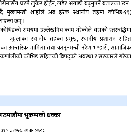
अब कोरोनासँग घरमै लुकेर होईन, लडेर अगाडी बढ्नुपर्ने बताएका छन।
डाेल्पाकाे जगदुल्लाबाट जुम्ला आउँदै गरेकाे जिप
्दै मुख्यमन्त्री शाहीले अब हरेक स्थानीय तहमा कोभिड-१९(
दुर्घटना, एकको मृत्यु
ताएका छन् ।
तालले कोभिडको समयमा उल्लेखनिय काम गरेकोले यसको स्तरबृद्धिमा
। जुम्लाका स्थानीय तहका प्रमुख, स्थानीय प्रशासन सहित
 आन्तरिक मामिला तथा कानूनमन्त्री नरेश भण्डारी, सामाजिक
गेर कर्णालीको कोभिड सहितको विपद्को अवस्था र सरकारले गरेका
ाठमाडौंमा भूकम्पको धक्का
३१ भाद्र २०७७, बुधबार ००:०८