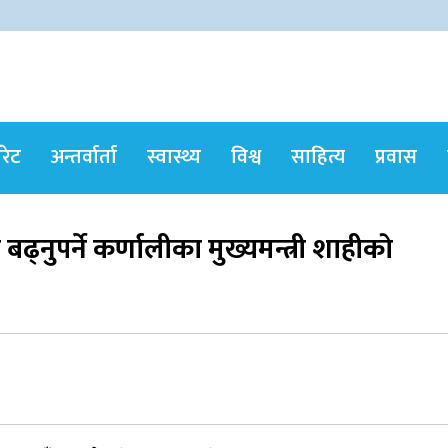
ोरेट
अन्तर्वार्ता
स्वास्थ्य
विश्व
साहित्य
प्रवास
्नुपर्ने कर्णालीका मुख्यमन्त्री शाहीकाे
सर्वोच्चले खारेज गर्‍यो दानबहादुर बुढाको रिट,
पदमुक्तिको निर्णय कायम
जुम्लामा चरेससहित २१ वर्षीय युवक पक्राउ
नृपध्वज निरौलाको इजलासले उक्त निर्णय
खारेजको आदेश गरेको हो ।