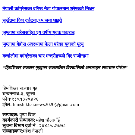
नेपाली कांग्रेसका वरिष्ठ नेता गोपालमान श्रेष्ठको निधन
सुर्खेतमा जिप दुर्घटना,१५ जना घाइते
जुम्लामा चरेससहित २१ वर्षीय युवक पक्राउ
जुम्लामा बेहोस अवस्थामा फेला परेका युवाको मृत्यु
कर्णालीमा कांग्रेसका चार मन्त्रीहरूले दिए राजीनामा
“हिमशिखर सञ्चार गृहद्वारा सञ्चालित विश्वासिलो अनलाइन समाचार पोर्टल”
हिमशिखर सञ्चार गृह
चन्दननाथ-६, जुम्ला
फोनः९८५१३२५४२६
इमेलः himshikhar.news2020@gmail.com
सम्पादकः
पुष्पा बिष्ट
कार्यकारी सम्पादक
: महेश चौलागाँई
सुचना विभाग दर्ता नं
: २४४८/०७७/७८
सल्लाहकार
:महेश नेपाली