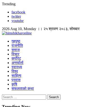
Skip
Trending
to
facebook
content
twitter
youtube
2026 Aug 10, Monday ।। २५ श्रावण २०८३, सोमबार
himshikharonline
Himshikhar Online
गृहपृष्ठ
राजनीति
समाज
विचार
कर्पोरेट
अन्तर्वार्ता
स्वास्थ्य
विश्व
साहित्य
प्रवास
कृषि
सफलताको कथा
Search
for:
Trending Now