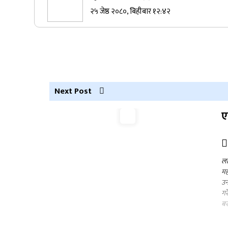
२५ जेष्ठ २०८०, बिहीबार १२:४२
सुर्खेतमा जिप दुर्घटना,१५ जना घाइते
कर्णालीमा कांग्रेसका चार मन्त्रीहरूले दिए
राजीनामा
Next Post
ए
नेपाली कांग्रेस जुम्लाका कोषाध्यक्ष पाण्डेको
निधन
ला
मह
उन
गर
बर