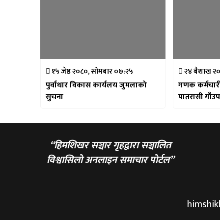
१५ जेष्ठ २०८०, सोमबार ०७:२५
२४ बैशाख २०
पुर्वाधार विकास कार्यलय जुमलाको
गणक कर्मचारी अ
सुचना
पातरासी गाँउ
“हिमशिखर सञ्चार गृहद्वारा सञ्चालित
विश्वासिलो अनलाइन समाचार पोर्टल”
himshi