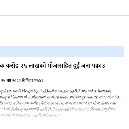
जुम्लामा चरेससहित २१ वर्षीय युवक पक्राउ
नृपध्वज निरौलाको इजलासले उक्त निर्णय
खारेजको आदेश गरेको हो ।
क करोड २५ लाखको गाँजासहित दुई जना पक्राउ
२५ जेष्ठ २०८०, बिहीबार १२:४२
डाेल्पाकाे जगदुल्लाबाट जुम्ला आउँदै गरेकाे जिप
दुर्घटना, एकको मृत्यु
गुऔषध तस्करी विरुद्धको ठूलो पछिल्लो कारबाहीमा प्रहरीले भारतको छत्तीसगढको
ासमुन्ड जिल्लामा गाँजा ओसारपसारमा संलग्न भएको आरोपमा दुई जनालाई पक्राउ गरेको छ।
ीहरूबाट करिब १.२५ करोड रुपैयाँ बराबरको गाजा बरामद गरेकाे हाे। गाँजा ओसारपसार
ेको बारे विशेष सूचना पाएपछि प्रहरी टोलीले ट्रकलाई रोकेर खानतलासि गर्दा लागुऔषध
ामद गरेको महासमुण्डका प्रहरी उपरीक्षक […]