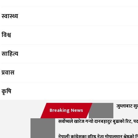
स्वास्थ्य
विश्व
साहित्य
प्रवास
कृषि
जुम्लाबाट सुर
सफलताको कथा
Breaking News
सर्वोच्चले खारेज गर्‍यो दानबहादुर बुढाको रिट, 
नेपाली कांग्रेसका वरिष्ठ नेता गोपालमान श्रेष्ठको