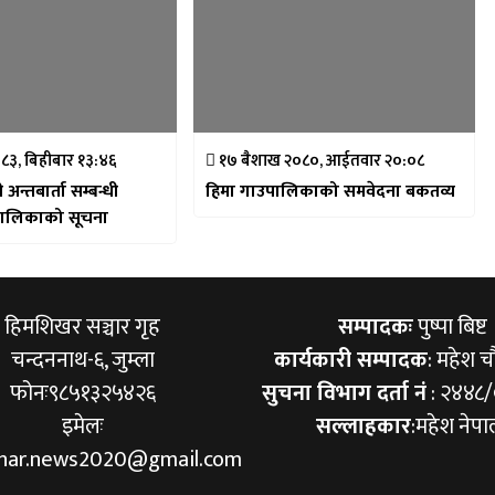
८३, बिहीबार १३:४६
१७ बैशाख २०८०, आईतवार २०:०८
न्तबार्ता सम्बन्धी
हिमा गाउपालिकाको समवेदना बकतव्य
पालिकाको सूचना
हिमशिखर सञ्चार गृह
सम्पादकः
पुष्पा बिष्ट
चन्दननाथ-६, जुम्ला
कार्यकारी सम्पादक
: महेश च
फोनः९८५१३२५४२६
सुचना विभाग दर्ता नं
: २४४८
इमेलः
सल्लाहकार
:महेश नेपा
khar.news2020@gmail.com