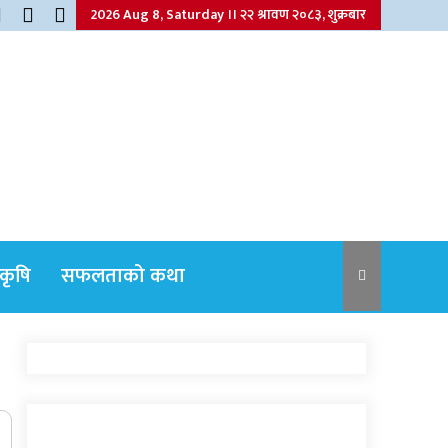
2026 Aug 8, Saturday ।। २२ श्रावण २०८३, शुक्रबार
कृषि
सफलताको कथा
नेपाली कांग्रेसका वरिष्ठ नेता गोपालमान श्रेष्ठको
निधन