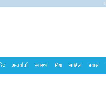
himshikharonline
ोरेट
अन्तर्वार्ता
स्वास्थ्य
विश्व
साहित्य
प्रवास
सर्वोच्चले खारेज गर्‍यो दानबहादुर बुढाको रिट,
पदमुक्तिको निर्णय कायम