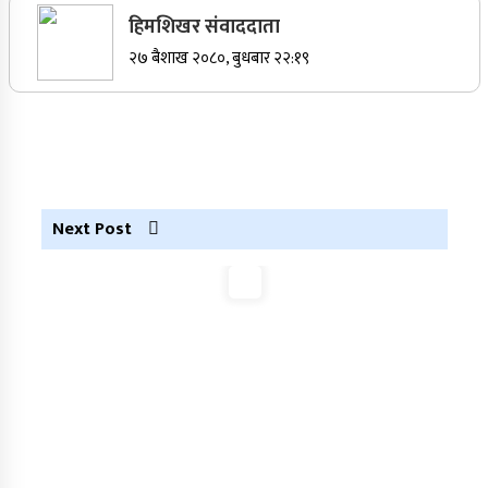
हिमशिखर संवाददाता
सर्वोच्चले खारेज गर्‍यो दानबहादुर बुढाको रिट,
२७ बैशाख २०८०, बुधबार २२:१९
पदमुक्तिको निर्णय कायम
नेपाली कांग्रेसका वरिष्ठ नेता गोपालमान श्रेष्ठको निधन
Next Post
सुर्खेतमा जिप दुर्घटना,१५ जना घाइते
जुम्लामा चरेससहित २१ वर्षीय युवक पक्राउ
जुम्लामा बेहोस अवस्थामा फेला परेका युवाको मृत्यु