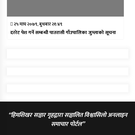
२५ माघ २०७९, बुधबार २१:४९
दररेट पेश गर्ने सम्बन्धी पातरासी गाँउपालिका जुम्लाको सूचना
“हिमशिखर सञ्चार गृहद्वारा सञ्चालित विश्वासिलो अनलाइन
समाचार पोर्टल”