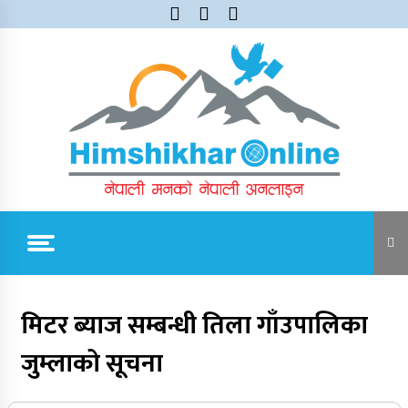
Skip
to
content
Himshikhar Online
Trending Now
मिटर ब्याज सम्बन्धी तिला गाँउपालिका
जुम्लाको सूचना
जुम्लाबाट सुर्खेत र नेपालगञ्जतर्फ लैजाँदै गरिएको १८०
कार्टुन स्याउ प्रहरीले नियन्त्रणमा