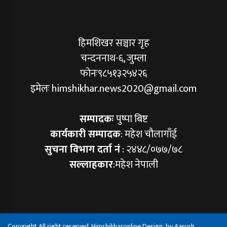
हिमशिखर सञ्चार गृह
चन्दननाथ-६, जुम्ला
फोनः९८५१३२५४२६
इमेलः himshikhar.news2020@gmail.com
सम्पादकः
पुष्पा बिष्ट
कार्यकारी सम्पादक
: महेश चौलागाँई
सुचना विभाग दर्ता नं
: २४४८/०७७/७८
सल्लाहकार
:महेश नेपाली
Copyright All right reserved. Himshikharonline Design: by
Aarush