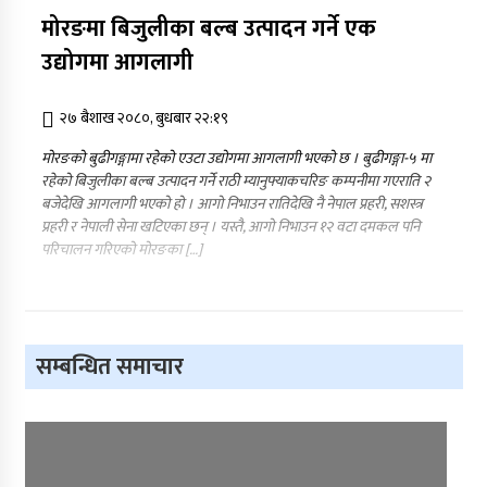
कर्णालीमा कांग्रेसका चार मन्त्रीहरूले दिए राजीनामा
मोरङमा बिजुलीका बल्ब उत्पादन गर्ने एक
उद्योगमा आगलागी
नृपध्वज निरौलाको इजलासले उक्त निर्णय खारेजको
२७ बैशाख २०८०, बुधबार २२:१९
आदेश गरेको हो ।
मोरङको बुढीगङ्गामा रहेको एउटा उद्योगमा आगलागी भएको छ । बुढीगङ्गा-५ मा
जुम्लामा महिलामाथि जबरजस्ती करणी प्रयासको
रहेको बिजुलीका बल्ब उत्पादन गर्ने राठी म्यानुफ्याकचरिङ कम्पनीमा गएराति २
आरोपमा एक पक्राउ
बजेदेखि आगलागी भएको हो । आगो निभाउन रातिदेखि नै नेपाल प्रहरी, सशस्त्र
प्रहरी र नेपाली सेना खटिएका छन् । यस्तै, आगो निभाउन १२ वटा दमकल पनि
नेपाली कांग्रेस जुम्लाका कोषाध्यक्ष पाण्डेको निधन
परिचालन गरिएको मोरङका […]
डाेल्पाकाे जगदुल्लाबाट जुम्ला आउँदै गरेकाे जिप
दुर्घटना, एकको मृत्यु
सम्बन्धित समाचार
डाेल्पाकाे जगदुल्लाबाट जुम्ला आउँदै गरेकाे जिप
दुर्घटना, एकको मृत्यु