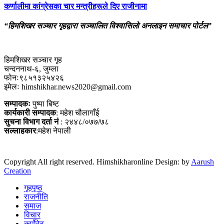
कर्णालीमा कांग्रेसका चार मन्त्रीहरूले दिए राजीनामा
“हिमशिखर सञ्चार गृहद्वारा सञ्चालित विश्वासिलो अनलाइन समाचार पोर्टल”
हिमशिखर सञ्चार गृह
चन्दननाथ-६, जुम्ला
फोनः९८५१३२५४२६
इमेलः himshikhar.news2020@gmail.com
सम्पादकः
पुष्पा बिष्ट
कार्यकारी सम्पादक
: महेश चौलागाँई
सुचना विभाग दर्ता नं
: २४४८/०७७/७८
सल्लाहकार
:महेश नेपाली
Copyright All right reserved. Himshikharonline Design: by
Aarush
Creation
गृहपृष्ठ
राजनीति
समाज
विचार
कर्पोरेट