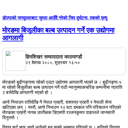
डाेल्पाकाे जगदुल्लाबाट जुम्ला आउँदै गरेकाे जिप दुर्घटना, एकको मृत्यु
मोरङमा बिजुलीका बल्ब उत्पादन गर्ने एक उद्योगमा
आगलागी
हिमशिखर सम्वाददाता काठमाण्डौ
२९ बैशाख २०८०, शुक्रबार १३:५०
मोरङको बुढीगङ्गामा रहेको एउटा उद्योगमा आगलागी भएको छ । बुढीगङ्गा-५
मा रहेको बिजुलीका बल्ब उत्पादन गर्ने राठी म्यानुफ्याकचरिङ कम्पनीमा गएराति
२ बजेदेखि आगलागी भएको हो ।
आगो निभाउन रातिदेखि नै नेपाल प्रहरी, सशस्त्र प्रहरी र नेपाली सेना
खटिएका छन् । यस्तै, आगो निभाउन १२ वटा दमकल पनि परिचालन गरिएको
मोरङका प्रहरी नायब उपरीक्षक डिएसपी रञ्जनकुमार दाहालले जानकारी
दिनुभयो ।
विद्युत् सर्ट भएर आगो लागेको हुन सक्ने अनुमान गरिएको छ । क्षतिको विवरण