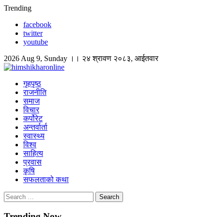
Skip
Trending
to
facebook
content
twitter
youtube
2026 Aug 9, Sunday ।। २४ श्रावण २०८३, आईतवार
himshikharonline
Himshikhar Online
गृहपृष्ठ
राजनीति
समाज
विचार
कर्पोरेट
अन्तर्वार्ता
स्वास्थ्य
विश्व
साहित्य
प्रवास
कृषि
सफलताको कथा
Search
for:
Trending Now