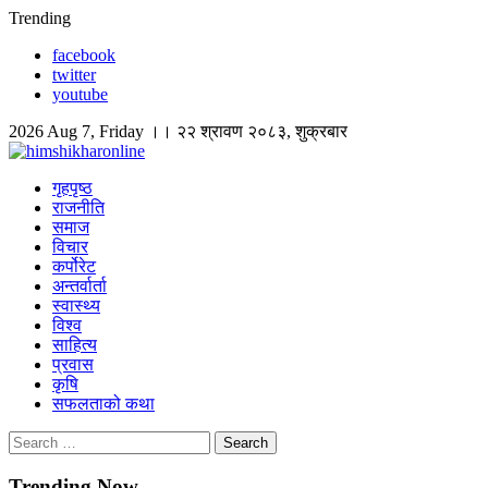
Skip
Trending
to
facebook
content
twitter
youtube
2026 Aug 7, Friday ।। २२ श्रावण २०८३, शुक्रबार
himshikharonline
Himshikhar Online
गृहपृष्ठ
राजनीति
समाज
विचार
कर्पोरेट
अन्तर्वार्ता
स्वास्थ्य
विश्व
साहित्य
प्रवास
कृषि
सफलताको कथा
Search
for:
Trending Now