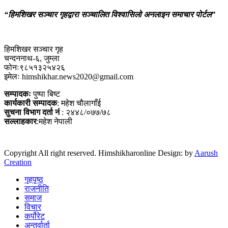
“हिमशिखर सञ्चार गृहद्वारा सञ्चालित विश्वासिलो अनलाइन समाचार पोर्टल”
हिमशिखर सञ्चार गृह
चन्दननाथ-६, जुम्ला
फोनः९८५१३२५४२६
इमेलः himshikhar.news2020@gmail.com
सम्पादकः
पुष्पा बिष्ट
कार्यकारी सम्पादक
: महेश चौलागाँई
सुचना विभाग दर्ता नं
: २४४८/०७७/७८
सल्लाहकार
:महेश नेपाली
Copyright All right reserved. Himshikharonline Design: by
Aarush
Creation
गृहपृष्ठ
राजनीति
समाज
विचार
कर्पोरेट
अन्तर्वार्ता