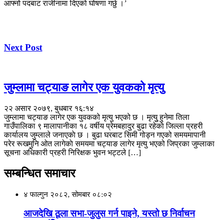
आफ्नो पदबाट राजीनामा दिएको घोषणा गर्छु ।’
Next Post
जुम्लामा चट्याङ लागेर एक युवकको मृत्यु
२२ असार २०७९, बुधबार १६:१४
जुम्लामा चट्याङ लागेर एक युवकको मृत्यु भएको छ । मृत्युु हुनेमा तिला
गाउँपालिका ९ मालापानीका १८ वर्षीय प्रेमबहादुर बुढा रहेकाे जिल्ला प्रहरी
कार्यालय जुम्लाले जनाएकाे छ । बुढा घरबाट सिमी गोड्न गएको समयमापानी
परेर रूखमुनि ओत लागेकाे समयमा चट्याङ लागेर मृत्यु भएको जिप्रका जुम्लाका
सूचना अधिकारी प्रहरी निरिक्षक भुवन भट्टले […]
सम्बन्धित समाचार
४ फाल्गुन २०८२, सोमबार ०८:०२
आजदेखि ठूला सभा-जुलुस गर्न पाइने, यस्तो छ निर्वाचन