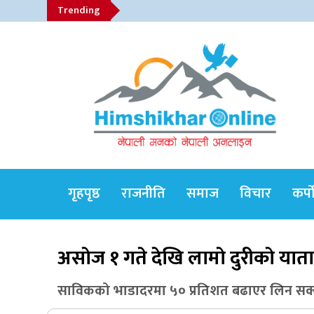
Skip
Trending
to
content
Himshikhar Online
गृहपृष्ठ
राजनीति
समाज
विचार
कर्प
Trending Now
असाेज १ गते देखि लामाे दुरीकाे याता
जुम्लाबाट सुर्खेत र नेपालगञ्जतर्फ लैजाँदै गरिएको
साविकको भाडादरमा ५० प्रतिशत बढाएर लिन सक्
१८० कार्टुन स्याउ प्रहरीले नियन्त्रणमा