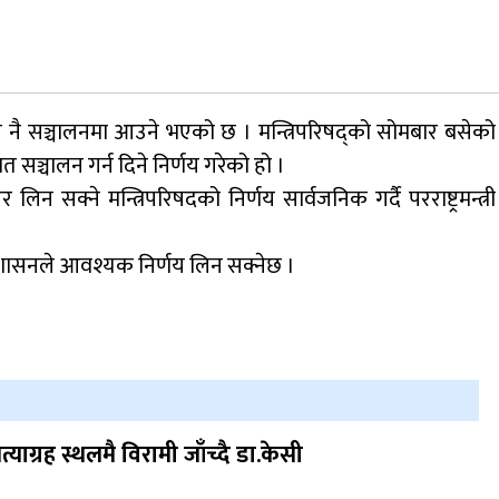
जुम्लामा चरेससहित २१ वर्षीय युवक पक्राउ
 नै सञ्चालनमा आउने भएको छ । मन्त्रिपरिषद्को सोमबार बसेको
नृपध्वज निरौलाको इजलासले उक्त निर्णय
ात सञ्चालन गर्न दिने निर्णय गरेको हो ।
खारेजको आदेश गरेको हो ।
सक्ने मन्त्रिपरिषदको निर्णय सार्वजनिक गर्दै परराष्ट्रमन्त्री
रशासनले आवश्यक निर्णय लिन सक्नेछ ।
डाेल्पाकाे जगदुल्लाबाट जुम्ला आउँदै गरेकाे जिप
दुर्घटना, एकको मृत्यु
त्याग्रह स्थलमै विरामी जाँच्दै डा.केसी