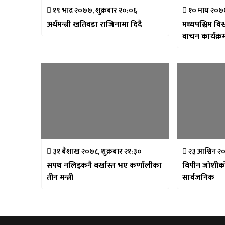
१९ भाद्र २०७७, शुक्रबार २०:०६
१० माघ २०७७
अर्थमन्त्री खतिवडा राजिनामा दिदै
मध्यपश्चिम विश
वाचन कार्यक्रम
३१ बैशाख २०७८, शुक्रबार २१:३०
२३ आश्विन २०
सपथ नलिइकनै बर्खास्त भए कर्णालीका
विपीन जोशीको
तीन मन्त्री
सार्वजनिक