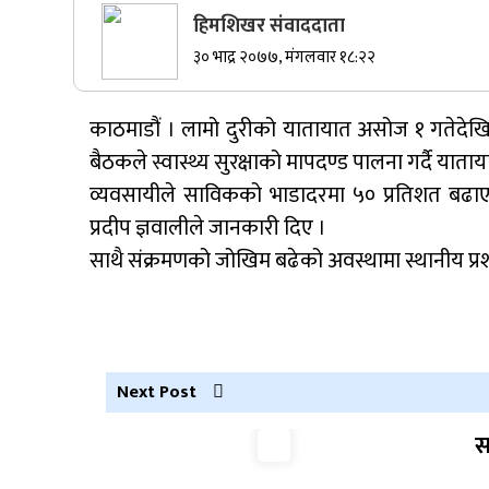
हिमशिखर संवाददाता
सुर्खेतमा जिप दुर्घटना,१५ जना घाइते
३० भाद्र २०७७, मंगलवार १८:२२
काठमाडौं । लामो दुरीको यातायात असोज १ गतेदेखि
कर्णालीमा कांग्रेसका चार मन्त्रीहरूले दिए
बैठकले स्वास्थ्य सुरक्षाको मापदण्ड पालना गर्दै याताय
राजीनामा
व्यवसायीले साविकको भाडादरमा ५० प्रतिशत बढाएर लिन 
प्रदीप ज्ञवालीले जानकारी दिए ।
साथै संक्रमणको जोखिम बढेको अवस्थामा स्थानीय प्
नेपाली कांग्रेस जुम्लाका कोषाध्यक्ष पाण्डेको
निधन
Next Post
स