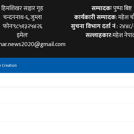
हिमशिखर सञ्चार गृह
सम्पादकः
पुष्पा बिष्ट
चन्दननाथ-६, जुम्ला
कार्यकारी सम्पादक
: महेश च
फोनः९८५१३२५४२६
सुचना विभाग दर्ता नं
: २४४८
इमेलः
सल्लाहकार
:महेश नेपा
khar.news2020@gmail.com
h Creation