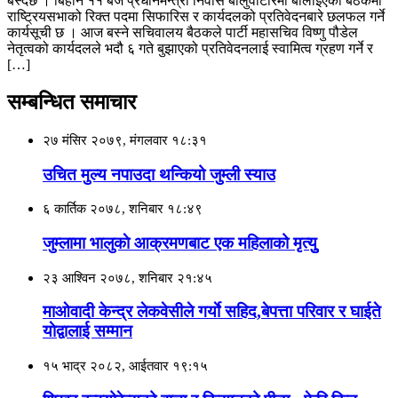
बस्दैछ । बिहान ११ बजे प्रधानमन्त्री निवास बालुवाटारमा बोलाइएको बैठकमा
राष्ट्रियसभाको रिक्त पदमा सिफारिस र कार्यदलको प्रतिवेदनबारे छलफल गर्ने
कार्यसूची छ । आज बस्ने सचिवालय बैठकले पार्टी महासचिव विष्णु पौडेल
नेतृत्वको कार्यदलले भदौ ६ गते बुझाएको प्रतिवेदनलाई स्वामित्व ग्रहण गर्ने र
[…]
सम्बन्धित समाचार
२७ मंसिर २०७९, मंगलवार १८:३१
उचित मुल्य नपाउदा थन्कियो जुम्ली स्याउ
६ कार्तिक २०७८, शनिबार १८:४९
जुम्लामा भालुकाे आक्रमणबाट एक महिलाको मृत्युु
२३ आश्विन २०७८, शनिबार २१:४५
माओवादी केन्द्र लेकवेसीले गर्याे सहिद,बेपत्ता परिवार र घाईते
याेद्वालाई सम्मान
१५ भाद्र २०८२, आईतवार १९:१५