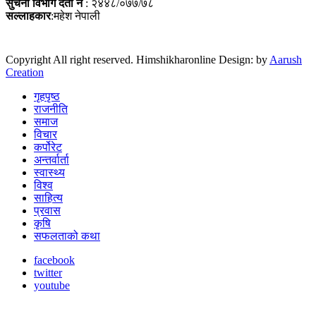
सुचना विभाग दर्ता नं
: २४४८/०७७/७८
सल्लाहकार
:महेश नेपाली
Copyright All right reserved. Himshikharonline Design: by
Aarush
Creation
गृहपृष्ठ
राजनीति
समाज
विचार
कर्पोरेट
अन्तर्वार्ता
स्वास्थ्य
विश्व
साहित्य
प्रवास
कृषि
सफलताको कथा
facebook
twitter
youtube