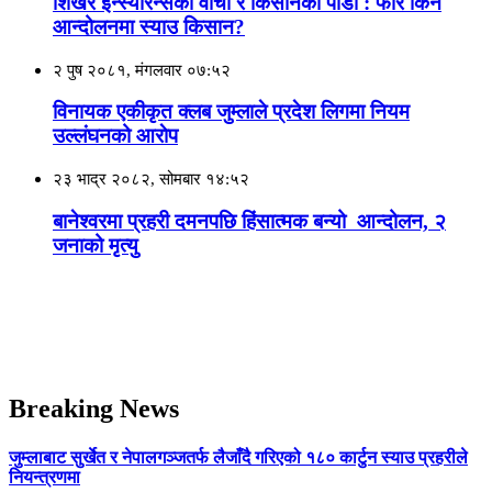
शिखर इन्स्योरेन्सको वाचा र किसानको पीडा : फेरि किन
आन्दोलनमा स्याउ किसान?
२ पुष २०८१, मंगलवार ०७:५२
विनायक एकीकृत क्लब जुम्लाले प्रदेश लिगमा नियम
उल्लंघनको आराेप
२३ भाद्र २०८२, सोमबार १४:५२
बानेश्वरमा प्रहरी दमनपछि हिंसात्मक बन्यो आन्दोलन, २
जनाको मृत्यु
Breaking News
जुम्लाबाट सुर्खेत र नेपालगञ्जतर्फ लैजाँदै गरिएको १८० कार्टुन स्याउ प्रहरीले
नियन्त्रणमा