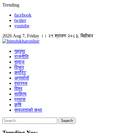
Skip
Trending
to
facebook
content
twitter
youtube
2026 Aug 7, Friday ।। २१ श्रावण २०८३, बिहीबार
himshikharonline
Himshikhar Online
गृहपृष्ठ
राजनीति
समाज
विचार
कर्पोरेट
अन्तर्वार्ता
स्वास्थ्य
विश्व
साहित्य
प्रवास
कृषि
सफलताको कथा
Search
for:
Trending Now