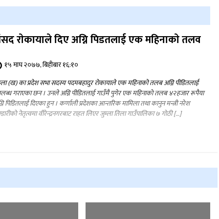
ंसद राेकायाले दिए अग्नि पिडतलाई एक महिनाकाे तलव
१५ माघ २०७७, बिहीबार १६:१०
म्ला (ख) का प्रदेश सभा सदस्य पदमबहादुर राेकायाले एक महिनाको तलब अग्नि पीडितलाई
लब्ध गराएका छन । उनले अग्नि पीडितलाई गाउँमै पुगेर एक महिनाकाे तलब ४२हजार रूपैया
्नि पिडितलाई दिएका हुन । कर्णाली प्रदेशका आन्तरिक मामिला तथा कानुन मन्त्री नरेश
्डारीकाे नेतृत्वमा वीरेन्द्रनगरबाट राहत लिएर जुम्ला तिला गाउँपालिका ७ गाेठी […]