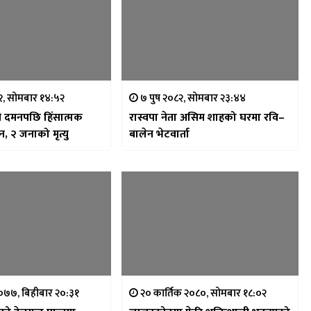
८२, सोमबार १४:५२
७ पुष २०८२, सोमबार २३:४४
हरी दमनपछि हिंसात्मक
रास्वपा नेता असिम शाहको घरमा रवि–
, २ जनाको मृत्यु
बालेन भेटवार्ता
०७७, बिहीबार २०:३१
२० कार्तिक २०८०, सोमबार १८:०२