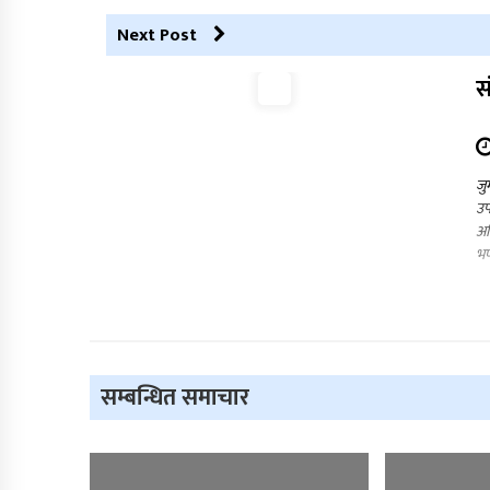
Next Post
स
जु
उप
अग
भण
सम्बन्धित समाचार