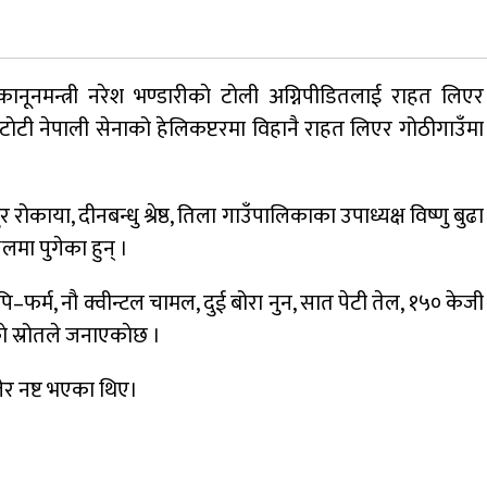
जुम्लामा चरेससहित २१ वर्षीय युवक पक्राउ
ूनमन्त्री नरेश भण्डारीकाे टाेली अग्निपीडितलाई राहत लिएर
नृपध्वज निरौलाको इजलासले उक्त निर्णय
े टाेटी नेपाली सेनाको हेलिकप्टरमा विहानै राहत लिएर गोठीगाउँमा
खारेजको आदेश गरेको हो ।
डाेल्पाकाे जगदुल्लाबाट जुम्ला आउँदै गरेकाे जिप
दुर्घटना, एकको मृत्यु
 रोकाया, दीनबन्धु श्रेष्ठ, तिला गाउँपालिकाका उपाध्यक्ष विष्णु बुढा
मा पुगेका हुन् ।
ि–फर्म, नौ क्वीन्टल चामल, दुई बोरा नुन, सात पेटी तेल, १५० केजी
ाे स्रोतले जनाएकाेछ ।
ेर नष्ट भएका थिए।