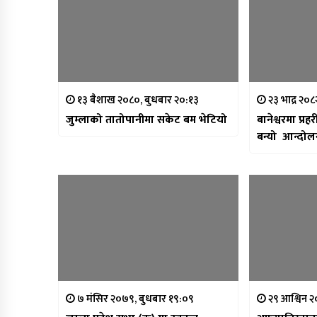
१३ बैशाख २०८०, बुधबार २०:१३
२३ भाद्र २०
जुम्लाको तातोपानीमा सकेट बम भेटियो
बानेश्वरमा प्र
बन्यो आन्दोलन
७ मंसिर २०७९, बुधबार १९:०९
२९ आश्विन २