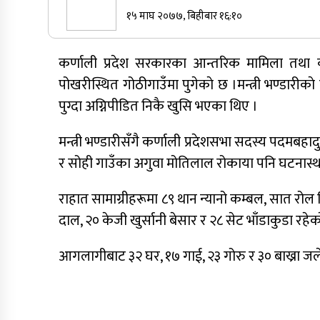
१५ माघ २०७७, बिहीबार १६:१०
सुर्खेतमा जिप दुर्घटना,१५ जना घाइते
कर्णाली प्रदेश सरकारका आन्तरिक मामिला तथा कान
कर्णालीमा कांग्रेसका चार मन्त्रीहरूले दिए
पोखरीस्थित गोठीगाउँमा पुगेकाे छ ।मन्त्री भण्डारीका
राजीनामा
पुग्दा अग्निपीडित निकै खुसि भएका थिए ।
नेपाली कांग्रेस जुम्लाका कोषाध्यक्ष पाण्डेको
निधन
मन्त्री भण्डारीसँगै कर्णाली प्रदेशसभा सदस्य पदमबहादुर
र सोही गाउँका अगुवा मोतिलाल रोकाया पनि घटनास्थल
राहात सामाग्रीहरूमा ८९ थान न्यानो कम्बल, सात रोल प
दाल, २० केजी खुर्सानी बेसार र २८ सेट भाँडाकुडा रहेक
आगलागीबाट ३२ घर, १७ गाई, २३ गोरु र ३० बाख्रा जल