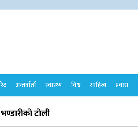
himshikharonline
ोरेट
अन्तर्वार्ता
स्वास्थ्य
विश्व
साहित्य
प्रवास
ी भण्डारीकाे टाेली
सर्वोच्चले खारेज गर्‍यो दानबहादुर बुढाको रिट,
पदमुक्तिको निर्णय कायम