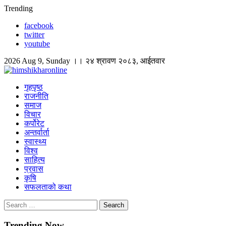
Skip
Trending
to
facebook
content
twitter
youtube
2026 Aug 9, Sunday ।। २४ श्रावण २०८३, आईतवार
himshikharonline
Himshikhar Online
गृहपृष्ठ
राजनीति
समाज
विचार
कर्पोरेट
अन्तर्वार्ता
स्वास्थ्य
विश्व
साहित्य
प्रवास
कृषि
सफलताको कथा
Search
for:
Trending Now