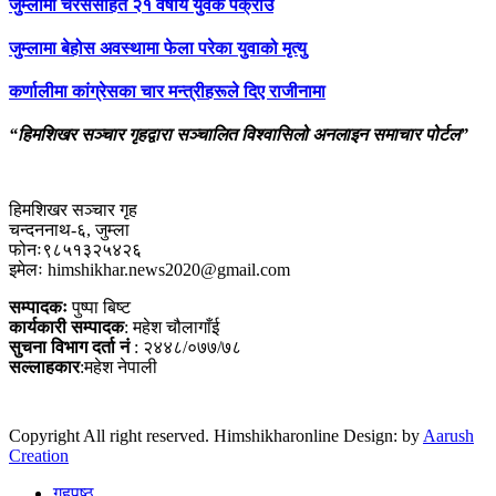
जुम्लामा चरेससहित २१ वर्षीय युवक पक्राउ
जुम्लामा बेहोस अवस्थामा फेला परेका युवाको मृत्यु
कर्णालीमा कांग्रेसका चार मन्त्रीहरूले दिए राजीनामा
“हिमशिखर सञ्चार गृहद्वारा सञ्चालित विश्वासिलो अनलाइन समाचार पोर्टल”
हिमशिखर सञ्चार गृह
चन्दननाथ-६, जुम्ला
फोनः९८५१३२५४२६
इमेलः himshikhar.news2020@gmail.com
सम्पादकः
पुष्पा बिष्ट
कार्यकारी सम्पादक
: महेश चौलागाँई
सुचना विभाग दर्ता नं
: २४४८/०७७/७८
सल्लाहकार
:महेश नेपाली
Copyright All right reserved. Himshikharonline Design: by
Aarush
Creation
गृहपृष्ठ