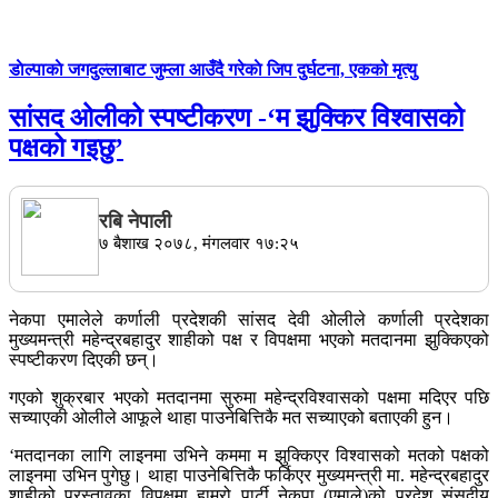
डाेल्पाकाे जगदुल्लाबाट जुम्ला आउँदै गरेकाे जिप दुर्घटना, एकको मृत्यु
सांसद ओलीको स्पष्टीकरण -‘म झुक्किर विश्वासको
पक्षको गइछु’
रबि नेपाली
७ बैशाख २०७८, मंगलवार १७:२५
नेकपा एमालेले कर्णाली प्रदेशकी सांसद देवी ओलीले कर्णाली प्रदेशका
मुख्यमन्त्री महेन्द्रबहादुर शाहीको पक्ष र विपक्षमा भएको मतदानमा झुक्किएको
स्पष्टीकरण दिएकी छन्।
गएको शुक्रबार भएको मतदानमा सुरुमा महेन्द्रविश्वासको पक्षमा मदिएर पछि
सच्याएकी ओलीले आफूले थाहा पाउनेबित्तिकै मत सच्याएको बताएकी हुन।
‘मतदानका लागि लाइनमा उभिने कममा म झुक्किएर विश्वासको मतको पक्षको
लाइनमा उभिन पुगेछु। थाहा पाउनेबित्तिकै फर्किएर मुख्यमन्त्री मा. महेन्द्रबहादुर
शाहीको प्रस्तावका विपक्षमा हाम्रो पार्टी नेकपा (एमाले)को प्रदेश संसदीय