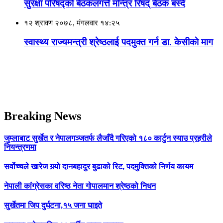
सुरक्षा परिषद्को बैठकलगत्तै मन्त्रि रिषद्‌ बैठक बस्‍दै
१२ श्रावण २०७८, मंगलवार १४:२५
स्वास्थ्य राज्यमन्त्री श्रेष्ठलाई पदमुक्त गर्न डा. केसीकाे माग
Breaking News
जुम्लाबाट सुर्खेत र नेपालगञ्जतर्फ लैजाँदै गरिएको १८० कार्टुन स्याउ प्रहरीले
नियन्त्रणमा
सर्वोच्चले खारेज गर्‍यो दानबहादुर बुढाको रिट, पदमुक्तिको निर्णय कायम
नेपाली कांग्रेसका वरिष्ठ नेता गोपालमान श्रेष्ठको निधन
सुर्खेतमा जिप दुर्घटना,१५ जना घाइते