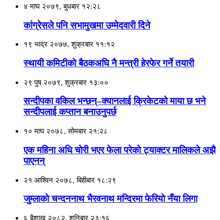
४ माघ २०७९, बुधबार १२:२८
कांग्रेसले पनि सभामुखमा उम्मेदवारी दिने
१९ भाद्र २०७७, शुक्रबार ११:१२
स्थायी कमिटीको बैठकअघि नै मन्त्री हेरफेर गर्ने तयारी
२९ पुष २०७९, शुक्रबार १३:००
सन्दीपका वकिल भन्छन्–क्यानलाई क्रिकेटको माया छ भने
सन्दीपलाई कप्तान बनाउनुपर्छ
१० माघ २०७८, सोमबार २१:२८
एक महिना अधि चाेरी भएर फेला परेकाे ट्याक्टर मालिकले अझै
पाएनन्
२१ आश्विन २०७८, बिहीबार १८:२९
जुम्लाकाे चन्दननाथ भैरवनाथ मन्दिरमा फेरियाे नँया लिगा
६ बैशाख २०८२, शनिबार २३:१६