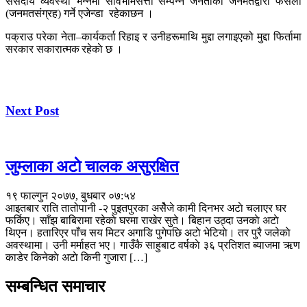
संसदीय व्यवस्था भन्नेमा सार्वभौमसत्ता सम्पन्न जनताको जनमतद्वारा फैसला
(जनमतसंग्रह) गर्ने एजेन्डा रहेकाछन ।
पक्राउ परेका नेता–कार्यकर्ता रिहाइ र उनीहरूमाथि मुद्दा लगाइएको मुद्दा फिर्तामा
सरकार सकारात्मक रहेकाे छ ।
Next Post
जुम्लाका अटाे चालक असुरक्षित
१९ फाल्गुन २०७७, बुधबार ०७:५४
आइतबार राति तातोपानी -२ पुइतपुरका असेैजे कामी दिनभर अटाे चलाएर घर
फर्किए। साँझ बाबिरामा रहेकाे घरमा राखेर सुते। बिहान उठ्दा उनकाे अटाे
थिएन। हतारिएर पाँच सय मिटर अगाडि पुगेपछि अटाे भेटियाे। तर पुरै जलेकाे
अवस्थामा। उनी मर्माहत भए। गाउँकै साहुबाट वर्षकाे ३६ प्रतिशत ब्याजमा ऋण
काडेर किनेकाे अटाे किनी गुजारा […]
सम्बन्धित समाचार