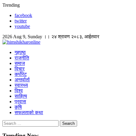
Skip
Trending
to
facebook
content
twitter
youtube
2026 Aug 9, Sunday ।। २४ श्रावण २०८३, आईतवार
himshikharonline
Himshikhar Online
गृहपृष्ठ
राजनीति
समाज
विचार
कर्पोरेट
अन्तर्वार्ता
स्वास्थ्य
विश्व
साहित्य
प्रवास
कृषि
सफलताको कथा
Search
for:
Trending Now