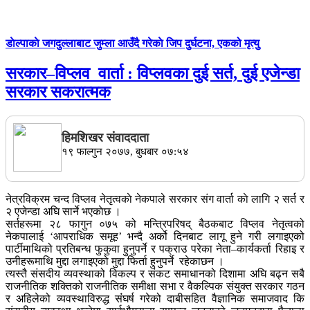
डाेल्पाकाे जगदुल्लाबाट जुम्ला आउँदै गरेकाे जिप दुर्घटना, एकको मृत्यु
सरकार–विप्लव वार्ता : विप्लवका दुई सर्त, दुई एजेन्डा
सरकार सकरात्मक
हिमशिखर संवाददाता
१९ फाल्गुन २०७७, बुधबार ०७:५४
नेत्रविक्रम चन्द विप्लव नेतृत्वकाे नेकपाले सरकार संग वार्ता काे लागि २ सर्त र
२ एजेन्डा अघि सार्ने भएकाेछ ।
सर्तहरूमा २८ फागुन ०७५ को मन्त्रिपरिषद् बैठकबाट विप्लव नेतृत्वको
नेकपालाई ‘आपराधिक समूह’ भन्दै अर्को दिनबाट लागू हुने गरी लगाइएको
पार्टीमाथिको प्रतिबन्ध फुकुवा हुनुपर्ने र पक्राउ परेका नेता–कार्यकर्ता रिहाइ र
उनीहरूमाथि मुद्दा लगाइएको मुद्दा फिर्ता हुनुपर्ने रहेकाछन ।
त्यस्तै संसदीय व्यवस्थाको विकल्प र संकट समाधानको दिशामा अघि बढ्न सबै
राजनीतिक शक्तिको राजनीतिक समीक्षा सभा र वैकल्पिक संयुक्त सरकार गठन
र अहिलेको व्यवस्थाविरुद्ध संंघर्ष गरेको दाबीसहित वैज्ञानिक समाजवाद कि