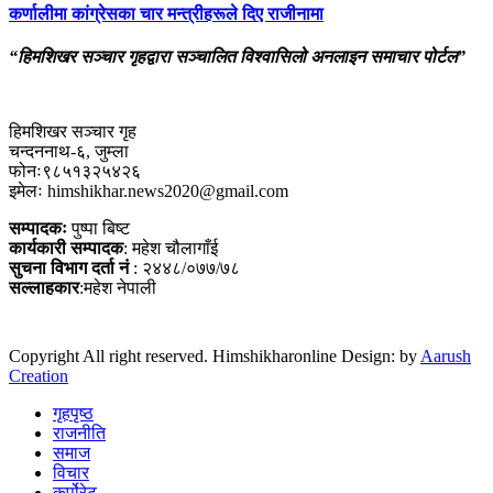
कर्णालीमा कांग्रेसका चार मन्त्रीहरूले दिए राजीनामा
“हिमशिखर सञ्चार गृहद्वारा सञ्चालित विश्वासिलो अनलाइन समाचार पोर्टल”
हिमशिखर सञ्चार गृह
चन्दननाथ-६, जुम्ला
फोनः९८५१३२५४२६
इमेलः himshikhar.news2020@gmail.com
सम्पादकः
पुष्पा बिष्ट
कार्यकारी सम्पादक
: महेश चौलागाँई
सुचना विभाग दर्ता नं
: २४४८/०७७/७८
सल्लाहकार
:महेश नेपाली
Copyright All right reserved. Himshikharonline Design: by
Aarush
Creation
गृहपृष्ठ
राजनीति
समाज
विचार
कर्पोरेट