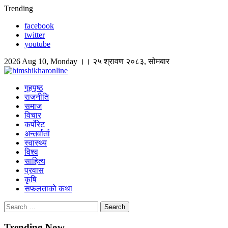
Skip
Trending
to
facebook
content
twitter
youtube
2026 Aug 10, Monday ।। २५ श्रावण २०८३, सोमबार
himshikharonline
Himshikhar Online
गृहपृष्ठ
राजनीति
समाज
विचार
कर्पोरेट
अन्तर्वार्ता
स्वास्थ्य
विश्व
साहित्य
प्रवास
कृषि
सफलताको कथा
Search
for:
Trending Now