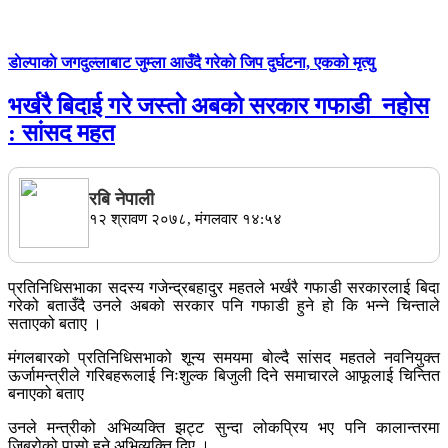
डाेल्पाकाे जगदुल्लाबाट जुम्ला आउँदै गरेकाे जिप दुर्घटना, एकको मृत्यु
भर्खरै बिदाई गरे जस्ताे अबकाे सरकार गफाडी नहाेस
: सांसद महत
रबि नेपाली
१२ श्रावण २०७८, मंगलवार १४:५४
प्रतिनिधिसभाका सदस्य गजेन्द्रबहादुर महतले भर्खरै गफाडी सरकारलाई बिदा
गरेको बताउँदै उनले अबको सरकार पनि गफाडी हुने हो कि भन्ने चिन्ताले
सताएको बताए ।
मंगलबारको प्रतिनिधिसभाको शून्य समयमा बोल्दै सांसद महतले नवनियुक्त
ऊर्जामन्त्रीले गरिबहरूलाई निःशुल्क बिजुली दिने समाचारले आफूलाई चिन्तित
बनाएको बताए
उनले मन्त्रीको अभिव्यक्ति झट्ट सुन्दा लोकप्रिय भए पनि कालान्तरमा
जिब्रोको पासो हुने अभिव्यक्ति दिए ।