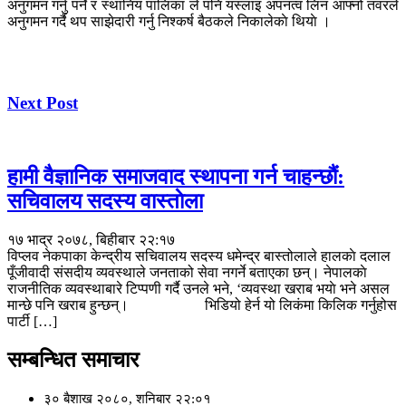
अनुगमन गर्नु पर्ने र स्थानिय पालिका ले पनि यस्लाइ अपनत्व लिन आफ्नो तवरले
अनुगमन गर्दै थप साझेदारी गर्नु निश्कर्ष बैठकले निकालेकाे थियाे ।
Next Post
हामी वैज्ञानिक समाजवाद स्थापना गर्न चाहन्छौं:
सचिवालय सदस्य वास्ताेला
१७ भाद्र २०७८, बिहीबार २२:१७
विप्लव नेकपाका केन्द्रीय सचिवालय सदस्य धमेन्द्र बास्तोलाले हालकाे दलाल
पूँजीवादी संसदीय व्यवस्थाले जनताको सेवा नगर्ने बताएका छन्। नेपालकाे
राजनीतिक व्यवस्थाबारे टिप्पणी गर्दै उनले भने, ‘व्यवस्था खराब भयाे भने असल
मान्छे पनि खराब हुन्छन्। भिडियो हेर्न यो लिकंमा किलिक गर्नुहोस
पार्टी […]
सम्बन्धित समाचार
३० बैशाख २०८०, शनिबार २२:०१