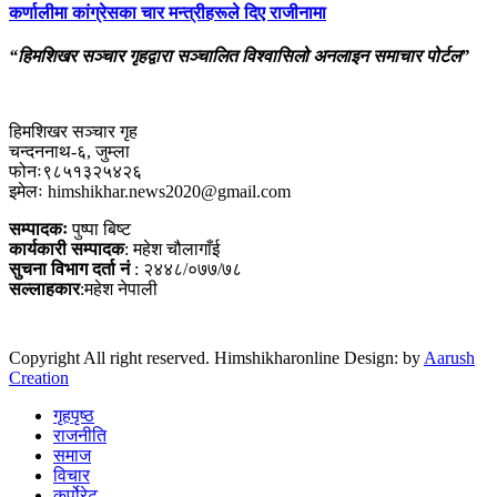
कर्णालीमा कांग्रेसका चार मन्त्रीहरूले दिए राजीनामा
“हिमशिखर सञ्चार गृहद्वारा सञ्चालित विश्वासिलो अनलाइन समाचार पोर्टल”
हिमशिखर सञ्चार गृह
चन्दननाथ-६, जुम्ला
फोनः९८५१३२५४२६
इमेलः himshikhar.news2020@gmail.com
सम्पादकः
पुष्पा बिष्ट
कार्यकारी सम्पादक
: महेश चौलागाँई
सुचना विभाग दर्ता नं
: २४४८/०७७/७८
सल्लाहकार
:महेश नेपाली
Copyright All right reserved. Himshikharonline Design: by
Aarush
Creation
गृहपृष्ठ
राजनीति
समाज
विचार
कर्पोरेट