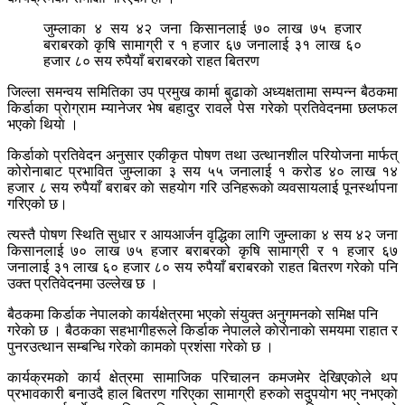
जुम्लाका ४ सय ४२ जना किसानलाई ७० लाख ७५ हजार
बराबरको कृषि सामाग्री र १ हजार ६७ जनालाई ३१ लाख ६०
हजार ८० सय रुपैयाँ बराबरको राहत बितरण
जिल्ला समन्वय समितिका उप प्रमुख कार्मा बुढाकाे अध्यक्षतामा सम्पन्न बैठकमा
किर्डाका प्राेग्राम म्यानेजर भेष बहादुर रावले पेस गरेकाे प्रतिवेदनमा छलफल
भएकाे थियाे ।
किर्डाकाे प्रतिवेदन अनुसार एकीकृत पोषण तथा उत्थानशील परियोजना मार्फत्
कोरोनाबाट प्रभावित जुम्लाका ३ सय ५५ जनालाई १ करोड ४० लाख १४
हजार ८ सय रुपैयाँ बराबर काे सहयाेग गरि उनिहरूकाे व्यवसायलाई पूनर्स्थापना
गरिएको छ।
त्यस्तै पाेषण स्थिति सुधार र आयआर्जन वृद्धिका लागि जुम्लाका ४ सय ४२ जना
किसानलाई ७० लाख ७५ हजार बराबरको कृषि सामाग्री र १ हजार ६७
जनालाई ३१ लाख ६० हजार ८० सय रुपैयाँ बराबरको राहत बितरण गरेकाे पनि
उक्त प्रतिवेदनमा उल्लेख छ ।
बैठकमा किर्डाक नेपालकाे कार्यक्षेत्रमा भएकाे संयुक्त अनुगमनकाे समिक्ष पनि
गरेकाे छ । बैठकका सहभागीहरूले किर्डाक नेपालले काेराेनाकाे समयमा राहात र
पुनरउत्थान सम्बन्धि गरेकाे कामकाे प्रशंसा गरेकाे छ ।
कार्यक्रमको कार्य क्षेत्रमा सामाजिक परिचालन कमजमेर देखिएकाेले थप
प्रभावकारी बनाउदै हाल बितरण गरिएका सामाग्री हरुकाे सदुपयोग भए नभएकाे