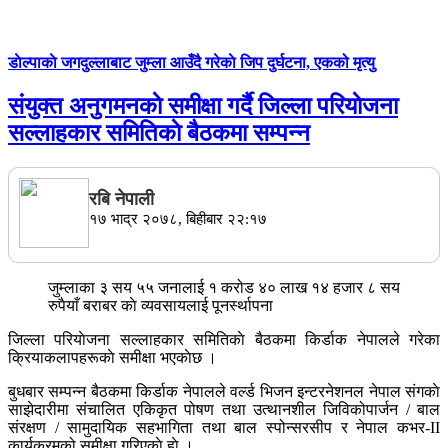
डाेल्पाकाे जगदुल्लाबाट जुम्ला आउँदै गरेकाे जिप दुर्घटना, एकको मृत्यु
संयुक्त अनुगमनकाे समीक्षा गर्दै जिल्ला परियाेजना
सल्लाहकार समितिकाे बैठकमा सम्पन्न
रबि नेपाली
१७ भाद्र २०७८, बिहीबार २२:१७
जुम्लाका ३ सय ५५ जनालाई १ करोड ४० लाख १४ हजार ८ सय
रुपैयाँ बराबर काे व्यवसायलाई पूनर्स्थापना
जिल्ला परियाेजना सल्लाहकार समितिकाे बैठकमा किर्डाक नेपालले गरेका
क्रियाकलापहरूकाे समीक्षा भएकाेछ ।
बुधबार सम्पन्न बैठकमा किर्डाक नेपालले वर्ल्ड भिजन इन्टरनेशनल नेपाल संगकाे
साझेदारीमा संचालित एकिकृत पोषण तथा उत्थानशील जिविकोपार्जन / बाल
संरक्षण / सामुदायिक सहभागिता तथा बाल स्पोन्सरसीप र नेपाल कभर-II
कार्यक्रमको समीक्षा गरिएकाे हाे ।