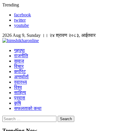
Skip
Trending
to
facebook
content
twitter
youtube
2026 Aug 9, Sunday ।। २४ श्रावण २०८३, आईतवार
himshikharonline
Himshikhar Online
गृहपृष्ठ
राजनीति
समाज
विचार
कर्पोरेट
अन्तर्वार्ता
स्वास्थ्य
विश्व
साहित्य
प्रवास
कृषि
सफलताको कथा
Search
for:
Trending Now