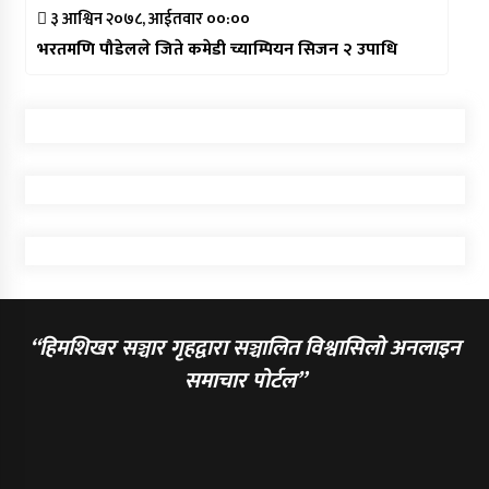
३ आश्विन २०७८, आईतवार ००:००
भरतमणि पौडेलले जिते कमेडी च्याम्पियन सिजन २ उपाधि
“हिमशिखर सञ्चार गृहद्वारा सञ्चालित विश्वासिलो अनलाइन
समाचार पोर्टल”