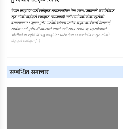
२५ भाद्र २०७८, शुक्रबार १४:४६
नेपाल कम्युनिष्ट पार्टी एकीकृत समाजवादीका नेता प्रकाश ज्वालाले कर्णालीबाट
सुरु गरेकाे विद्रोहले एकीकृत समाजवादी पार्टी निर्माणकाे ढाेका खुलेकाे
बताएकाछन । जुम्ला पुगेर पार्टीको जिल्ला स्तरिय अगुवा कार्यकर्ता भेलालाई
सम्बाेधन गर्दै पुर्वमन्त्री ज्वालाले एमाले पार्टी समग्र रुपमा नष्ट भइसकेकाले
ओलीकाे बा प्रवृत्ति विरुद्ध कम्युनिस्ट चरित्र देखाउन कर्णालीबाट सुरु गरेकाे
विद्रोहले एकीकृत […]
सम्बन्धित समाचार