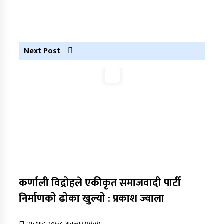
आरोपमा एक पक्राउ
नेपाली कांग्रेस जुम्लाका कोषाध्यक्ष पाण्डेको निधन
डाेल्पाकाे जगदुल्लाबाट जुम्ला आउँदै गरेकाे जिप
Next Post
दुर्घटना, एकको मृत्यु
डाेल्पाकाे जगदुल्लाबाट जुम्ला आउँदै गरेकाे जिप
दुर्घटना, एकको मृत्यु
कर्णाली विद्रोहले एकीकृत समाजवादी पार्टी
निर्माणकाे ढाेका खुल्याे : प्रकाश ज्वाला