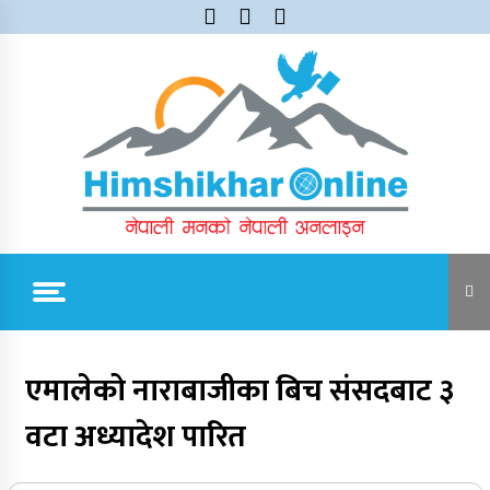
Skip
to
content
Himshikhar Online
Trending Now
एमालेको नाराबाजीका बिच संसदबाट ३
वटा अध्यादेश पारित
जुम्लाबाट सुर्खेत र नेपालगञ्जतर्फ लैजाँदै गरिएको १८०
कार्टुन स्याउ प्रहरीले नियन्त्रणमा