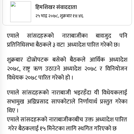
हिमशिखर संवाददाता
सर्वोच्चले खारेज गर्‍यो दानबहादुर बुढाको रिट,
२५ भाद्र २०७८, शुक्रबार १४:४६
पदमुक्तिको निर्णय कायम
एमाले सांसदहरूको नाराबाजीका बावजुद पनि
प्रतिनिधिसभा बैठकले ३ वटा अध्यादेश पारित गरेको छ।
नेपाली कांग्रेसका वरिष्ठ नेता गोपालमान श्रेष्ठको निधन
शुक्रबार दोस्रोपटक बसेको बैठकले आर्थिक अध्यादेश
सुर्खेतमा जिप दुर्घटना,१५ जना घाइते
२०७८, राष्ट्र ऋण उठाउने अध्यादेश २०७८ र विनियोजन
जुम्लामा चरेससहित २१ वर्षीय युवक पक्राउ
विधेयक २०७८ पारित गरेको हो ।
जुम्लामा बेहोस अवस्थामा फेला परेका युवाको मृत्यु
एमाले सांसदहरूको नाराबाजी भइरहँदा यी विधेयकलाई
कर्णालीमा कांग्रेसका चार मन्त्रीहरूले दिए राजीनामा
सभामुख अग्निप्रसाद सापकोटाले निर्णायार्थ प्रस्तुत गरेका
थिए ।
नृपध्वज निरौलाको इजलासले उक्त निर्णय खारेजको
आदेश गरेको हो ।
एमाले सांसदहरूको नाराबाजीकाबीच उक्त अध्यादेश पारित
गरेर बैठकलाई १५ मिनेटका लागि स्थगित गरिएको छ
जुम्लामा महिलामाथि जबरजस्ती करणी प्रयासको